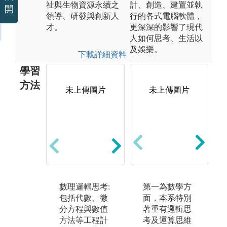
祉與生物資源永續之
計、創造、建置並執
開
領導、研發與創新人
行的各式電腦軟體，
才。
更深深的影響了現代
人如何思考、生活以
及娛樂。
下載詳細資料
學習
方法
未上傳圖片
未上傳圖片
控
機械原理與製
實
造: 包括力學、
電
材料、熱流、
論
設計與機動學
微
等機械原理與
路
對應製造實習
數理邏輯思考:
第一為數學方
之
課程學習。
包括代數、微
面，本系特別
習
分方程與數值
著重有邏輯思
版權:生機系官
方法等工程計
考及運算思維
版
網