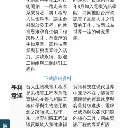
化到新興生物工程技
的進步。資訊系於89
術開創，一路走來本
年8月加入電機資訊學
系秉持著「將工程導
院，共同推動台灣資
入生命科學、讓生命
訊電子高級人才之培
科學啟發工程」的教
育的工作，進而成為
育思維孕育生物工程
世界一流的研究重
跨界人才，為臺灣的
鎮。
生物產業、高科技產
業與新興產業注入活
力、深耕永續。歡迎
二類組與三類組對工
程科
下載詳細資料
台大生物機電工程系
資訊科技在現代世界
學科
是以機電工程學為教
中無所不在，隨著電
意涵
育核心並整合相關工
腦硬體的運算速度與
程科學與生物應用概
容量持續進步，電腦
念之跨領域工程學
已成為解決各式問題
系，培育能將工程知
的核心工具，藉由資
識貢獻於人類健康福
訊工程的專業所設
展