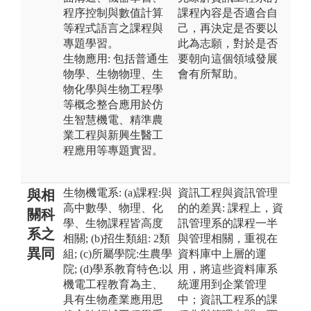
程序控制與數值計算
課程內容是否適合自
等程式語言之課程與
己，再決定是否要以
專題學習。
此為志願，對於是否
生物應用: 包括普通生
要朝向這個領域發展
物學、生物物理、生
會有所幫助。
物化學與生物工程學
等概念整合應用於仿
生智慧機電、精準農
業工程與新興生醫工
程應用等專題實習。
生物機電系: (a)課程:與
資訊工程與資訊管理
與相
高中數學、物理、化
的的差異: 課程上，資
關科
學、生物課程皆高度
訊管理系的課程一半
系之
相關; (b)招生類組: 2類
與管理相關，重視在
異同
組; (c)所屬學院:生農學
資料庫中上層的運
院; (d)學系教育特色:以
用，將這些資料庫系
機電工程教育為主、
統運用到企業管理
具有生物產業應用思
中；資訊工程系的課