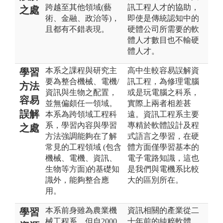
跨越至其他領域(藝
訊工程人才的協助，
之處
術、金融、政治等)，
即使是傳統認知中的
且都有不錯表現。
硬體公司所需要的軟
體人才數目也不輸硬
體人才。
本系之課程與研究主
高中生較容易誤解資
學習
要為整合機械、電機/
訊工程，為修理電腦
方法
資訊與生物之配置，
或是玩電腦之科系，
容易
並無偏頗任一領域。
實際上兩者相差甚
誤解
本系為跨領域工程科
遠。資訊工程系主要
系，學習內容與學習
專精於軟體設計及程
之處
方法強調能夠在了解
式語言之學習，在硬
常見的工程領域 (包含
體方面僅學習基本的
機械、電機、資訊、
電子電路知識，這也
生物等方面)的基礎知
是我們與電機系比較
識外，能夠整合應
大的區別所在。
用。
本系前身雖為農業機
資訊相關的產業從二
學習
械工程系，但自2000
十年前的純粹軟體