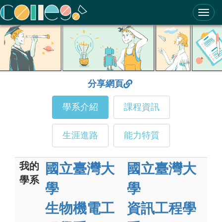
ColleGo! 大學選才與高中育才輔助系統
分享網頁
學系介紹
課程資訊
生涯進路
能力特質
我的
國立臺灣大
國立臺灣大
學系
學
學
生物機電工
資訊工程學