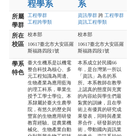
程學系
系
工程
學群
資訊
學群
跨
工程
學群
所屬
工程跨學類
資訊工程
學類
學群
校本部
校本部
所在
校區
10617臺北市大安區羅
10617臺北市大安區羅
斯福路四段1號
斯福路四段1號
臺大生機系是以機電
本系成立於民國66
學系
整合科技為核心、多
年，是台灣第一所以
特色
元工程知識為周邊、
「資訊」為名的系
生物產業為應用藍海
所。本系教師在教學
的理工科系，畢業生
上認真的態度與充實
授予工學士學位。本
的內容給與學生們最
系隸屬於臺大生農學
紮實的訓練，且在學
院，有悠久的歷史與
術上有優異的研究成
豐富的生物應用研發
果發表，同時與產業
教育經驗。從農業機
界合作，研發新的技
械化、生物產業自動
術，帶動國內資訊業