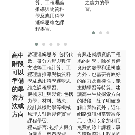
算、工程理論
之能力的學
網
推導與物質科
習。
學及應用科學
邏輯思維之課
程學習。
數理邏輯思考: 包括代
有興趣就讀資訊工程
高中
數、微分方程與數值
系的同學，除須具備
階段
方法等工程計算、工
良好的數學和邏輯能
可以
程理論推導與物質科
力外，也需要有較好
準備
學及應用科學邏輯思
的耐力及自律性，能
維之課程學習。
主動學習等特質。建
的學
機械原理與製造: 包括
議高中生於探索方向
習方
力學、材料、熱流、
的階段，除了明確瞭
法或
設計與機動學等機械
解自我特質外，近年
方向
原理與對應製造實習
網路資訊相當豐富多
課程學習。
元，也可以多加利用
程式語言: 包括人機介
免費的線上課程，事
面溝通、機器學習、
先瞭解資訊工程系的