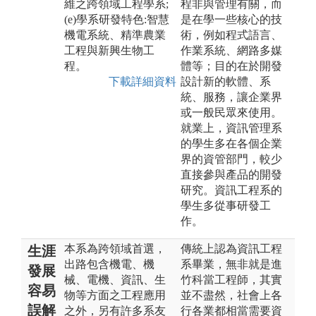
維之跨領域工程學系;
程非與管理有關，而
(e)學系研發特色:智慧
是在學一些核心的技
機電系統、精準農業
術，例如程式語言、
工程與新興生物工
作業系統、網路多媒
程。
體等；目的在於開發
下載詳細資料
設計新的軟體、系
統、服務，讓企業界
或一般民眾來使用。
就業上，資訊管理系
的學生多在各個企業
界的資管部門，較少
直接參與產品的開發
研究。資訊工程系的
學生多從事研發工
作。
本系為跨領域首選，
傳統上認為資訊工程
生涯
出路包含機電、機
系畢業，無非就是進
發展
械、電機、資訊、生
竹科當工程師，其實
容易
物等方面之工程應用
並不盡然，社會上各
誤解
之外，另有許多系友
行各業都相當需要資