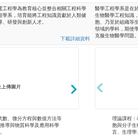
電工程學為教育核心並整合相關工程科學
醫學工程學系是在
程學系，培育能將工程知識貢獻於人類健
生物醫學工程知識
導、研發與創新人才。
胞、乃至於組織等
領域的學科，期使
克服生物醫學問題
下載詳細資料
未上傳圖片
機械原理與製造: 
括代數、微分方程與數值方法等
理論課程：
機動學等機械原理
推導與物質科學及應用科學
胞與分子生
。
言、生理學
版權:生機系官網