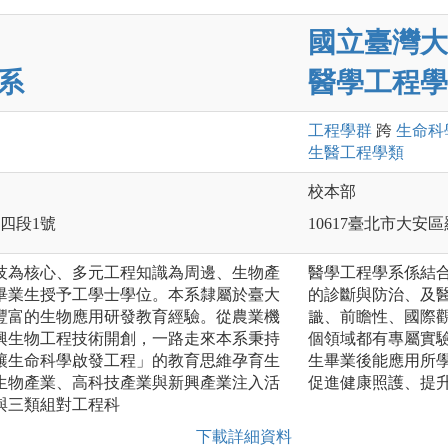
國立臺灣大
系
醫學工程學
工程
學群
跨
生命科
生醫工程
學類
校本部
路四段1號
10617臺北市大安
技為核心、多元工程知識為周邊、生物產
醫學工程學系係結
畢業生授予工學士學位。本系隸屬於臺大
的診斷與防治、及
豐富的生物應用研發教育經驗。從農業機
識、前瞻性、國際
興生物工程技術開創，一路走來本系秉持
個領域都有專屬實
讓生命科學啟發工程」的教育思維孕育生
生畢業後能應用所
生物產業、高科技產業與新興產業注入活
促進健康照護、提
與三類組對工程科
下載詳細資料