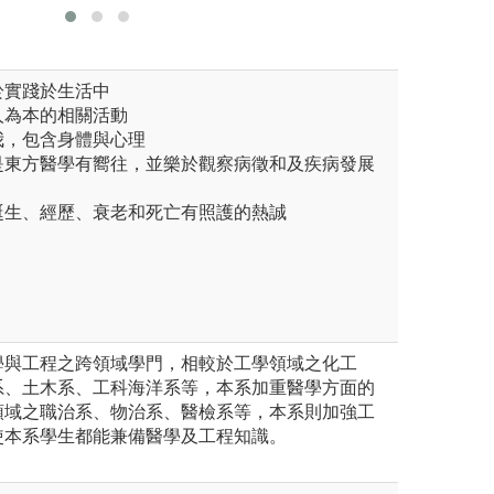
版權:生機系官網
樂於實踐於生活中
和人為本的相關活動
自我，包含身體與心理
或是東方醫學有嚮往，並樂於觀察病徵和及疾病發展
的誕生、經歷、衰老和死亡有照護的熱誠
學與工程之跨領域學門，相較於工學領域之化工
系、土木系、工科海洋系等，本系加重醫學方面的
領域之職治系、物治系、醫檢系等，本系則加強工
使本系學生都能兼備醫學及工程知識。