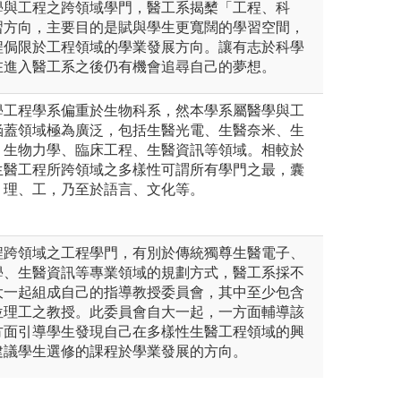
學與工程之跨領域學門，醫工系揭櫫「工程、科
習方向，主要目的是賦與學生更寬闊的學習空間，
程侷限於工程領域的學業發展方向。讓有志於科學
在進入醫工系之後仍有機會追尋自己的夢想。
學工程學系偏重於生物科系，然本學系屬醫學與工
涵蓋領域極為廣泛，包括生醫光電、生醫奈米、生
、生物力學、臨床工程、生醫資訊等領域。相較於
生醫工程所跨領域之多樣性可謂所有學門之最，囊
、理、工，乃至於語言、文化等。
程跨領域之工程學門，有別於傳統獨尊生醫電子、
學、生醫資訊等專業領域的規劃方式，醫工系採不
大一起組成自己的指導教授委員會，其中至少包含
位理工之教授。此委員會自大一起，一方面輔導該
方面引導學生發現自己在多樣性生醫工程領域的興
建議學生選修的課程於學業發展的方向。