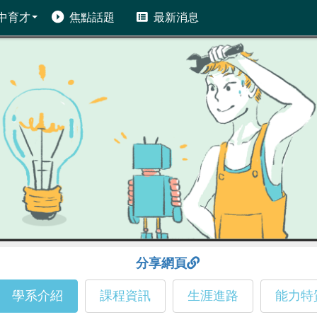
中育才
焦點話題
最新消息
分享網頁
學系介紹
課程資訊
生涯進路
能力特