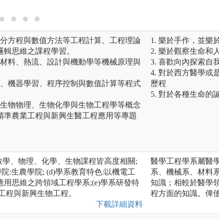
微分方程與數值方法等工程計算、工程理論
1. 樂於手作，並
邏輯思維之課程學習。
2. 樂於觀察生命
、材料、熱流、設計與機動學等機械原理與
3. 喜歡向內探索
4. 對於西方醫學
通、機器學習、程序控制與數值計算等程式
歷程
5. 對於各種生命
、生物物理、生物化學與生物工程學等概念
精準農業工程與新興生醫工程應用等專題
高中數學、物理、化學、生物課程皆高度相關;
醫學工程學系屬醫
所屬學院:生農學院; (d)學系教育特色:以機電工
系、機械系、材料
用思維之跨領域工程學系;(e)學系研發特
知識；相較於醫學
業工程與新興生物工程。
程方面的知識。俾
下載詳細資料