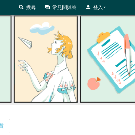
搜尋
常見問與答
登入
質