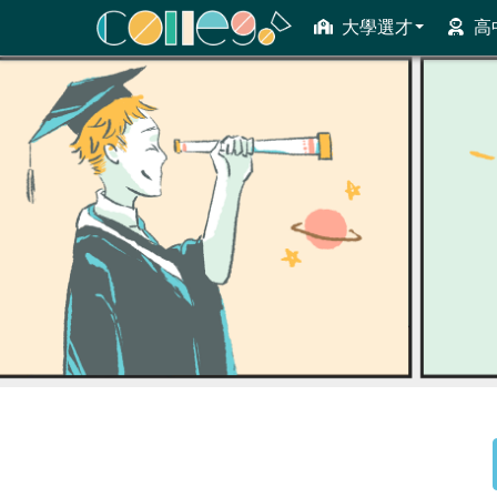
大學選才
高
ColleGo! 大學選才與高中育才輔助系統