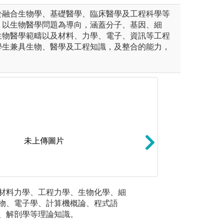
於融合生物學、基礎醫學、臨床醫學及工程科學等
，以生物醫學問題為導向，涵蓋分子、基因、細
生物醫學範疇以及材料、力學、電子、資訊等工程
學生兼具生物、醫學及工程知識，及整合的能力，
。
未上傳圖片
包括力學、材料、熱流、設計與
控制電路設計實務
材料力學、工程力學、生物化學、細
實作課程
與對應製造實習課程學習。
電腦與微控制器等
物、電子學、計算機概論、程式語
析、醫療
習。
、解剖學等理論知識。
學工程實