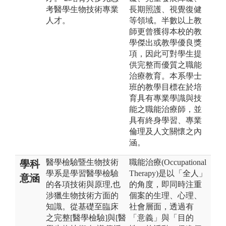
考醫學生物技術專業
長期照護、視覺復健
人才。
等領域。半數以上教
師更曾獲得本校的教
學傑出或教學優良獎
項，因此可對學生提
供完整而優質之職能
治療教育。本系學士
班的教學目標在於培
育具有專業學識與技
能之職能治療師，並
具有終身學習、專業
倫理及人文關懷之內
涵。
醫學檢驗暨生物技術
職能治療(Occupational
學科
學系是學習醫學檢驗
Therapy)是以「全人」
意涵
的各項技術與原理,也
的角度，即同時注重
涉獵生物技術方面的
個案的生理、心理、
知識。從基礎至臨床
社會層面，透過有
之完整[醫學檢驗]與[醫
「意義」與「目的