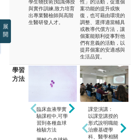
學生物技術]知識傳授
性」的活動，促進個
與實作訓練,致力培育
案功能的提升或恢
出專業醫檢師與高階
復，也可藉由環境的
生醫研發人才。
調整、選擇適當輔具
展
或教導代償方法，讓
開
個案能順利從事對他
們有意義的活動，以
提昇個案的安適感與
生活品質。
學習
方法
NGS
圖解:NGS圖片
課堂演講：
細
臨床血液學實
以課堂講授的
性
驗課程中,可學
形式說明職能
習到各種血球
圖
治療基礎學
檢驗方法
(
科、醫學相關
圖解:白血球檢