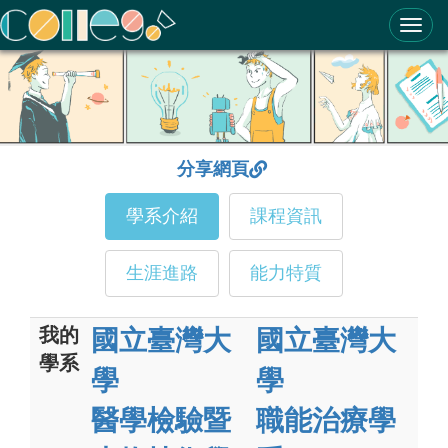
ColleGo! 大學選才與高中育才輔助系統
分享網頁
學系介紹
課程資訊
生涯進路
能力特質
我的
國立臺灣大
國立臺灣大
學系
學
學
醫學檢驗暨
職能治療學