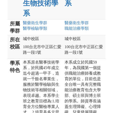
生物技術學
系
系
醫藥衛生
學群
醫藥衛生
學群
所屬
醫學檢驗
學類
職能治療
學類
學群
城中校區
城中校區
所在
校區
100台北市中正區仁愛
100台北市中正區仁愛
路一段1號
路一段1號
本系原名醫事技術學
本系成立於民國59
學系
系，於民國45年成立
年，為我國第一個提
特色
迄今超過一甲子，造
供職能治療師養成教
就一千餘名畢業生，
育的單位，目前也是
服務於醫學檢驗與生
全台唯一具有完整職
物技術等相關領域，
能治療教育包含大學
表現卓越。本系學士
部、碩士班與博士班
班之教育目標為:1.培
的學系。師資專長涵
育全方位醫檢專業人
蓋生理障礙、心理障
才。 2.培育具多元思
礙、兒童發展障礙、