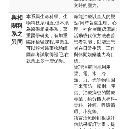
文時的壓力。
本系與生命科學、生
職能治療以全人的觀
與相
物科技系相近,但本系
點(同時著重生理、心
關科
為醫學相關學系，著
理、社會層面)及職能
系之
重醫學研究，有加重
活動或代償方法改善
異同
臨床檢驗課程,畢業生
患者功能，以增進患
可以報考醫事檢驗師
者在日常生活、工作
國家考試取得證照,在
與休閒娛樂能力為目
就業上多一層保障。
標。
物理治療則是利用
聲、電、水、冷、
熱、力、光等物理因
子來預防、鑑別、評
估、治療病患的醫療
專業，約分四大專科-
骨科、神經、呼吸循
環、小兒等。
語言治療師則根據評
估結果擬訂計畫，提