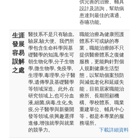
供完善的治療、輔具
設計及諮詢，幫助病
患達到最佳的溝通、
吞嚥功能。
醫技系不是只有驗血,
職能治療為健康照護
生涯
驗尿,驗大便。我們所
體系不可或缺的專
發展
學包含生命科學與基
業，職能治療師不只
容易
礎醫學的知識,學生可
提供醫療體系之復健
誤解
朝生物化學,分子生物
服務，更能夠針對個
學,微生物學, 免疫學,
人規劃健康生活型
之處
生理學,毒理學,分子醫
態，以幫助個案預防
學,遺傳學及基礎醫學
與減低老化和延緩失
等領域深造。此外,在
能，目前居家職能治
研究領域上,也可分血
療所、長期照顧機
液,細菌,病毒,生化,免
構、學校體系、職業
疫,分子醫學與新藥開
重建單位、輔具中心
發等領域,依興趣選擇
等，都是本專業的服
進修,增強就學與就業
務場所。
的競爭力。
下載詳細資料