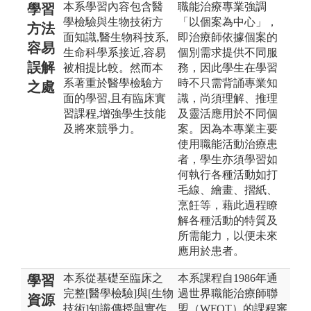
本系學習內容包含醫
職能治療專業強調
學習
學檢驗與生物技術方
「以個案為中心」，
方法
面知識,醫生物科技系,
即治療師依據個案的
容易
生命科學系接近,容易
個別需求提供不同服
誤解
被相提比較。然而本
務，因此學生在學習
系著重於醫學檢驗方
時不只需背誦專業知
之處
面的學習,且有臨床實
識，尚須理解、推理
習課程,增強學生技能
及靈活應用於不同個
及將來競爭力。
案。因為本專業主要
使用職能活動治療患
者，學生亦須學習如
何執行各種活動如打
毛線、繪畫、摺紙、
烹飪等，藉此過程瞭
解各種活動的特質及
所需能力，以便未來
應用於患者。
本系從基礎至臨床之
本系課程自1986年通
學習
完整[醫學檢驗]與[生物
過世界職能治療師聯
資源
技術]知識傳授與實作
盟（WFOT）的課程審