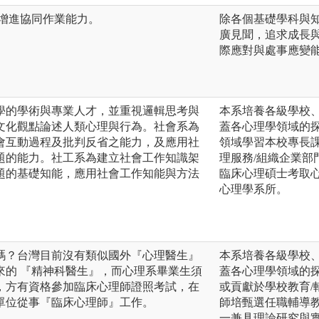
，增進協同作業能力。
除各個基礎學科與
廣見聞，追求成長
際應對與處事應變
學的學術與專業人才，並重視邏輯思考與
本系培養各級學校
文化觀點論述人類心理與行為。社會系為
蓋各心理學領域的
會互動過程及批判反省之能力，及應用社
領域學習本校專長課
題的能力。社工系為建立社會工作知識架
理服務/組織企業部
題的基礎知能，應用社會工作知能與方法
臨床心理碩士考取
心理學系所。
嗎？台灣目前沒有類似國外『心理醫生』
本系培養各級學校
來的 『精神科醫生』，而心理系畢業生須
蓋各心理學領域的
，方有資格參加臨床心理師證照考試，在
或貢獻於學校教育/
單位從事『臨床心理師』工作。
師培甄選任職輔導
一兼具理論研究與