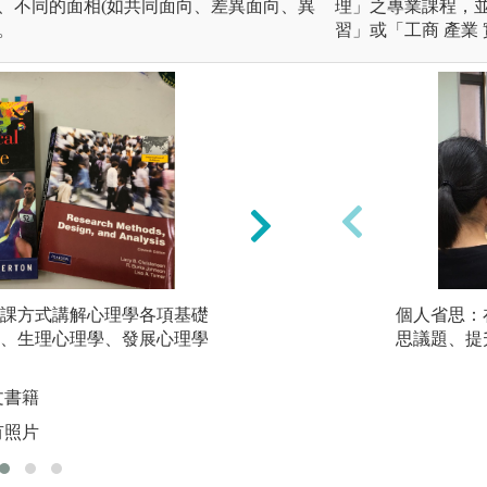
、不同的面相(如共同面向、差異面向、異
理」之專業課程，
。
習」或「工商 產業
課方式講解心理學各項基礎
統計軟體操作：熟悉
個人省思：
、生理心理學、發展心理學
等，進行資料分析
思議題、提
圖解:心理實驗法專
文書籍
版權:臺大心理系自
有照片