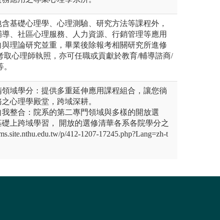
包含基礎心理學、心理測驗、研究方法等課程外，
輔導、社區心理服務、人力資源、行銷管理等應用
向與理論研究並重，畢業後除報考相關研究所進修
考取心理師執照，亦可任職或貢獻於教育/輔導諮商/
等。
精領域學分：提供多重延伸應用課程組合，讓您徜
務之心理學殿堂，跨域深耕。
自我整合：院系的第二專門領域與多樣的開放選
基礎上跨域學習， 開放的選修清華各系各院學分之
site.nthu.edu.tw/p/412-1207-17245.php?Lang=zh-t