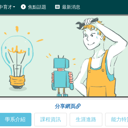
中育才
焦點話題
最新消息
分享網頁
學系介紹
課程資訊
生涯進路
能力特