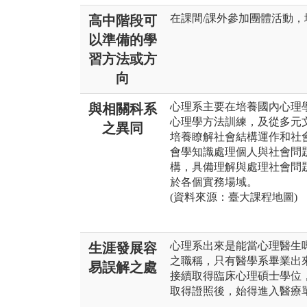
在課間/課外參加團體活動
高中階段可
以準備的學
習方法或方
向
心理系主要在培養國內心理
與相關科系
心理學方法訓練，及從多元
之異同
培養瞭解社會結構運作和社
會學知識處理個人與社會問
構，具備理解與處理社會問
於各個實務場域。
(資料來源：臺大課程地圖)
心理系出來是能當心理醫生
生涯發展容
之職稱，只有醫學系畢業出
易誤解之處
接續取得臨床心理碩士學位
取得證照後，始得進入醫療