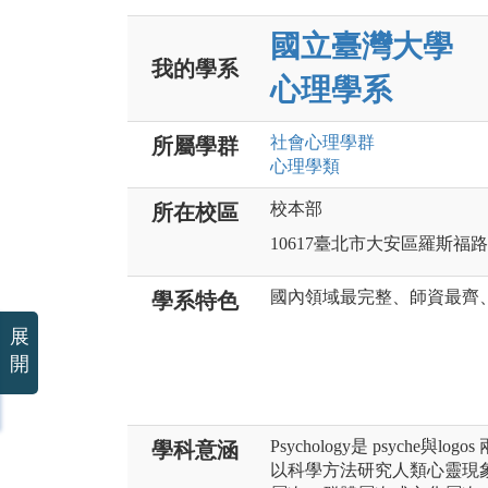
國立臺灣大學
我的學系
心理學系
社會心理
學群
所屬學群
心理
學類
校本部
所在校區
10617臺北市大安區羅斯福
國內領域最完整、師資最齊
學系特色
展
開
Psychology是 psych
學科意涵
以科學方法研究人類心靈現