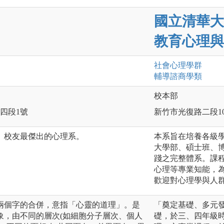
國立清華大
教育心理與
社會心理
學群
輔導諮商
學類
校本部
路四段1號
新竹市光復路二段10
、校友最傑出的心理系。
本系旨在培養各級
大學部、碩士班、
踐之完整體系。課
心理等專業知能，
歡迎對心理學與人
e與logos 兩個字的合併，意指「心靈的道理」。是
「奠定基礎、多元
象，由不同的層次(如細胞分子層次、個人
礎，於三、四年級