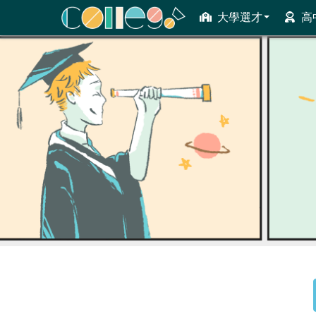
大學選才
高
ColleGo! 大學選才與高中育才輔助系統