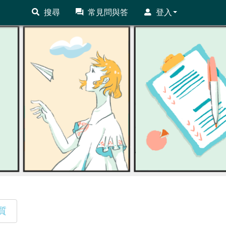
搜尋
常見問與答
登入
質