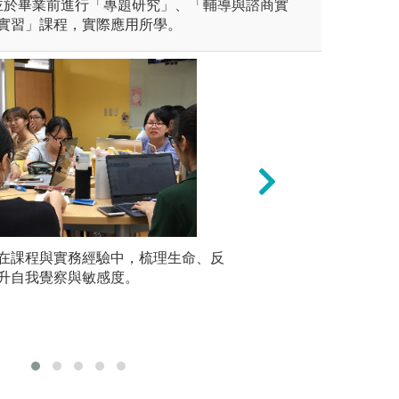
並於畢業前進行「專題研究」、「輔導與諮商實
 實習」課程，實際應用所學。
統計軟體，如SAS、R語言
在課程與實務經驗中，梳理生命、反
合作學習：分成小
實務演練
升自我覺察與敏感度。
最後以書面報告或
大腦的諮
用電腦
圖解:小組討論
有照片
版權:臺大心理系