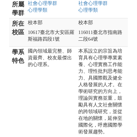
社會心理
學群
社會心理
學群
所屬
心理
學類
心理
學類
學群
校本部
校本部
所在
校區
10617臺北市大安區羅
116011臺北市指南路
斯福路四段1號
二段64號
國內領域最完整、師
本系設立的宗旨為培
學系
資最齊、校友最傑出
育具有心理學專業素
特色
的心理系。
養、心理實務工作能
力、理性批判思考能
力、具國際觀及健全
人格發展的人才。在
學術研究的方向上，
理論與實務並重，鼓
勵具有人文社會關懷
的跨領域研究，並從
在地的關懷，延伸至
國際化，呼應國際學
術發展趨勢。