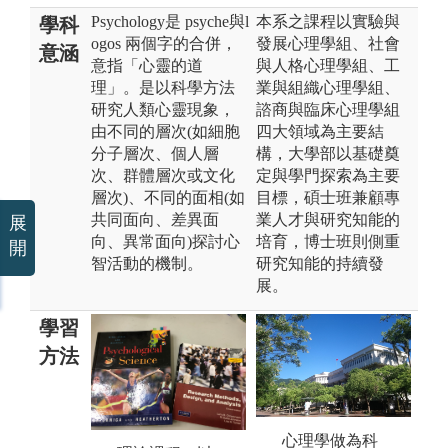
Psychology是 psyche與l
本系之課程以實驗與
學科
ogos 兩個字的合併，
發展心理學組、社會
意涵
意指「心靈的道
與人格心理學組、工
理」。是以科學方法
業與組織心理學組、
研究人類心靈現象，
諮商與臨床心理學組
由不同的層次(如細胞
四大領域為主要結
分子層次、個人層
構，大學部以基礎奠
次、群體層次或文化
定與學門探索為主要
層次)、不同的面相(如
目標，碩士班兼顧專
共同面向、差異面
業人才與研究知能的
展
向、異常面向)探討心
培育，博士班則側重
開
智活動的機制。
研究知能的持續發
展。
學習
方法
合
心理學做為科