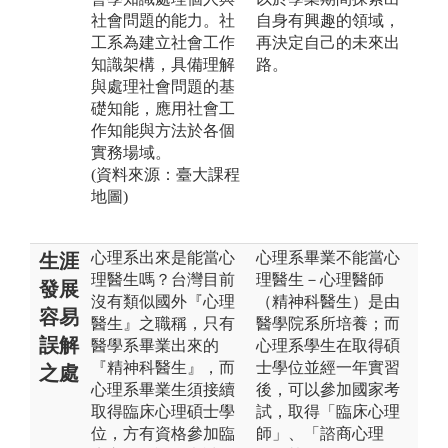
社會問題的能力。社
自身有興趣的領域，
工系為建立社會工作
再決定自己的未來出
知識架構，具備理解
路。
與處理社會問題的基
礎知能，應用社會工
作知能與方法於各個
實務場域。
(資料來源：臺大課程
地圖)
心理系出來是能當心
心理系畢業不能當心
生涯
理醫生嗎？台灣目前
理醫生－心理醫師
發展
沒有類似國外『心理
（精神科醫生）是由
容易
醫生』之職稱，只有
醫學院系所培養；而
誤解
醫學系畢業出來的
心理系學生在取得碩
『精神科醫生』，而
士學位並經一年實習
之處
心理系畢業生須接續
後，可以參加國家考
取得臨床心理碩士學
試，取得「臨床心理
位，方有資格參加臨
師」、「諮商心理