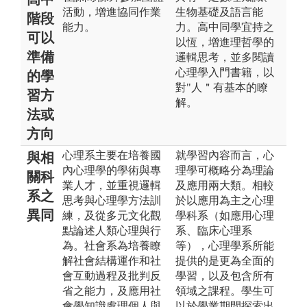
活動，增進協同作業
生物基礎及語言能
階段
能力。
力。高中同學宜持之
可以
以恆，增進理哲學的
準備
邏輯思考，並多閱讀
心理學入門書籍，以
的學
對"人＂有基本的瞭
習方
解。
法或
方向
心理系主要在培養國
就學習內容而言，心
與相
內心理學的學術與專
理學可概略分為理論
關科
業人才，並重視邏輯
及應用兩大類。相較
系之
思考與心理學方法訓
於以應用為主之心理
異同
練，及從多元文化觀
學科系（如應用心理
點論述人類心理與行
系、臨床心理系
為。社會系為培養瞭
等），心理學系所能
解社會結構運作和社
提供的是更為全面的
會互動過程及批判反
學習，以及包含所有
省之能力，及應用社
領域之課程。學生可
會學知識處理個人與
以於學業期間探索出