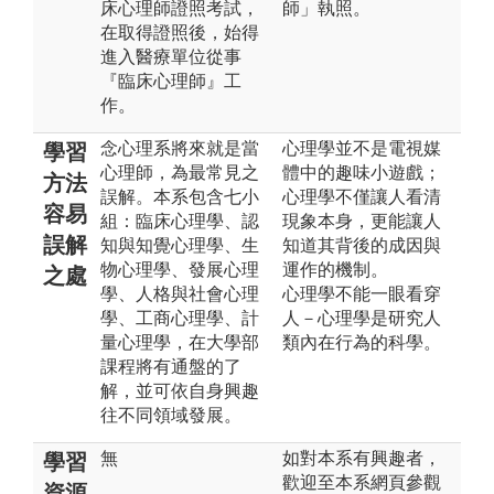
床心理師證照考試，
師」執照。
在取得證照後，始得
進入醫療單位從事
『臨床心理師』工
作。
念心理系將來就是當
心理學並不是電視媒
學習
心理師，為最常見之
體中的趣味小遊戲；
方法
誤解。本系包含七小
心理學不僅讓人看清
容易
組：臨床心理學、認
現象本身，更能讓人
誤解
知與知覺心理學、生
知道其背後的成因與
物心理學、發展心理
運作的機制。
之處
學、人格與社會心理
心理學不能一眼看穿
學、工商心理學、計
人－心理學是研究人
量心理學，在大學部
類內在行為的科學。
課程將有通盤的了
解，並可依自身興趣
往不同領域發展。
無
如對本系有興趣者，
學習
歡迎至本系網頁參觀
資源