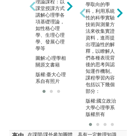
理論課程：以
統計軟體操
成
學取向的學
課堂授課方式
作：熟悉統計
彼
科，利用系統
講解心理學各
軟體，如SA
作
性的科學實驗
項基礎理論，
S、R語言等，
以
技術與測量方
如性格心理
進行資料分析
口
法來收集實證
學、生理心理
現
資料，進而提
圖解:心理實驗
學、發展心理
出理論性的解
法專用電腦
圖
學等
釋，以瞭解人
版權:臺大心理
版
們各種表現背
圖解:心理學相
系自有照片
系
後的思考與認
關原文書籍
知運作機制。
版權:臺大心理
課程學習內容
系自有照片
包括以下幾個
部分：
版權:國立政治
大學心理學系
版權所有
在課間/課外參加團體
具有一定數理知識、
高中