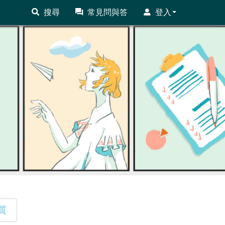
搜尋
常見問與答
登入
質