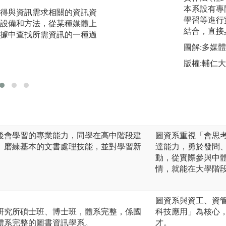
知識組織：
本系設有專
得與資訊需求相關的資訊資
將無序或分散的特
學習等進行
設備和方法，從某種媒體上
法，進行整理、加
結合，直接
據中查找所需資訊的一種過
之有序、集中、定
和傳播。
圖解:多媒
版權:輔仁
後會學習的專業能力，同學在高中階段建
圖資系重視「會思
、磨練基本的文書處理技能，並對學習新
達能力，勇於發問
動，從實際參與中
情，就能在大學階
圖資系與資工、資管
研究所碩士班、博士班，體系完整，係國
科技應用」為核心
體系完整的圖書資訊學系。
才。