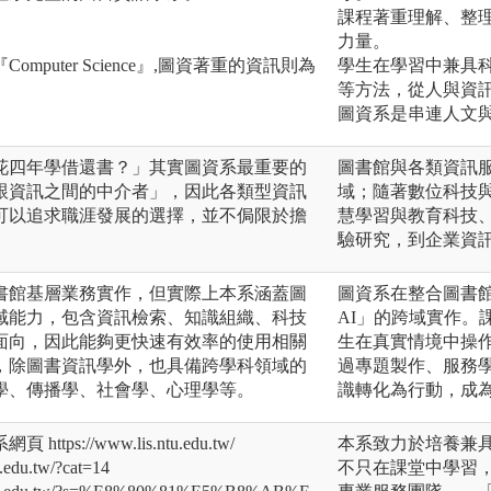
課程著重理解、整
力量。
puter Science』,圖資著重的資訊則為
學生在學習中兼具科
等方法，從人與資
圖資系是串連人文
花四年學借還書？」其實圖資系最重要的
圖書館與各類資訊
跟資訊之間的中介者」，因此各類型資訊
域；隨著數位科技與
可以追求職涯發展的選擇，並不侷限於擔
慧學習與教育科技
驗研究，到企業資
書館基層業務實作，但實際上本系涵蓋圖
圖資系在整合圖書館
域能力，包含資訊檢索、知識組織、科技
AI」的跨域實作。
面向，因此能夠更快速有效率的使用相關
生在真實情境中操
，除圖書資訊學外，也具備跨學科領域的
過專題製作、服務
學、傳播學、社會學、心理學等。
識轉化為行動，成
s://www.lis.ntu.edu.tw/
本系致力於培養兼
du.tw/?cat=14
不只在課堂中學習