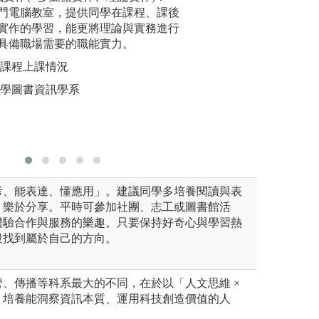
文獻研究：
門電腦教室，提供同學在課程、課後
在理論的
定知識，根據一定的原則與方
根據一定的研究目
實作的學習，能更將理論與實務進行
討各種可
工、表示、獲取、和利用，使
得資料，從而全面
具備職場需要的職能實力。
場的準備
址、以方便知識的提供、利用
問題。能了解有關
因，進而
研究課題。形成關
體課程上課情況
於觀察和訪問。得
圖解:資訊
大學圖書資訊學系
了解事物的全貌。
版權:輔仁
考、能表達、懂應用」。建議同學多培養閱讀與表
、樂於分享。平時可參加社團、志工或圖書館活
體驗合作與服務的樂趣。只要保持好奇心與學習熱
段找到屬於自己的方向。
、傳播等科系最大的不同，在於以「人文思維 ×
，培養能洞察資訊本質、運用科技創造價值的人