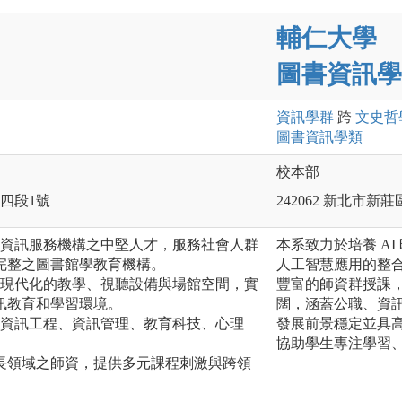
輔仁大學
圖書資訊學
資訊
學群
跨
文史哲
圖書資訊
學類
校本部
路四段1號
242062 新北市新
式資訊服務機構之中堅人才，服務社會人群
本系致力於培養 A
完整之圖書館學教育機構。
人工智慧應用的整
與現代化的教學、視聽設備與場館空間，實
豐富的師資群授課
訊教育和學習環境。
闊，涵蓋公職、資
、資訊工程、資訊管理、教育科技、心理
發展前景穩定並具
協助學生專注學習
長領域之師資，提供多元課程刺激與跨領