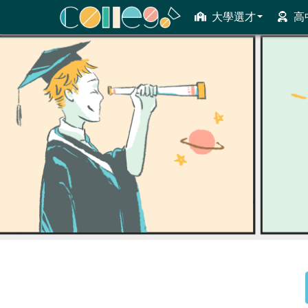
大學選才
高
ColleGo! 大學選才與高中育才輔助系統