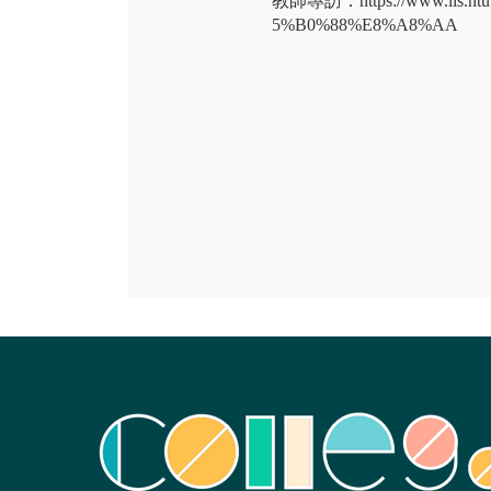
教師專訪：https://www.lis.n
5%B0%88%E8%A8%AA