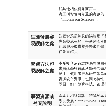
於其他相似科系而言---
資工與資管所著重的資訊為『Com
『Information Science』。
對圖資系最常見的誤解是「
生涯發展容
專業養成在於「扮演需求者
易誤解之處
組織服務機構都是未來同學
任圖書館員。
本系較容易被誤解為教授圖
學習方法容
書資訊學與資訊科學等跨領
易誤解之處
應用、使用者行為研究等等
資源統合資訊，也因此特性
學習，如：教育科技、管理
與本系相關資訊，請詳見本系網頁 http
學習資源或
系友發展：https://www.lis.ntu.e
補充說明