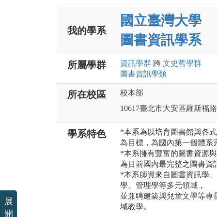
國立臺灣大學
我的學系
圖書資訊學系
資訊
學群
跨
文史哲
學群
所屬學群
圖書資訊
學類
校本部
所在校區
10617臺北市大安區羅斯福
*本系為以培育圖書館與各
學系特色
為目標，為國內第一個體系
*本系擁有豐富的圖書資源
為目前國內最完整之圖書資
*本系師資來自圖書資訊學
學、管理學等多元領域，
並兼聘建築與兒童文學等專
展
域教學。
開