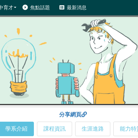
中育才
焦點話題
最新消息
分享網頁
學系介紹
課程資訊
生涯進路
能力特