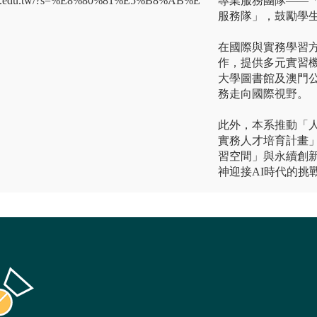
tu.edu.tw/?s=%E8%80%81%E5%B8%AB%E
專業服務團隊——
服務隊」，鼓勵學
在國際與實務學習
作，提供多元實習
大學圖書館及澳門
務走向國際視野。
此外，本系推動「人
實務人才培育計畫」
習空間」與永續創
神迎接AI時代的挑