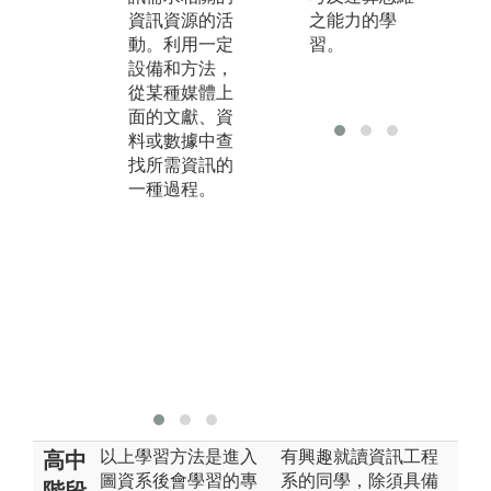
資訊資源的活
則與方法，進
之能力的學
文
動。利用一定
行整理、加
習。
料
設備和方法，
工、表示、獲
地
從某種媒體上
取、和利用，
解
面的文獻、資
使之有序、集
究
料或數據中查
中、定址、以
解
找所需資訊的
方便知識的提
歷
一種過程。
供、利用和傳
幫
播。
課
於
一
助
問
資
料
事
以上學習方法是進入
有興趣就讀資訊工程
高中
圖資系後會學習的專
系的同學，除須具備
階段