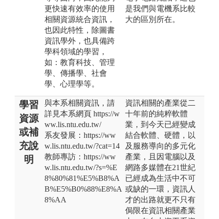
更快速有效率的使用
是我們與電機系比較
相關資源統合資訊，
大的區別所在。
也因此特性，除圖書
資訊學外，也具備跨
學科領域的學習，
如：教育科技、管理
學、傳播學、社會
學、心理學等。
與本系相關資訊，請
資訊相關的產業從二
學習
詳見本系網頁 https://w
十年前的純粹軟體
資源
ww.lis.ntu.edu.tw/
業，到今天已經變成
或補
系友發展：https://ww
結合軟體、硬體，以
充說
w.lis.ntu.edu.tw/?cat=14
及服務導向的多元化
教師專訪：https://ww
產業，且因電腦以及
明
w.lis.ntu.edu.tw/?s=%E
網路多媒體在21世紀
8%80%81%E5%B8%A
已經成為生活中不可
B%E5%B0%88%E8%A
或缺的一環，資訊人
8%AA
才的出路就更不只有
侷限在資訊相關產業