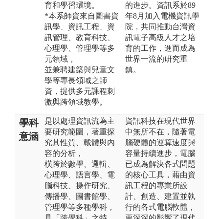
育和學習環境。
的進步。資訊系於89
*本系師資來自圖書資
年8月加入電機資訊學
訊學、資訊工程、資
院，共同推動台灣資
訊管理、教育科技、
訊電子高級人才之培
心理學、管理學等多
育的工作，進而成為
元領域，
世界一流的研究重
並兼聘建築與兒童文
鎮。
學等專長領域之師
資，提供多元課程刺
激與跨領域教學。
是以處理資訊流為主
資訊科技在現代世界
學科
要研究範圍，著重探
中無所不在，隨著電
意涵
究其性質、載體與內
腦硬體的運算速度與
容的分析，
容量持續進步，電腦
橫跨於數學、邏輯、
已成為解決各式問題
心理學、語言學、電
的核心工具，藉由資
腦科技、操作研究、
訊工程的專業所設
傳播學、圖書館學、
計、創造、建置並執
管理學等多種學科，
行的各式電腦軟體，
具「跨學科」之特
更深深的影響了現代