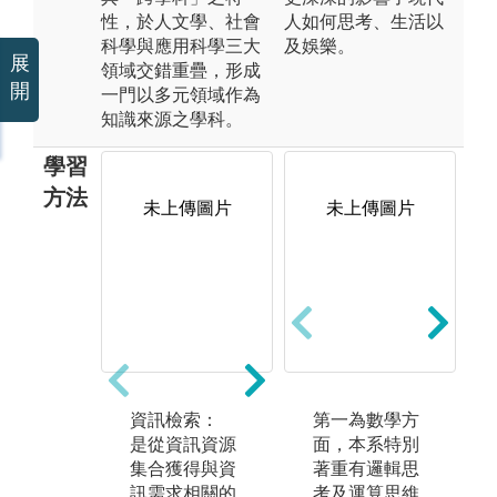
性，於人文學、社會
人如何思考、生活以
科學與應用科學三大
及娛樂。
展
領域交錯重疊，形成
開
一門以多元領域作為
知識來源之學科。
學習
方法
未上傳圖片
未上傳圖片
未上傳圖片
資訊檢索：
知識組織：
第一為數學方
文
是從資訊資源
將無序或分散
面，本系特別
根
集合獲得與資
的特定知識，
著重有邏輯思
究
訊需求相關的
根據一定的原
考及運算思維
題