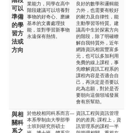
業能力，同學在高中
良好的數學和邏輯能
可以
階段建議可以培養對
力外，也需要有較好
準備
事物的好奇心、磨練
的耐力及自律性，能
基本的文書處理技
主動學習等特質。建
的學
能，並對學習新事物
議高中生於探索方向
習方
永遠保有熱情。
的階段，除了明確瞭
法或
解自我特質外，近年
方向
網路資訊相當豐富多
元，也可以多加利用
免費的線上課程，事
先瞭解資訊工程系的
課程內容是否適合自
己，再決定是否要以
此為志願，對於是否
要朝向這個領域發展
會有所幫助。
於他校相同科系而言---
資訊工程與資訊管理
與相
本系學制由大學部學
的的差異: 課程上，資
關科
士班到研究所碩士
訊管理系的課程一半
系之
班、博士班，體系完
與管理相關，重視在