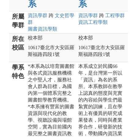
系
系
資訊
學群
跨
文史哲
學
資訊
學群
跨
工程
學群
所屬
群
資訊工程
學類
學群
圖書資訊
學類
校本部
校本部
所在
校區
10617臺北市大安區羅
10617臺北市大安區羅
斯福路四段1號
斯福路四段1號
*本系為以培育圖書館
本系成立於民國66
學系
與各式資訊服務機構
年，是台灣第一所以
特色
之中堅人才，服務社
「資訊」為名的系
會人群為目標，為國
所。本系教師在教學
內第一個體系完整之
上認真的態度與充實
圖書館學教育機構。
的內容給與學生們最
*本系擁有豐富的圖書
紮實的訓練，且在學
資源與現代化的教
術上有優異的研究成
學、視聽設備與場館
果發表，同時與產業
空間，實為目前國內
界合作，研發新的技
最完整之圖書資訊教
術，帶動國內資訊業