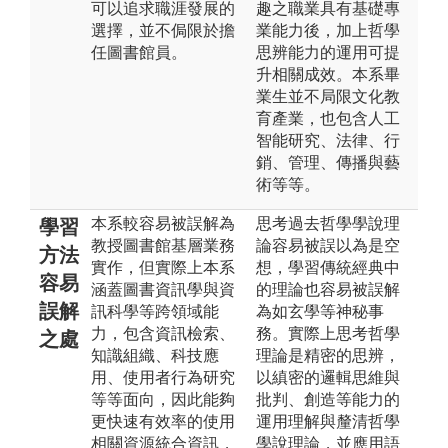
可以追求職涯發展的
趣之職業具有基礎專
選擇，並不侷限於擔
業能力後，加上哲學
任圖書館員。
思辨能力的運用可提
升相關成效。本系畢
業生並不局限文化教
育產業，也包含人工
智能研究、法律、行
銷、管理、傳播與藝
術等等。
本系較容易被誤解為
思考過去哲學學說理
學習
教授圖書館基層業務
論容易被誤以為是空
方法
實作，但實際上本系
想，學習傳統經典中
容易
涵蓋圖書資訊學與資
的理論也容易被誤解
誤解
訊科學等跨領域能
為如玄學等神秘事
力，包含資訊檢索、
務。實際上思考哲學
之處
知識組織、科技應
理論是精密的思辨，
用、使用者行為研究
以縝密的邏輯思維與
等等面向，因此能夠
批判、創造等能力的
更快速有效率的使用
運用理解與釐清哲學
相關資源統合資訊，
學說理論，並應用語