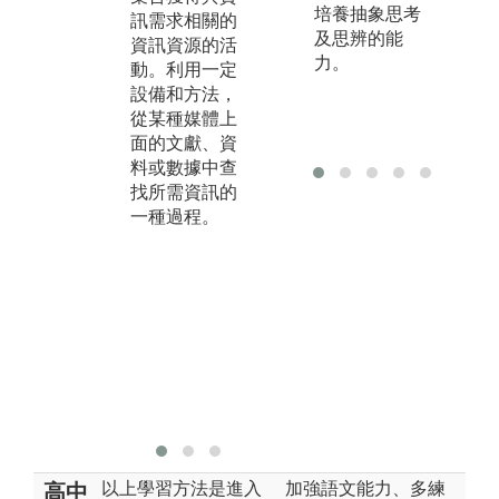
培養抽象思考
訊需求相關的
根據一定的原
題
及思辨的能
資訊資源的活
則與方法，進
文
力。
動。利用一定
行整理、加
料
設備和方法，
工、表示、獲
地
從某種媒體上
取、和利用，
解
面的文獻、資
使之有序、集
究
料或數據中查
中、定址、以
解
找所需資訊的
方便知識的提
歷
一種過程。
供、利用和傳
幫
播。
課
於
一
助
問
資
料
事
以上學習方法是進入
加強語文能力、多練
高中