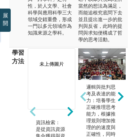
性，於人文學、社會
當然的想法為滿足，
科學與應用科學三大
而能追根究底問下去
展
領域交錯重疊，形成
並且提出進一步的批
開
一門以多元領域作為
判與反省，此時的提
知識來源之學科。
問與求知便構成了哲
學的思考活動。
學習
方法
未上傳圖片
未上傳圖片
邏輯與批判思
考及表達的能
力：培養學生
正確推理思考
能力，根據推
理規則增加推
資訊檢索：
知識組織：
文
理的的速度與
是從資訊資源
將無序或分散
根
正確性，同時
集合獲得與資
的特定知識，
究