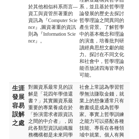
於其他相似科系而言---
系，並且基於哲學理
資工與資管所著重的
論發展的歷史去探討
資訊為『Computer Scie
哲學理論之間異同的
nce』,圖資著重的資訊
產生背景。了解哲學
則為『Information Scie
中的基本概念和理論
nce』。
的演進，培養批判研
讀經典思想文獻的能
力。探討在不同文化
和社會中，哲學理論
能否放諸四海皆準的
可能。
對圖資系最常見的誤
社會上常認為學習哲
生涯
解是「花四年學借還
學無法賺取金錢，就
發展
書？」其實圖資系最
業上的想像通常只有
容易
重要的專業養成在於
教書或是成為哲學
誤解
「扮演需求者跟資訊
家。事實上哲學訓練
之間的中介者」，因
之能力可以搭配各種
之處
此各類型資訊組織服
技能、專長在各種領
務機構都是未來同學
域中就業。個人有興