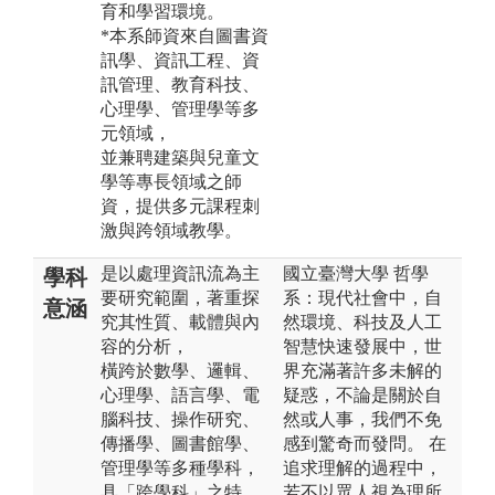
育和學習環境。
*本系師資來自圖書資
訊學、資訊工程、資
訊管理、教育科技、
心理學、管理學等多
元領域，
並兼聘建築與兒童文
學等專長領域之師
資，提供多元課程刺
激與跨領域教學。
是以處理資訊流為主
國立臺灣大學 哲學
學科
要研究範圍，著重探
系：現代社會中，自
意涵
究其性質、載體與內
然環境、科技及人工
容的分析，
智慧快速發展中，世
橫跨於數學、邏輯、
界充滿著許多未解的
心理學、語言學、電
疑惑，不論是關於自
腦科技、操作研究、
然或人事，我們不免
傳播學、圖書館學、
感到驚奇而發問。 在
管理學等多種學科，
追求理解的過程中，
具「跨學科」之特
若不以眾人視為理所