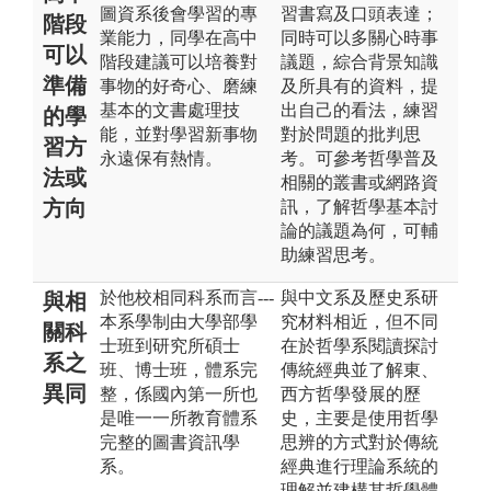
圖資系後會學習的專
習書寫及口頭表達；
階段
業能力，同學在高中
同時可以多關心時事
可以
階段建議可以培養對
議題，綜合背景知識
準備
事物的好奇心、磨練
及所具有的資料，提
基本的文書處理技
出自己的看法，練習
的學
能，並對學習新事物
對於問題的批判思
習方
永遠保有熱情。
考。可參考哲學普及
法或
相關的叢書或網路資
方向
訊，了解哲學基本討
論的議題為何，可輔
助練習思考。
於他校相同科系而言---
與中文系及歷史系研
與相
本系學制由大學部學
究材料相近，但不同
關科
士班到研究所碩士
在於哲學系閱讀探討
系之
班、博士班，體系完
傳統經典並了解東、
異同
整，係國內第一所也
西方哲學發展的歷
是唯一一所教育體系
史，主要是使用哲學
完整的圖書資訊學
思辨的方式對於傳統
系。
經典進行理論系統的
理解並建構其哲學體