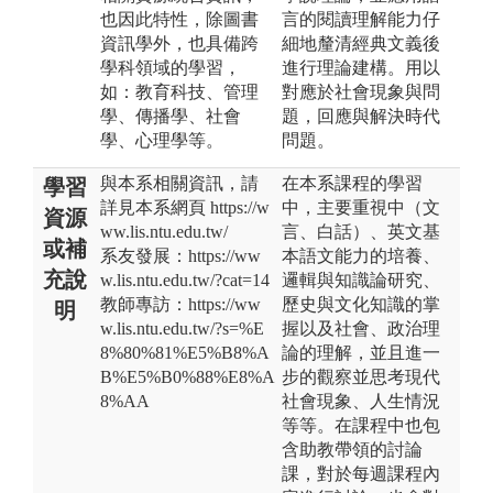
也因此特性，除圖書
言的閱讀理解能力仔
資訊學外，也具備跨
細地釐清經典文義後
學科領域的學習，
進行理論建構。用以
如：教育科技、管理
對應於社會現象與問
學、傳播學、社會
題，回應與解決時代
學、心理學等。
問題。
與本系相關資訊，請
在本系課程的學習
學習
詳見本系網頁 https://w
中，主要重視中（文
資源
ww.lis.ntu.edu.tw/
言、白話）、英文基
或補
系友發展：https://ww
本語文能力的培養、
充說
w.lis.ntu.edu.tw/?cat=14
邏輯與知識論研究、
教師專訪：https://ww
歷史與文化知識的掌
明
w.lis.ntu.edu.tw/?s=%E
握以及社會、政治理
8%80%81%E5%B8%A
論的理解，並且進一
B%E5%B0%88%E8%A
步的觀察並思考現代
8%AA
社會現象、人生情況
等等。在課程中也包
含助教帶領的討論
課，對於每週課程內