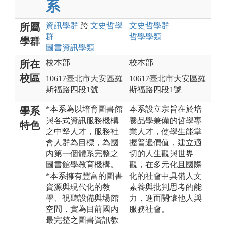
系
資訊
學群
跨
文史哲
學
文史哲
學群
所屬
群
哲學
學類
學群
圖書資訊
學類
校本部
校本部
所在
校區
10617臺北市大安區羅
10617臺北市大安區羅
斯福路四段1號
斯福路四段1號
*本系為以培育圖書館
本系設立宗旨在於培
學系
與各式資訊服務機構
養品學兼備的哲學專
特色
之中堅人才，服務社
業人才，使學生能掌
會人群為目標，為國
握普遍價值，建立適
內第一個體系完整之
切的人生觀與世界
圖書館學教育機構。
觀，在多元化且國際
*本系擁有豐富的圖書
化的社會中具備人文
資源與現代化的教
素養與批判思考的能
學、視聽設備與場館
力，進而關懷他人與
空間，實為目前國內
服務社會。
最完整之圖書資訊教