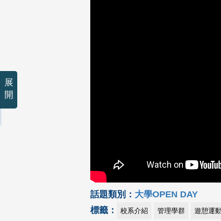
展
開
話題類別：
大學OPEN DAY
標籤：
校系介紹
管理學群
遊憩運