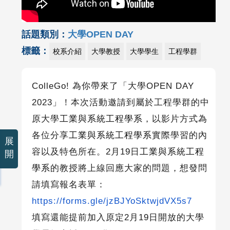
話題類別：
大學OPEN DAY
標籤：
校系介紹
大學教授
大學學生
工程學群
ColleGo!
為你帶來了「大學
OPEN DAY
2023
」！本次活動邀請到屬於工程學群的中
原大學
工業與系統工程學系
，以影片方式為
各位分享
工業與系統工程學系
實際學習的內
展
容以及特色所在。
2
月
19日
工業與系統工程
開
學系
的教授將上線回應大家的問題，想發問
請填寫報名表單：
https://forms.gle/jzBJYoSktwjdVX5s7
填寫還能提前加入原定
2
月
19
日開放的大學