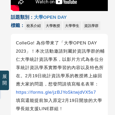
話題類別：
大學OPEN DAY
標籤：
校系介紹
大學教授
大學學生
資訊學群
ColleGo!
為你帶來了「大學
OPEN DAY
2023
」！本次活動邀請到屬於資訊學群的輔
仁大學統計資訊學系，以影片方式為各位分
享統計資訊學系實際學習的內容以及特色所
在。
2
月
19
日統計資訊學系的教授將上線回
展
開
應大家的問題，想發問請填寫報名表單：
https://forms.gle/jzBJYoSktwjdVX5s7
填寫還能提前加入原定
2
月
19
日開放的大學
學長姐支援
LINE
群組！