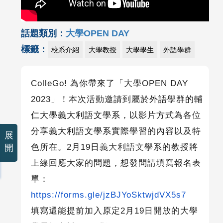
話題類別：
大學OPEN DAY
標籤：
校系介紹
大學教授
大學學生
外語學群
ColleGo!
為你帶來了「大學
OPEN DAY
2023
」！本次活動邀請到屬於
外語學群的輔
仁大學義大利語文學系
，以影片方式為各位
分享
義大利語文學系
實際學習的內容以及特
展
色所在。
2
月
19
日
義大利語文
學系的教授將
開
上線回應大家的問題，想發問請填寫報名表
單：
https://forms.gle/jzBJYoSktwjdVX5s7
填寫還能提前加入原定
2
月
19
日開放的大學