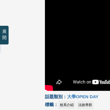
展
開
話題類別：
大學OPEN DAY
標籤：
校系介紹
法政學群