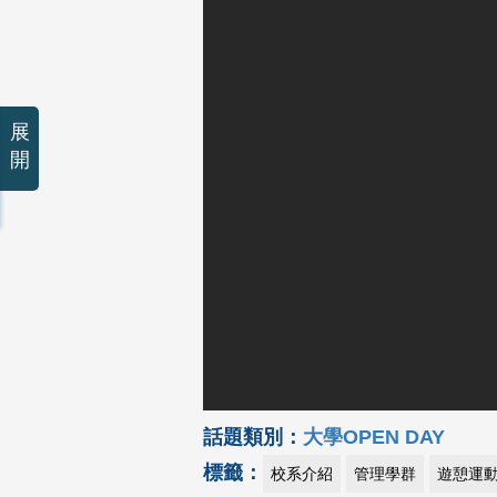
展
開
話題類別：
大學OPEN DAY
標籤：
校系介紹
管理學群
遊憩運