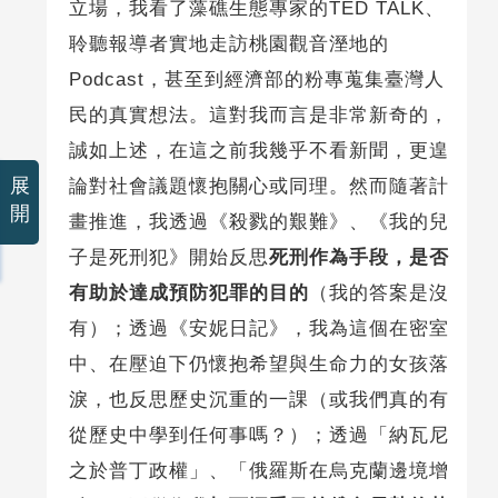
立場，我看了藻礁生態專家的TED TALK、
聆聽報導者實地走訪桃園觀音溼地的
Podcast，甚至到經濟部的粉專蒐集臺灣人
民的真實想法。這對我而言是非常新奇的，
誠如上述，在這之前我幾乎不看新聞，更遑
展
論對社會議題懷抱關心或同理。然而隨著計
開
畫推進，我透過《殺戮的艱難》、《我的兒
子是死刑犯》開始反思
死刑作為手段，是否
有助於達成預防犯罪的目的
（我的答案是沒
有）；透過《安妮日記》，我為這個在密室
中、在壓迫下仍懷抱希望與生命力的女孩落
淚，也反思歷史沉重的一課（或我們真的有
從歷史中學到任何事嗎？）；透過「納瓦尼
之於普丁政權」、「俄羅斯在烏克蘭邊境增