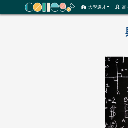
大學選才
高
ColleGo! 大學選才與高中育才輔助系統