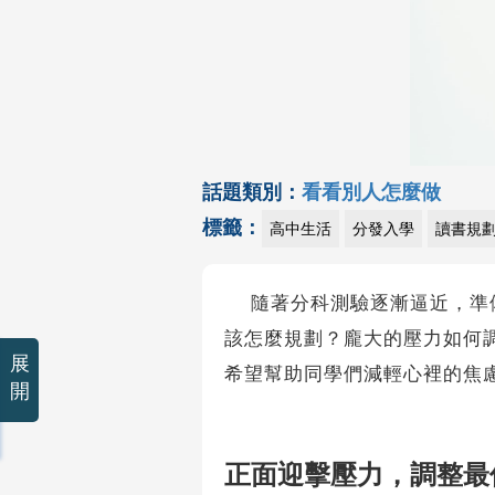
話題類別：
看看別人怎麼做
標籤：
高中生活
分發入學
讀書規
隨著分科測驗逐漸逼近，準備
該怎麼規劃？龐大的壓力如何
展
希望幫助同學們減輕心裡的焦
開
正面迎擊壓力，調整最