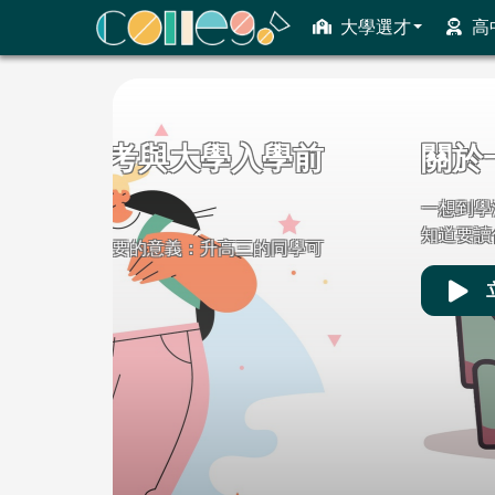
大學選才
高
ColleGo! 大學選才與高中育才輔助系統
關於一想到學測就想逃
一想到學測就焦慮，總是拖延、滑手機，擔
知道要讀什麼、無 ...
立即收看