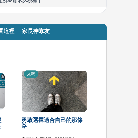
面對學測不必徬徨！
經歷過學測才知道的那些Dos & Don’ts
看這裡
家長神隊友
學測準備攻略：目標、方法與挫折應對
文稿
經
勇敢選擇適合自己的那條
莨
路