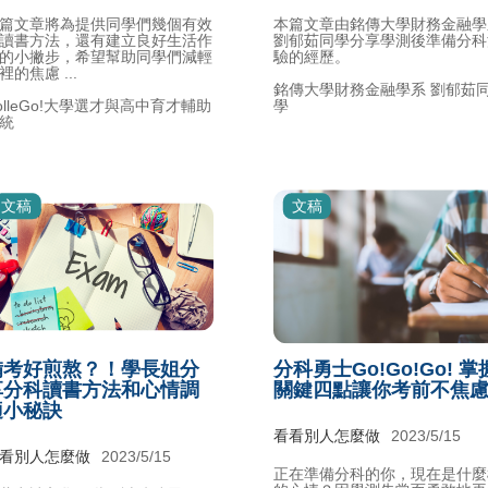
篇文章將為提供同學們幾個有效
本篇文章由銘傳大學財務金融學
讀書方法，還有建立良好生活作
劉郁茹同學分享學測後準備分科
的小撇步，希望幫助同學們減輕
驗的經歷。
裡的焦慮 ...
銘傳大學財務金融學系 劉郁茹
olleGo!大學選才與高中育才輔助
學
統
文稿
文稿
備考好煎熬？！學長姐分
分科勇士Go!Go!Go! 掌
享分科讀書方法和心情調
關鍵四點讓你考前不焦
適小秘訣
看看別人怎麼做
2023/5/15
看別人怎麼做
2023/5/15
正在準備分科的你，現在是什麼