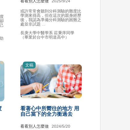
看看別人怎麼做
2025/9/24
或許常常會聽到分科測驗的難度比
學測來得高，但在這次的親身經歷
度
後，我認為準備分科測驗的困難之
卻
處並非試題 ...
己
長庚大學中醫學系 莊秉庠同學
（畢業於台中市明道高中）
輔助
文稿
度
看著心中所嚮往的地方 用
自己當下的全力衝過去
看看別人怎麼做
2024/5/20