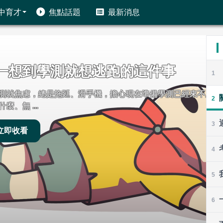
中育才
焦點話題
最新消息
跑的這件事
1
心現在準備學測已經來不及？如果你讀書沒動力、不
2
3
4
5
6