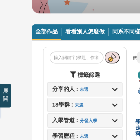
全部作品
看看別人怎麼做
同系不同
依
標籤篩選
分享的人 :
未選
展
開
18學群 :
未選
入學管道 :
分發入學
學習歷程 :
未選