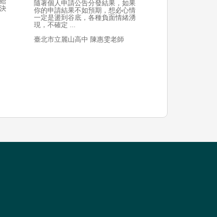
給
隨著個人申請公告分發結果，如果
決
你的申請結果不如預期，想必心情
一定是盪到谷底，各種負面情緒湧
現，不確定 ...
臺北市立麗山高中 陳惠雯老師