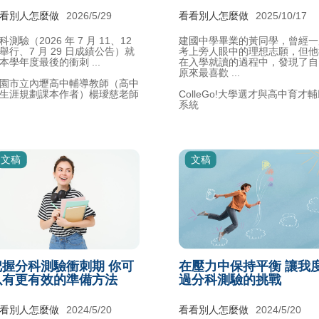
看別人怎麼做
2026/5/29
看看別人怎麼做
2025/10/17
科測驗（2026 年 7 月 11、12
建國中學畢業的黃同學，曾經一
舉行、7 月 29 日成績公告）就
考上旁人眼中的理想志願，但他
本學年度最後的衝刺 ...
在入學就讀的過程中，發現了自
原來最喜歡 ...
園市立內壢高中輔導教師（高中
生涯規劃課本作者）楊璦慈老師
ColleGo!大學選才與高中育才
系統
文稿
文稿
把握分科測驗衝刺期 你可
在壓力中保持平衡 讓我
以有更有效的準備方法
過分科測驗的挑戰
看別人怎麼做
2024/5/20
看看別人怎麼做
2024/5/20