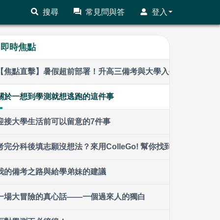
搜尋
常見問與答
登入
即時焦點
【焦點直擊】暑假超前部署！升高三備考與大學入學前準備全攻
關於一想到學測就想逃跑的這件事
迎接大學生活前可以留意的7件事
考完分科後填志願沒想法？來用ColleGo! 幫你找到適合學系！｜Col
我的備考之路與給學弟妹的建議
一場大冒險的真心話——一個過來人的獨白