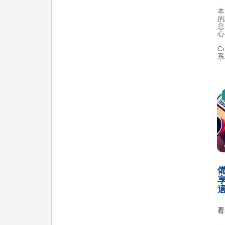
本
的
息
心
C
系
看