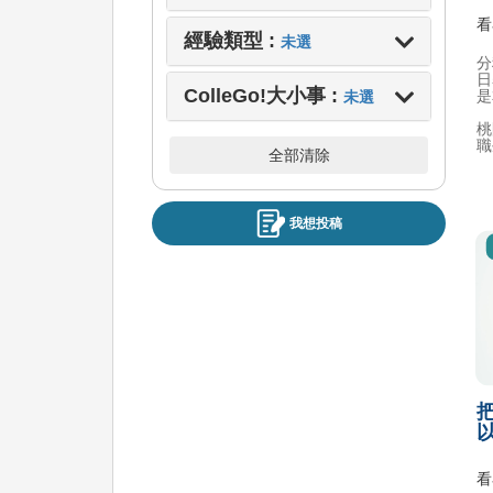
看
經驗類型 :
未選
分
日
ColleGo!大小事 :
是
未選
桃
職
全部清除
我想投稿
看