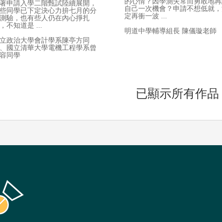
的心情？因學測失常而勇敢地再
著申請入學二階甄試陸續展開，
自己一次機會？申請不想低就，
些同學已下定決心力拚七月的分
定再衝一波 ...
測驗，也有些人仍在內心掙扎
，不知道是 ...
明道中學輔導組長 陳儀璇老師
立政治大學會計學系陳亭方同
、國立清華大學電機工程學系曾
容同學
已顯示所有作品