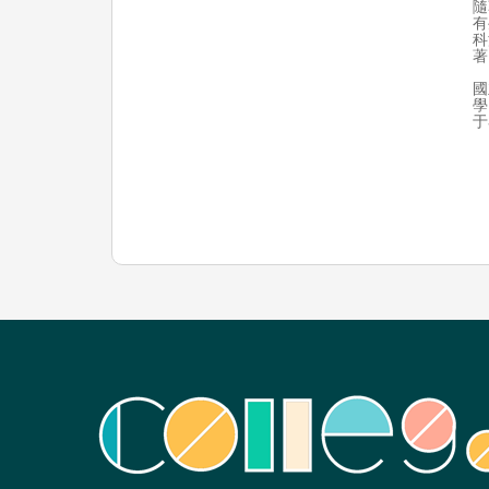
隨
有
科
著
國
學
于