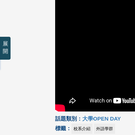
展
開
話題類別：
大學OPEN DAY
標籤：
校系介紹
外語學群