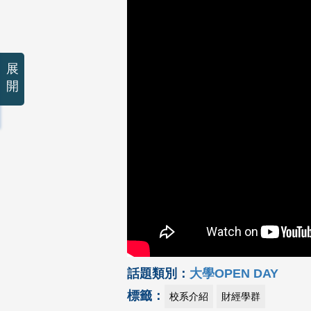
展
開
話題類別：
大學OPEN DAY
標籤：
校系介紹
財經學群