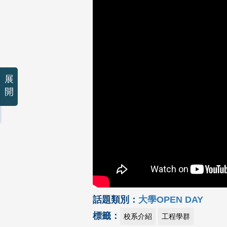
展
開
話題類別：
大學OPEN DAY
標籤：
校系介紹
工程學群