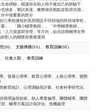
己生命經驗，能讓你在助人時不被自己的經驗干
告也很多，嘗試表達、彙整彼此觀點並取得共識，
工作中很重要的部分
照自己學校擁有的系所開設不同領域的跨領域學程，
方案」、「國小輔導教師」、「中學輔導教師」、
或「人力資源與管理」等方向，結合諮商輔導在學
織的對人的關懷和實務運用
(SI)
、
文藝傳播(SA)
、
教育訓練(SE)
、
社會人類
、
教育訓練
理學、發展心理學、教育心理學、人格心理學、變態
學
理與教育統計、心理測驗與評量、社會科學研究法、
、諮商理論與技術、助人專業倫理、團體輔導、團體
實習、輔導方案設計與評估、危機處理