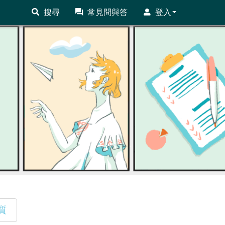
搜尋
常見問與答
登入
質