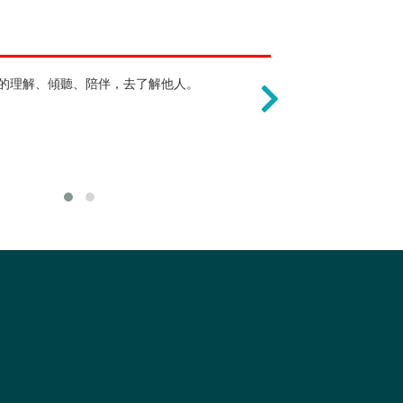
畢業沒有出路 !?
只能當心理諮商
理，訓練思考能力，以能明辨事理，並且
的理解、傾聽、陪伴，去了解他人。
大學只是基礎教育，許多
若在學期間取得
不同的思維向度。這些能力不僅對於人生
關的職業，不應將未來限
非師資培育生畢
對於職業生涯十分重要。
一個職涯，便是將高等教
員、生涯輔導師
續升學，成為哲學學者。
等。而在台灣心
領域限制，就業機會相對
專門職業及技術