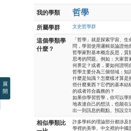
哲學
我的學類
文史哲
學群
所屬學群
「哲學」就是探索宇宙、生
這個學類學
問，學習使用邏輯並論證他
什麼？
哲學家對基本概念反思，質
思考的問題。例如：大家普
何界定？或者，要如何證明
哲學主要分為三個領域：知
什麼是知識？怎麼樣才算是
展
些什麼東西？它們的基本結
開
的或者符合義務的？
如果你學習哲學，你可以學
地表達自己的想法，也能在
出一則訊息的觀點、預設立
許多學科的理論部分都涉及
相似學類比
學裡的美學、中文裡的中國