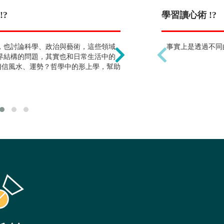
?
學習哲學沒有用 !?
學習讀心術 !?
，也討論科學、政治與藝術，這些領域
哲學乃愛智之學。追求真
事實上是透過不同
界結構的問題，其實也和日常生活中的
提供一個與其他學科全然
相信風水、運勢？哲學中的形上學，幫助
的整體發展不可或缺，也