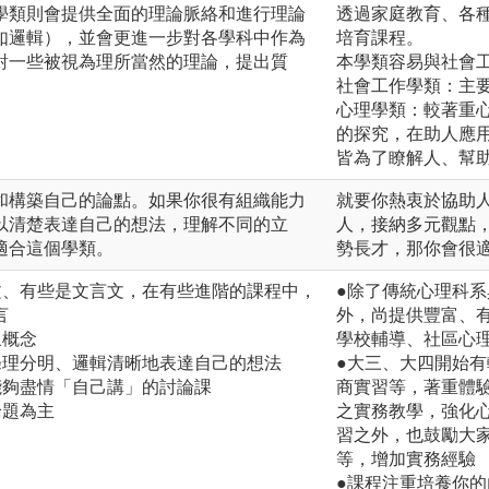
學類則會提供全面的理論脈絡和進行理論
透過家庭教育、各
如邏輯），並會更進一步對各學科中作為
培育課程。
對一些被視為理所當然的理論，提出質
本學類容易與社會
社會工作學類：主
。
心理學類：較著重
的探究，在助人應
皆為了瞭解人、幫
和構築自己的論點。如果你很有組織能力
就要你熱衷於協助
以清楚表達自己的想法，理解不同的立
人，接納多元觀點
適合這個學類。
勢長才，那你會很
文、有些是文言文，在有些進階的課程中，
●除了傳統心理科
言
外，尚提供豐富、
象概念
學校輔導、社區心
條理分明、邏輯清晰地表達自己的想法
●大三、大四開始
能夠盡情「自己講」的討論課
商實習等，著重體
論題為主
之實務教學，強化
習之外，也鼓勵大
等，增加實務經驗
●課程注重培養你