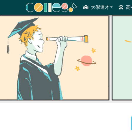
大學選才
高
ColleGo! 大學選才與高中育才輔助系統