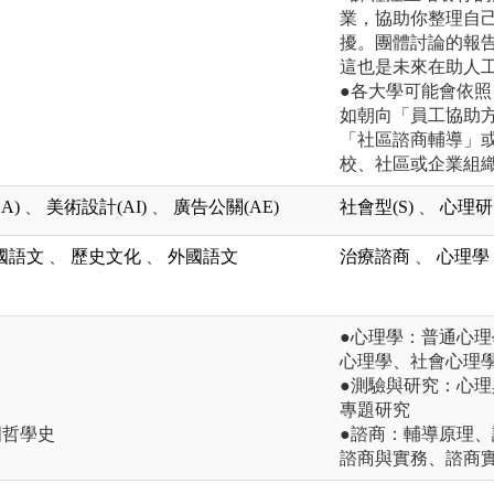
業，協助你整理自
擾。團體討論的報
這也是未來在助人
●各大學可能會依
如朝向「員工協助
「社區諮商輔導」
校、社區或企業組
A)
、
美術設計(AI)
、
廣告公關(AE)
社會型(S)
、
心理研究
國語文
、
歷史文化
、
外國語文
治療諮商
、
心理學
●心理學：普通心
心理學、社會心理
●測驗與研究：心
專題研究
國哲學史
●諮商：輔導原理
諮商與實務、諮商