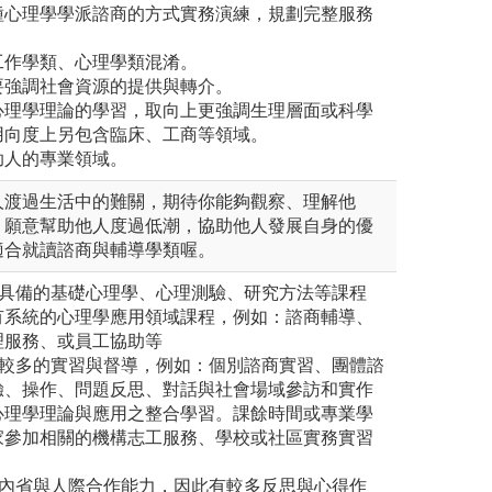
種心理學學派諮商的方式實務演練，規劃完整服務
工作學類、心理學類混淆。
要強調社會資源的提供與轉介。
心理學理論的學習，取向上更強調生理層面或科學
用向度上另包含臨床、工商等領域。
助人的專業領域。
人渡過生活中的難關，期待你能夠觀察、理解他
，願意幫助他人度過低潮，協助他人發展自身的優
適合就讀諮商與輔導學類喔。
系具備的基礎心理學、心理測驗、研究方法等課程
有系統的心理學應用領域課程，例如：諮商輔導、
理服務、或員工協助等
有較多的實習與督導，例如：個別諮商實習、團體諮
驗、操作、問題反思、對話與社會場域參訪和實作
心理學理論與應用之整合學習。課餘時間或專業學
家參加相關的機構志工服務、學校或社區實務實習
的內省與人際合作能力，因此有較多反思與心得作