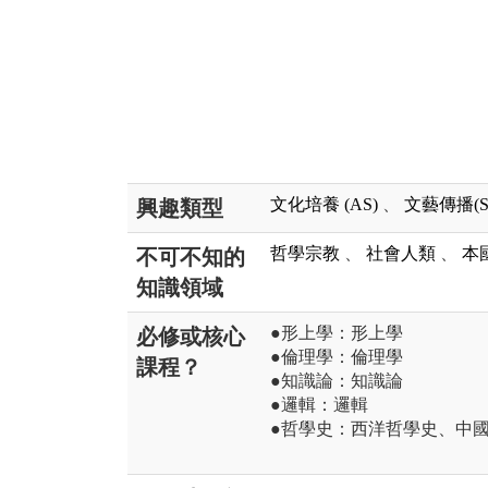
文化培養 (AS)
、
文藝傳播(S
興趣類型
哲學宗教
、
社會人類
、
本
不可不知的
知識領域
●形上學：形上學
必修或核心
●倫理學：倫理學
課程？
●知識論：知識論
●邏輯：邏輯
●哲學史：西洋哲學史、中