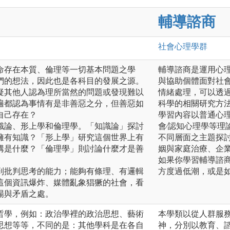
輔導諮商
社會心理
學群
命存在本質、倫理等一切基本問題之學
輔導諮商是運用心
們的想法，因此也是各科目的發展之源。
與協助個體面對社
疑其他人認為理所當然的問題或發現難以
情緒處理，可以透
遍都認為事情有是非善惡之分，但善惡如
科學的相關研究方
自己存在？
學習內容以普通心理
識論、形上學和倫理學。「知識論」探討
會∕認知心理學等
擁有知識？「形上學」研究這個世界上有
不同層面之主題探
構是什麼？「倫理學」則討論什麼才是善
姻與家庭治療、企
如果你學習輔導諮
到批判思考的能力；能夠有條理、有邏輯
方度過低潮，或是
這個資訊爆炸、媒體亂象猖獗的社會，看
場與矛盾之處。
哲學，例如：政治學裡的政治思想、藝術
本學類以從人群服
思想等等，不同的是：其他學科是在各自
神，分別以教育、