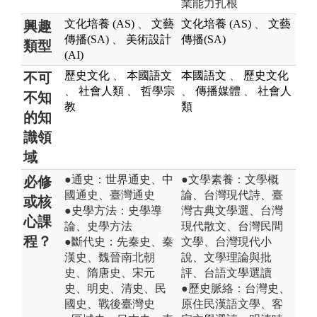
業能力扎根
文化培養 (AS)
、
文藝
文化培養 (AS)
、
文藝
興趣
傳播(SA)
、
美術設計
傳播(SA)
類型
(AI)
歷史文化
、
本國語文
本國語文
、
歷史文化
不可
、
社會人類
、
哲學宗
、
傳播媒體
、
社會人
不知
教
類
的知
識領
域
●通史：世界通史、中
●文學素養：文學概
必修
國通史、臺灣通史
論、台灣現代詩、臺
或核
●史學方法：史學導
灣古典文學選、台灣
心課
論、史學方法
現代散文、台灣民間
程？
●斷代史：先秦史、秦
文學、台灣現代小
漢史、魏晉南北朝
說、文學理論與批
史、隋唐史、宋元
評、台語文學選讀
史、明史、清史、民
●歷史脈絡：台灣史、
國史、戰後臺灣史
原住民漢語文學、客