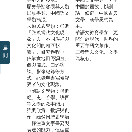
等能力的養成。
中國語文學類：著重
歷史學類容易與人類
中國的國故，以訓
民族學類、中國語文
詁、修辭、中國古典
學類搞混。
文學、漢學思想為
人類民族學類：強調
主。
「微觀當代文化現
華語文教育學類：更
象」與「不同族群與
關注於現代、世界的
文化間的相互影
重要華語文創作。
展
響」。研究過程中，
三者皆以文化、文學
開
依靠實地田野調查、
為核心。
參與儀式、口述訪
談、影像紀錄等方
式，紀錄與書寫被觀
察者的文化現象。
中國語文學類：強調
經、史、哲學、語言
等文學的敘事能力，
強調欣賞、批評與創
作。雖然同歷史學類
一樣注重文字書寫與
表達的能力，但偏重