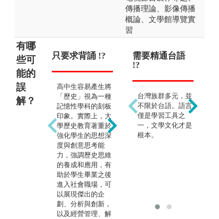
傳播理論、影像傳播
概論、文學館導覽實
習
有哪
只要求背誦 !?
畢業後只能當
需要精通台語
讀
出
些可
教職與公職 !?
!?
整
能的
!?
誤
高中生容易產生將
很多人認為歷史學
台灣族群多元，並
「歷史」視為一種
解？
與
類出來後只能當老
不限於台語。語言
記憶性學科的刻板
藝
師或文化行政，事
僅是學習工具之
印象。實際上，大
究
實上歷史學類的出
一，文學文化才是
學歷史教育著重於
作
路廣得很，例如：
根本。
強化學生的思想深
觀
歷史學家、出版社
度與創意思考能
練
編輯、新聞雜誌與
力，強調歷史思維
搭
媒體、圖書資訊管
的養成和應用，有
力
理、旅遊業、博物
助於學生畢業之後
集
館導覽、文物鑑
進入社會職場，可
與
定、小說家或編劇
以展現傑出的企
等等，都是我們極
劃、分析與創新，
為優勢的行業。現
以及經營管理、解