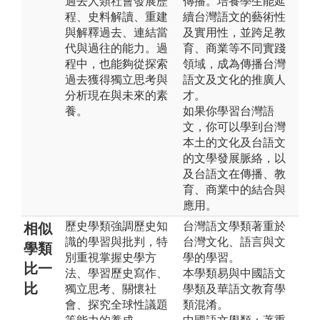
過去人類社會發展歷
傳播。培養學生能延
程、史料解讀、重建
續台灣語文的藝術性
與解釋過去、連結當
及實用性，並跨足教
代與過往的能力。過
育、商業等不同實踐
程中，也能夠從探索
領域，成為傳播台灣
過去獲得獨立思考與
語文及文化的推廣人
分析現在與未來的素
才。
養。
如果你學習台灣語
文，你可以學到台灣
本土的文化及台語文
的文學發展脈絡，以
及台語文在傳播、教
育、商業中的結合與
應用。
歷史學類強調歷史知
台灣語文學類著重於
相似
識的學習與批判，特
台灣文化、語言與文
學類
別重視掌握史學方
學的學習。
比一
法、學習歷史寫作、
本學類易與中國語文
比
獨立思考、關懷社
學類及華語文教育學
會、探究全球性議題
類混淆。