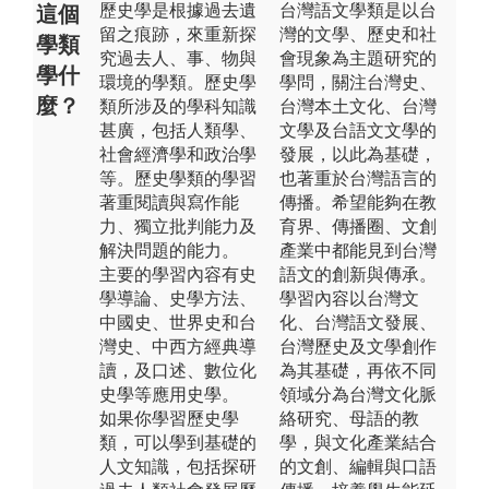
歷史學是根據過去遺
台灣語文學類是以台
這個
留之痕跡，來重新探
灣的文學、歷史和社
學類
究過去人、事、物與
會現象為主題研究的
學什
環境的學類。歷史學
學問，關注台灣史、
麼？
類所涉及的學科知識
台灣本土文化、台灣
甚廣，包括人類學、
文學及台語文文學的
社會經濟學和政治學
發展，以此為基礎，
等。歷史學類的學習
也著重於台灣語言的
著重閱讀與寫作能
傳播。希望能夠在教
力、獨立批判能力及
育界、傳播圈、文創
解決問題的能力。
產業中都能見到台灣
主要的學習內容有史
語文的創新與傳承。
學導論、史學方法、
學習內容以台灣文
中國史、世界史和台
化、台灣語文發展、
灣史、中西方經典導
台灣歷史及文學創作
讀，及口述、數位化
為其基礎，再依不同
史學等應用史學。
領域分為台灣文化脈
如果你學習歷史學
絡研究、母語的教
類，可以學到基礎的
學，與文化產業結合
人文知識，包括探研
的文創、編輯與口語