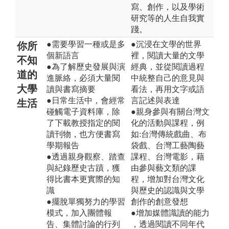
寫、創作，以及學術
研究等的人生自我實
踐。
●需要學習一種或是多
●沉浸在文學的世界
你所
個新語言
裡，閱讀大量的文學
不知
●為了解歷史發展與演
經典，並從閱讀過程
道的
進脈絡，必須大量閱
中統整自己的意見與
大學
讀與書寫摘要
看法，再用文字或語
●日常生活中，會經常
言記述與表達
生活
碰觸電子資料庫，除
●親身參與有關台灣文
了下載教授指定的閱
化的活動與課程，例
讀刊物，也方便書寫
如:台灣傳統戲曲、布
學期報告
袋戲、台灣工藝陶藝
●透過親身觀察、踏查
課程、台灣電影，藉
與紀錄歷史古蹟，獲
由參與藝文類的課
得比書本更實際的知
程，增加對台灣文化
識
與歷史的認識與文學
●擺脫單獨努力的學習
創作的創意發想
模式，加入團體報
●增加媒體識讀的能力
告、集體討論的行列
，透過閱讀不同年代