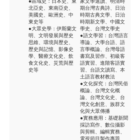
●區域史：日本史、東
家文學選讀、明清時
北亞史、東南亞史、
期台灣古典詩、日治
美國史、歐洲史、中
時期古典文學、日治
東史等
時期新文學、中國文
●大眾史學：伊斯蘭文
學史、台灣文學史
明、文明發展與歷史
●語文學習：台灣語言
思維、環境與歷史、
導論、大學台語、語
歷史與記憶、影像史
言學概論、台灣母語
學、醫療文化史、飲
書寫及習作、初級客
食文化史、災荒與歷
語實習、進階客語實
史等
習、台語文讀寫、本
土語言教材教法
●文化探究：台灣民俗
概論、台灣文化概
論、台灣文化史、台
灣文化創意、族群文
化與大眾傳播
●實務應用：基礎新聞
採訪寫作、數位攝影
與剪輯、編輯實務、
電視節目製作專題、