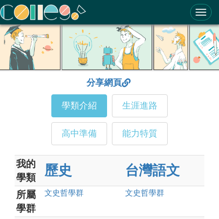
ColleGo! 大學選才與高中育才輔助系統
分享網頁
學類介紹
生涯進路
高中準備
能力特質
我的
歷史
台灣語文
學類
文史哲
學群
文史哲
學群
所屬
學群