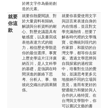
於將文字作為藝術創
造的元素。
就要你熱愛閱讀、對
就要你喜愛使用文字
就要
於大量資料有歸納、
與語言來表達自身的
你這
解讀與分析資料的耐
內在情感，並且對文
款
心、對歷史議題具有
學充滿熱情，想要了
敏感度，以及書寫或
解各時代裡的文學瑰
表他表達方式的能
寶，從傳統到現代的
力，相信歷史學類是
作家群，和親切的台
你的最佳選擇。事實
灣文學，都等你去探
上歷史學這片汪洋廣
索。透過文學思辨與
納百川，是人文科學
自我探索的過程當
的基礎，是強調在時
中，培養對生活的覺
間演進的脈絡下思
知，並讓思考更多元
考、分析人、事、物
地接納不同的立場與
彼此交織出的因果關
意見，進而有更好的
係。
變通能力和樂於與人
合作的人格特質。在
台灣與文學類中，你
可以嘗試文藝的書