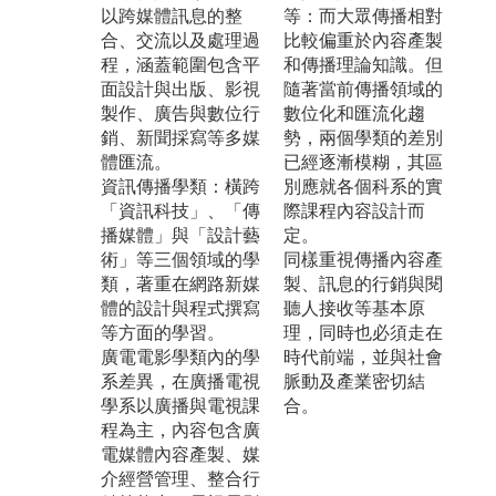
以跨媒體訊息的整
等：而大眾傳播相對
合、交流以及處理過
比較偏重於內容產製
程，涵蓋範圍包含平
和傳播理論知識。但
面設計與出版、影視
隨著當前傳播領域的
製作、廣告與數位行
數位化和匯流化趨
銷、新聞採寫等多媒
勢，兩個學類的差別
體匯流。
已經逐漸模糊，其區
資訊傳播學類：橫跨
別應就各個科系的實
「資訊科技」、「傳
際課程內容設計而
播媒體」與「設計藝
定。
術」等三個領域的學
同樣重視傳播內容產
類，著重在網路新媒
製、訊息的行銷與閱
體的設計與程式撰寫
聽人接收等基本原
等方面的學習。
理，同時也必須走在
廣電電影學類內的學
時代前端，並與社會
系差異，在廣播電視
脈動及產業密切結
學系以廣播與電視課
合。
程為主，內容包含廣
電媒體內容產製、媒
介經營管理、整合行