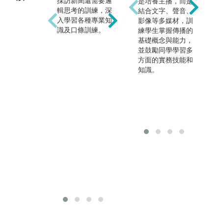
採訪新聞還需要邏
其實寫故事有固定
拍
是培養主播，而是
輯思考的訓練，深
套路，包含故事的
況
結合文字、聲音、
入學習各種專業知
起承轉合、角色建
顆
影像等多媒材，訓
識及口條訓練。
構，以及安排情節
節
練學生掌握傳播的
衝突等，都需要學
鏡
基礎概念與能力，
習寫作格式或藝術
及
並鼓勵同學學習多
創作的方法，所以
鏡
方面的實務技能和
影像創作除了要能
考
知識。
夠融合生活經驗，
收
也要養成劇本企劃
些
基本功，就可以寫
背
好一齣故事劇情。
種
定
習
的