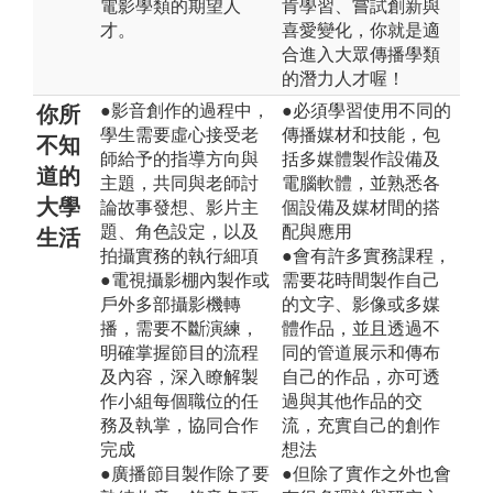
電影學類的期望人
肯學習、嘗試創新與
才。
喜愛變化，你就是適
合進入大眾傳播學類
的潛力人才喔！
●影音創作的過程中，
●必須學習使用不同的
你所
學生需要虛心接受老
傳播媒材和技能，包
不知
師給予的指導方向與
括多媒體製作設備及
道的
主題，共同與老師討
電腦軟體，並熟悉各
大學
論故事發想、影片主
個設備及媒材間的搭
題、角色設定，以及
配與應用
生活
拍攝實務的執行細項
●會有許多實務課程，
●電視攝影棚內製作或
需要花時間製作自己
戶外多部攝影機轉
的文字、影像或多媒
播，需要不斷演練，
體作品，並且透過不
明確掌握節目的流程
同的管道展示和傳布
及內容，深入瞭解製
自己的作品，亦可透
作小組每個職位的任
過與其他作品的交
務及執掌，協同合作
流，充實自己的創作
完成
想法
●廣播節目製作除了要
●但除了實作之外也會