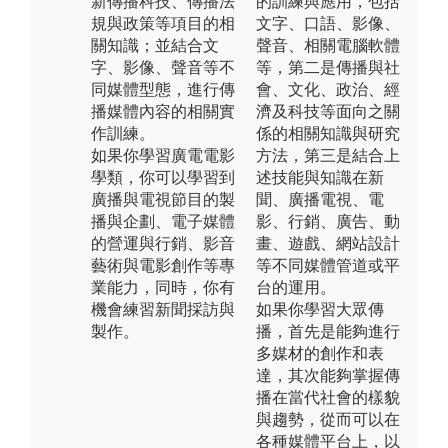
新傳播科技、傳播法
的訓練與應用，包括
規與政策等項目的相
文字、口語、影像、
關知識；並結合文
聲音、相關電腦軟體
字、影像、聲音等不
等，第二是傳播與社
同媒體型態，進行傳
會、文化、政治、經
播媒體內容的相關實
濟及科技等面向之關
作訓練。
係的相關知識與研究
如果你學習廣電電影
方法，第三是結合上
學類，你可以學習到
述技能與知識在新
廣播與電視節目的製
聞、廣播電視、電
播與企劃、電子媒體
影、行銷、廣告、動
的營運與行銷、影音
畫、遊戲、網站設計
藝術與電影創作等專
等不同媒體管道或平
業能力，同時，你有
台的運用。
機會練習新聞採訪與
如果你學習大眾傳
製作。
播，首先是能夠進行
多媒材的創作和表
達，其次能夠掌握傳
播在當代社會的樣貌
與趨勢，從而可以在
各種媒體平台上，以