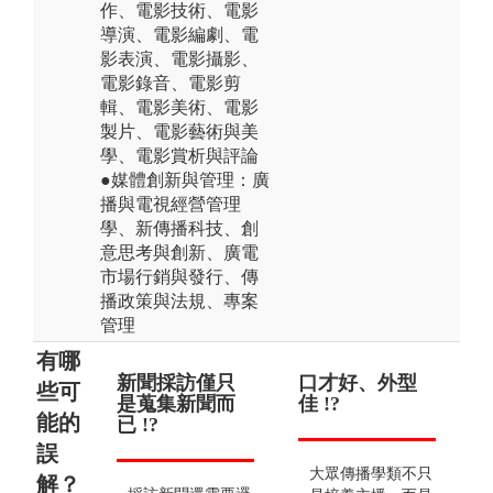
作、電影技術、電影
導演、電影編劇、電
影表演、電影攝影、
電影錄音、電影剪
輯、電影美術、電影
製片、電影藝術與美
學、電影賞析與評論
●媒體創新與管理：廣
播與電視經營管理
學、新傳播科技、創
意思考與創新、廣電
市場行銷與發行、傳
播政策與法規、專案
管理
有哪
新聞採訪僅只
影像創作要很
口才好、外型
拍
偏
些可
是蒐集新聞而
會天馬行空的
佳 !?
台
理
能的
已 !?
想像 !?
定 !
誤
大眾傳播學類不只
解？