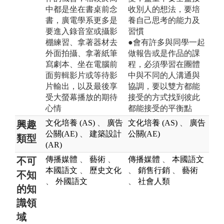
中都是坐在書桌前念
收別人的想法，要培
書，廣電學系更多是
養自己思考的能力及
要進入錄音室或攝影
習慣
棚練習、拿著器材去
●會有許多與同學一起
外面拍攝、拿著紙筆
做報告或是作品的課
寫劇本、坐在電腦前
程，必須學習在團體
面剪輯影片或等待影
中與不同的人溝通與
片輸出，以及最後享
協調，要以雙方都能
受大螢幕播放的期待
接受的方式找到彼此
心情
都能接受的平衡點
文化培養 (AS)
、
廣告
文化培養 (AS)
、
廣告
興趣
公關(AE)
、
建築設計
公關(AE)
類型
(AR)
傳播媒體
、
藝術
、
傳播媒體
、
本國語文
不可
本國語文
、
歷史文化
、
銷售行銷
、
藝術
不知
、
外國語文
、
社會人類
的知
識領
域