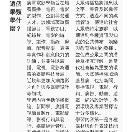
廣電電影學類旨在培
大眾傳播指將訊息以
這個
養廣播、電視、電影
文字、聲音及影像等
學類
的製作、企劃與營運
方式，透過不同的媒
學什
人才。該領域著重廣
體管道，傳達給社會
麼？
播節目、電視節目、
大眾或特定族群，以
紀錄片、電影的編
期達到各種資訊與知
導、製作、攝錄、剪
識的公共傳布，娛樂
輯、配音配樂、表演
與教育功能的發揮，
等實作和創意能力的
並促成公眾之間的溝
訓練，並關注以廣
通及相互理解，是當
播、電視、電影為通
代社會極為重要的環
路的媒體科技發展，
節。大眾傳播領域涵
近幾年更加入網路影
蓋甚廣，包括新聞、
片創作與多媒體設計
廣播電視、電影、行
等領域。
銷、廣告、動畫、遊
學習內容包括傳播概
戲、網站設計等，學
論、新聞學、廣播電
習環境及專業選擇皆
視節目製作、電影編
十分多樣化。
導、影視行銷與發
學習內容第一是各種
行、媒體經營管理、
媒材與創作表達技能