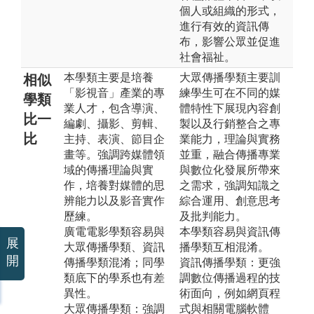
個人或組織的形式，
進行有效的資訊傳
布，影響公眾並促進
社會福祉。
本學類主要是培養
大眾傳播學類主要訓
相似
「影視音」產業的專
練學生可在不同的媒
學類
業人才，包含導演、
體特性下展現內容創
比一
編劇、攝影、剪輯、
製以及行銷整合之專
比
主持、表演、節目企
業能力，理論與實務
畫等。強調跨媒體領
並重，融合傳播專業
域的傳播理論與實
與數位化發展所帶來
作，培養對媒體的思
之需求，強調知識之
辨能力以及影音實作
綜合運用、創意思考
歷練。
及批判能力。
廣電電影學類容易與
本學類容易與資訊傳
展
大眾傳播學類、資訊
播學類互相混淆。
開
傳播學類混淆；同學
資訊傳播學類：更強
類底下的學系也有差
調數位傳播過程的技
異性。
術面向，例如網頁程
大眾傳播學類：強調
式與相關電腦軟體