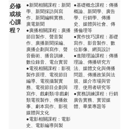
●新聞相關課程：新聞
●基礎概念課程：傳播
必修
學、新聞採訪與寫
概論、新聞學、廣告
或核
作、新聞編輯實務、
學、行銷學、傳播
心課
廣電新聞
史、媒體與社會、傳
程？
●廣播相關課程：廣播
播倫理等
節目製作、聲音製
●實作技巧課程：基礎
作、廣播新聞採編、
寫作、影音製作、數
廣播企劃與寫作、聲
位影像、網頁設計
音藝術、播音訓練、
●進階理論課程：傳播
數位錄音、電台實習
理論、傳播研究方
●電視相關課程：影視
法、媒體文化與傳播
製作原理、電視節目
問題、傳播政策與法
編導、電視攝製實
規、媒介市場與管
務、電視節目企劃與
理、使用者研究等
寫作、戲劇類/非戲劇
●實務訓練課程：行銷
類電視製作、傳播敘
廣告實務、實習媒
事、劇本寫作、影視
體、畢業專題等
媒體與文化
●電影相關課程：電影
史、電影編導與製