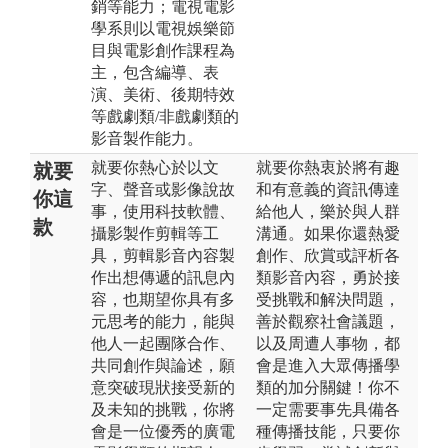
銷等能力；電視電影
學系則以電視娛樂節
目與電影創作課程為
主，包含編導、表
演、美術、後期特效
等戲劇類/非戲劇類的
影音製作能力。
就要你熱心於以文
就要你熱衷於將有趣
就要
字、聲音或影像說故
和有意義的資訊傳達
你這
事，使用科技軟體、
給他人，樂於與人群
款
攝影製作剪輯等工
溝通。如果你還熱愛
具，剪輯影音內容製
創作、欣賞或評析各
作出想傳遞的訊息內
類影音內容，勇於接
容，也期望你具有多
受挑戰和解決問題，
元思考的能力，能與
善於觀察社會議題，
他人一起團隊合作、
以及周遭人事物，都
共同創作與論述，願
會是進入大眾傳播學
意突破現狀接受新的
類的加分關鍵！你不
及未知的挑戰，你將
一定需要事先具備各
會是一位優秀的廣電
種傳播技能，只要你