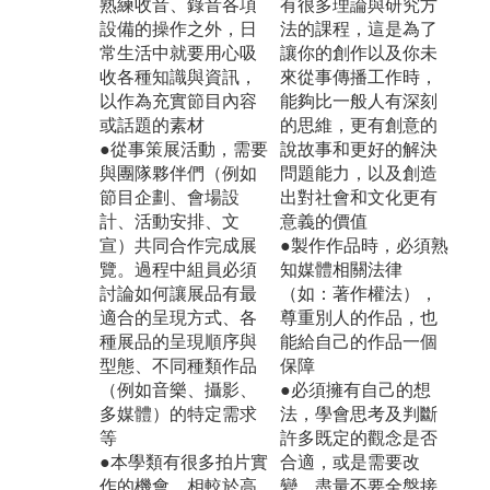
熟練收音、錄音各項
有很多理論與研究方
設備的操作之外，日
法的課程，這是為了
常生活中就要用心吸
讓你的創作以及你未
收各種知識與資訊，
來從事傳播工作時，
以作為充實節目內容
能夠比一般人有深刻
或話題的素材
的思維，更有創意的
●從事策展活動，需要
說故事和更好的解決
與團隊夥伴們（例如
問題能力，以及創造
節目企劃、會場設
出對社會和文化更有
計、活動安排、文
意義的價值
宣）共同合作完成展
●製作作品時，必須熟
覽。過程中組員必須
知媒體相關法律
討論如何讓展品有最
（如：著作權法），
適合的呈現方式、各
尊重別人的作品，也
種展品的呈現順序與
能給自己的作品一個
型態、不同種類作品
保障
（例如音樂、攝影、
●必須擁有自己的想
多媒體）的特定需求
法，學會思考及判斷
等
許多既定的觀念是否
●本學類有很多拍片實
合適，或是需要改
作的機會，相較於高
變，盡量不要全盤接