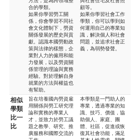
方法，是為跨領域整
與社會住宅及社會照
合的學類。
顧等。
如果你學習勞工關
如果你學習社會工作
係，你會學習不同社
學類，你可以學到如
會文化體制下，勞資
何運用自己的專業知
關係發展的歷史與貢
識，解決個人和社會
獻。認識本國勞動政
問題，並追求社會正
策與法律的樣態，企
義，為弱勢發聲。
業對人力的僱用和能
力發展，以及勞資關
係管理的理論與實務
經驗。對於理解自身
就業的方法與權益也
有幫助。
旨在培養國內勞資雇
本學類是一門助人的
相似
用關係與勞工研究理
專業，透過專業的知
學類
論和實務的專業人
識、技巧、價值，協
比一
才，並致力於勞工議
助個人、家庭、團
比
題之教學、研究、推
體、社區，促進或恢
廣服務和國際交流的
復其社會功能，滿足