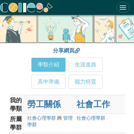
ColleGo! 大學選才與高中育才輔助系統
分享網頁
學類介紹
生涯進路
高中準備
能力特質
我的
勞工關係
社會工作
學類
社會心理
學群
跨
管理
社會心理
學群
所屬
學群
學群