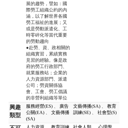
展的趨勢，譬如：國
際勞工組織公約的內
涵，以了解世界各國
勞工福祉的進展；又
或是勞動派遣化、工
時零碎化等當代重要
的勞動趨向
●赴勞、資、政相關的
組織實習，累績實務
見習的經驗。像是政
府的勞工行政部門、
就業服務站；企業的
人力資源部門、派遣
公司；勞資關係協
會、工會、勞工倡議
的非營利組織等單位
服務經營(ES)
、
廣告
文藝傳播(SA)
、
教育
興趣
公關(EA)
、
文藝傳播
訓練(SE)
、
社會型(S)
類型
(SA)
人力資源
、
教育訓練
社會人類
、
心理學
、
不可