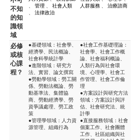
、
管理
、
社會人類
人群服務
、
治療諮商
不知
、
法律政治
的知
識領
域
●基礎領域：社會學、
●社會工作基礎理論：
必修
經濟學、民法概論、
社會學、社會工作概
或核
社會科學統計學
論、社會福利概論、
心課
●進階領域：研究方
人類行為與社會環
程？
法、實習、論文撰寫
境、心理學、社會工
●勞動學領域：勞工關
作管理、社會工作倫
係、勞動法概論、勞
理
動基準法、集體協
●方案設計與研究方法
商、勞動經濟學、勞
領域：方案設計與評
資爭議處理、勞工政
估、社會研究法、統
策
計學
●管理學領域：人力資
●直接服務領域：社會
源管理、組織行為
個案工作、社會團體
工作、社區組織與社