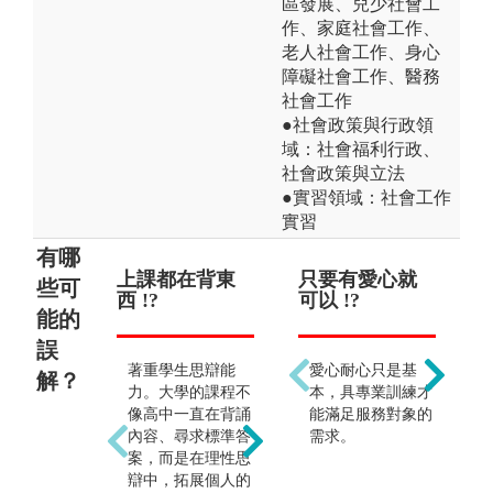
區發展、兒少社會工
作、家庭社會工作、
老人社會工作、身心
障礙社會工作、醫務
社會工作
●社會政策與行政領
域：社會福利行政、
社會政策與立法
●實習領域：社會工作
實習
有哪
上課都在背東
變成勞工運動
只要有愛心就
無
社
些可
西 !?
者 !?
可以 !?
的工
服
能的
誤
著重學生思辯能
勞動學是一門關懷
愛心耐心只是基
勞
解？
力。大學的課程不
人的學科，所以可
本，具專業訓練才
專
像高中一直在背誦
以暸解社會變遷中
能滿足服務對象的
其
內容、尋求標準答
攸關人的勞動之種
需求。
的
案，而是在理性思
種承先啟後的脈
畢
辯中，拓展個人的
絡。實務面上，勞
任