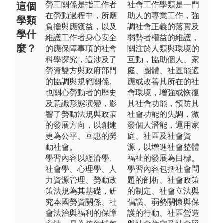
勞工關係是指工作者
社會工作學類是一門
這個
在勞動過程中，所應
助人的專業工作，強
學類
負擔與應獲益，以及
調社會正義的落實及
學什
維護工作者身心安全
弱勢者權益的維護，
麼？
的應保障事項的社會
關注於人類與環境的
科學探究，這涉及了
互動，協助個人、家
勞資雙方與政府部門
庭、團體、社區能適
的協調與規範關係。
應或改善其所在的社
也關心勞動者的歷史
會環境，增強或恢復
及意識形態演變，影
其社會功能，預防其
響了勞動法規與政策
社會功能的失調，激
的發展方向，以創建
發個人潛能，運用家
更為公平、互惠的勞
庭、社區及社會資
動社會。
源，以增進社會整體
學習內容以經濟學、
福祉的發展為目標。
社會學、心理學、人
學習內容包括社會問
力資源管理、勞動政
題的剖析、社會政策
策法規為其基礎，研
的制定、社會立法與
究本國勞資關係、社
倡議、弱勢關懷與保
會法治與福利的保障
護的行動、社區營造