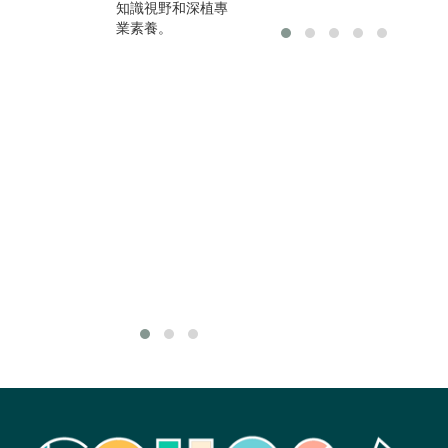
知識視野和深植專
工關係學系畢業的
校
業素養。
就業管道可分為：
人
一、公民營企業─
的
就任人事或人力資
過
源部門；二、國家
自
考試進入勞工行政
營
的部門；三、在民
領
間企業或非營利組
是
織負責工會組織，
會
處理勞資關係事務
險
或相關倡議的工
動
作。
練
未
作
殊