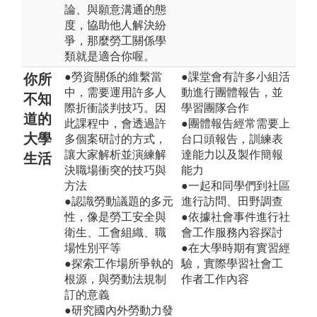
論、與願意溝通的態
度，協助他人解決紛
爭，那麼勞工關係學
類就是適合你喔。
●勞資關係的維繫當
●課堂會有許多小組活
你所
中，需要運用許多人
動進行團體報告，並
不知
際折衝談判技巧。因
學習團隊合作
道的
此課程中，會透過許
●團體報告經常需要上
大學
多個案研討的方式，
台口頭報告，訓練表
讓大家解析並演練解
達能力以及製作簡報
生活
決職場衝突的技巧與
能力
方法
●一起和同學們到社區
●認識勞動議題的多元
進行訪問、田野調查
性，像是勞工安全與
●依據社會事件進行社
衛生、工會組織、職
會工作服務內容探討
場性別平等
●在大學時期有實習經
●探索工作場所爭執的
驗，實際學習社會工
根源，與勞動法規制
作者工作內容
訂的意義
●研究國內外勞動力發