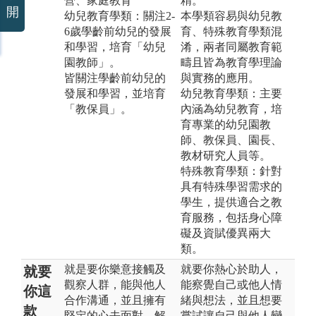
營、家庭教育
精。
開
幼兒教育學類：關注2-
本學類容易與幼兒教
6歲學齡前幼兒的發展
育、特殊教育學類混
和學習，培育「幼兒
淆，兩者同屬教育範
園教師」。
疇且皆為教育學理論
皆關注學齡前幼兒的
與實務的應用。
發展和學習，並培育
幼兒教育學類：主要
「教保員」。
內涵為幼兒教育，培
育專業的幼兒園教
師、教保員、園長、
教材研究人員等。
特殊教育學類：針對
具有特殊學習需求的
學生，提供適合之教
育服務，包括身心障
礙及資賦優異兩大
類。
就是要你樂意接觸及
就要你熱心於助人，
就要
觀察人群，能與他人
能察覺自己或他人情
你這
合作溝通，並且擁有
緒與想法，並且想要
款
堅定的心去面對、解
嘗試讓自己與他人變