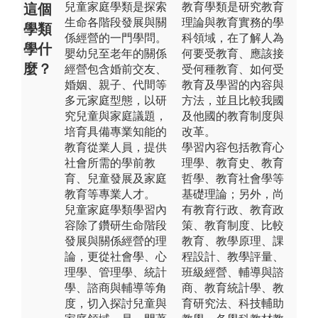
兒童家庭學類是探索
教育學類是研究教育
這個
生命各階段發展與關
理論與教育實務的學
學類
係經營的一門學問。
科領域，在了解人為
學什
嬰幼兒至老年的關係
何要受教育、應該接
麼？
經營包含婚前交友、
受何種教育、如何受
婚姻、親子、代間等
教育及學習的內容與
多元家庭型態，以研
方法，並且比較我國
究兒童與家庭議題，
及他國的教育制度與
培育具備專業知能的
改革。
教育從業人員，提供
學習內容包括教育心
社會所需的學前教
理學、教育史、教育
育、兒童發展及家庭
哲學、教育社會學等
教育等專業人才。
基礎理論；另外，尚
兒童家庭學類學習內
有教育行政、教育政
容除了鑽研生命階段
策、教育制度、比較
發展與關係經營的理
教育、教學原理、課
論，更從社會學、心
程設計、教學評量、
理學、管理學、統計
班級經營、輔導與諮
學、諮商與輔導等角
商、教育統計學、教
度，切入探討兒童與
育研究法、科技輔助