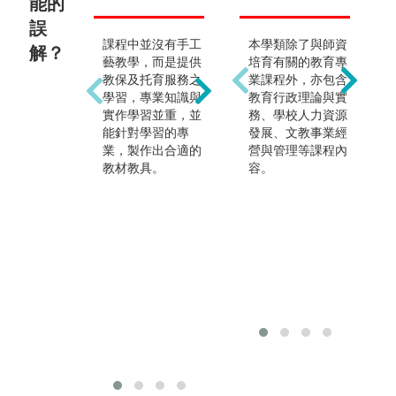
能的
!?
誤
課程中並沒有手工
除了幼兒教育領域
本學類除了與師資
解？
少
藝教學，而是提供
以外，亦能培養家
培育有關的教育專
府
教保及托育服務之
庭及老人教育專業
業課程外，亦包含
保
學習，專業知識與
領域。
教育行政理論與實
務
實作學習並重，並
務、學校人力資源
育
能針對學習的專
發展、文教事業經
加
業，製作出合適的
營與管理等課程內
作
教材教具。
容。
資
服
托
母
前