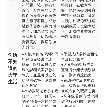
決問題。隨時保有好
得更好。在教育學
奇心、創新思想，透
類，能夠感受到教育
過你的專業及正向態
帶來的成就感、肯定
度去領導家庭，或激
自我，如果你嚮往這
發孩子更多想像力與
樣的感受，也願意助
潛能，如果你希望讓
人，那麼你會非常適
家庭教育、幼教環境
合教育學類。
變得更好，歡迎你加
入我們。
●可以將你所學到不同
●學習成績常採書面報
你所
年齡幼兒發展理論，
告及口頭報告
不知
撰寫、設計成符合發
●大多數的課程需要上
道的
展的課程教案及教材
臺進行分組或個別報
大學
教具，並且可以進入
告，訓練表達能力
幼兒園教學，以實踐
●參訪學校及課堂教
生活
你的教案
學，或教育行政機關
●在幼教現場教學的過
並報告你的觀察心得
程中，會有一群天真
●高年級暑假有機會到
爛漫的孩子當你的跟
教育行政機關，或國
屁蟲，你也會從中觀
外學校實習