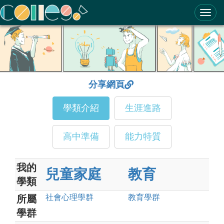
ColleGo! 大學選才與高中育才輔助系統
分享網頁
學類介紹
生涯進路
高中準備
能力特質
我的
兒童家庭
教育
學類
社會心理
學群
教育
學群
所屬
學群