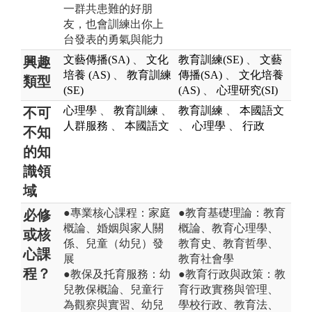
一群共患難的好朋
友，也會訓練出你上
台發表的勇氣與能力
文藝傳播(SA)
、
文化
教育訓練(SE)
、
文藝
興趣
培養 (AS)
、
教育訓練
傳播(SA)
、
文化培養
類型
(SE)
(AS)
、
心理研究(SI)
心理學
、
教育訓練
、
教育訓練
、
本國語文
不可
人群服務
、
本國語文
、
心理學
、
行政
不知
的知
識領
域
●專業核心課程：家庭
●教育基礎理論：教育
必修
概論、婚姻與家人關
概論、教育心理學、
或核
係、兒童（幼兒）發
教育史、教育哲學、
心課
展
教育社會學
程？
●教保及托育服務：幼
●教育行政與政策：教
兒教保概論、兒童行
育行政實務與管理、
為觀察與實習、幼兒
學校行政、教育法、