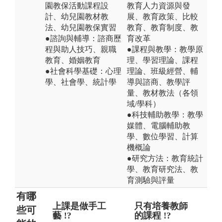
園教保活動課程設
教育人力資源與發
計、幼兒園教材教
展、教育政策、比較
法、幼兒園教保實習
教育、教育制度、教
●諮詢與輔導：諮商歷
育改革
程與助人技巧、親職
●課程與教學：教學原
教育、婚姻教育
理、學習理論、課程
●社會科學基礎：心理
理論、班級經營、輔
學、社會學、統計學
導與諮商、教學評
量、教材教法（各領
域/學科）
●科技輔助教學：教學
媒體、電腦輔助教
學、數位學習、計算
機概論
●研究方法：教育統計
學、教育研究法、教
育測驗與評量
有哪
上課是做手工
培育教保員的
只有培養教師
嬰
就
些可
藝 !?
學類 !?
的課程 !?
業
行