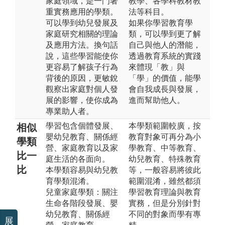
家庭領域，是一門著
教學、各學科教材教
重實務應用的學類。
法等科目。
可以學到幼兒發展及
如果你學習教育學
家庭研究相關的理論
類，可以學到更了解
及應用方法。換句話
自己與他人的潛能，
說，這些學習能使你
透過教育系統的實踐
更容易了解孩子行為
來體現「教」與
背後的原因，更敏銳
「學」的價值，能學
觀察出家庭對個人發
會自我成長與發展，
展的影響，使你成為
進而幫助他人。
專業助人者。
學習包含個體發展、
本學類範圍較廣，按
相似
嬰幼兒教育、關係經
教育對象可再分為小
學類
營、家庭教育以及家
學教育、中等教育、
比一
庭生活的各面向。
幼兒教育、特殊教育
比
本學類容易與幼兒教
等，一般容易將彼此
育學類混淆。
範圍混淆，雖然都須
兒童家庭學類：關注
學習教育理論與教育
生命各階段發展、嬰
實務，但是分別針對
幼兒教育、關係經
不同的對象而學有專
展