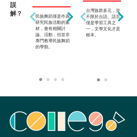
誤
其實也著重實務與
台灣族群多元，並
生
解？
民族舞蹈僅是作為
理論的結合，培養
不限於台語。語言
凡
研究民族活動的素
具備民族文化內涵
僅是學習工具之
學
材，會有相關討
的行政管理人才，
一，文學文化才是
學
論、活動，但並非
在經濟開發與發展
根本。
告
專門教導民族舞蹈
組織擔任研究人
博
的學類。
員，從事使用者經
皆
驗取向的設計工
處
作，跨文化溝通能
力的培養等等。