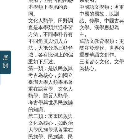
混淆，但有可能困惑
類混淆。
本學類下學系的異
中國語文學類：著重
同。
中國的國故，以訓
文化人類學、田野調
詁、修辭、中國古典
查是本學類共通學習
文學、漢學思想為
方法，不同學科各有
主。
不同角度與切入方
華語文教育學類：更
法，大抵分為三類領
關注於現代、世界的
域，各有比例上的偏
重要華語文創作。
展
重如下所述。
三者皆以文化、文學
開
第一類：是以民族與
為核心。
考古為核心，如國立
臺灣大學人類學系著
重在語言學、文化人
類學、體質人類學、
考古學與世界民族誌
的知識。
第二類：著重民族與
文化為核心，如政治
大學民族學系著重在
民族學、民族誌、民