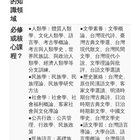
的知
識領
域
●人類學：體質人類
●文學素養：文學概
必修
學、文化人類學、語
論、台灣現代詩、臺
或核
言學、考古學概論、
灣古典文學選、台灣
心課
考古與人類學史，世
現代散文、台灣民間
程？
界民族誌、與政治人
文學、台灣現代小
類學、經濟人類學等
說、文學理論與批
分支訓練。
評、台語文學選讀
●民族學：民族學、民
●歷史脈絡：台灣史、
族理論、民族學研究
原住民漢語文學、客
方法
家文學選讀、明清時
●社會學：社會學、社
期台灣古典詩、日治
會福利概論、客家社
時期古典文學、日治
會與文化導論
時期新文學、中國文
●公共行政：公共管
學史、台灣文學史
理、行政學、民族政
●語文學習：台灣語言
策
導論、大學台語、語
●民族語言：基礎族
言學概論、台灣母語