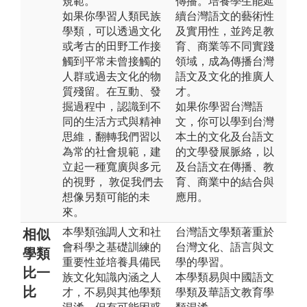
規範。
傳播。培養學生能延
如果你學習人類民族
續台灣語文的藝術性
學類，可以透過文化
及實用性，並跨足教
或考古的田野工作接
育、商業等不同實踐
觸到平常未曾接觸的
領域，成為傳播台灣
人群或過去文化的物
語文及文化的推廣人
質殘留。在互動、發
才。
掘過程中，認識到不
如果你學習台灣語
同的生活方式與精神
文，你可以學到台灣
思維，翻轉我們習以
本土的文化及台語文
為常的社會規範，建
的文學發展脈絡，以
立起一種寬廣與多元
及台語文在傳播、教
的視野， 敦促我們去
育、商業中的結合與
想像另類可能的未
應用。
來。
本學類強調人文和社
台灣語文學類著重於
相似
會科學之基礎訓練的
台灣文化、語言與文
學類
重要性並培養具備民
學的學習。
比一
族文化知識內涵之人
本學類易與中國語文
比
才，不易與其他學類
學類及華語文教育學