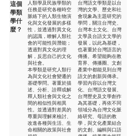
人類學及民族學類的
台灣語文學類是以台
這個
任務是研究各種時空
灣的文學、歷史和社
學類
脈絡下的人類生物演
會現象為主題研究的
學什
化與文化發展的多樣
學問，關注台灣史、
麼？
性，並透過對異文化
台灣本土文化、台灣
的認識，瞭解人類社
文學及台語文文學的
會的可能性與潛能；
發展，以此為基礎，
透過對異文化的理
也著重於台灣語言的
解，反思自己的文化
傳播。希望能夠在教
與社會。
育界、傳播圈、文創
本學類是研究人類行
產業中都能見到台灣
為與文化社會變遷的
語文的創新與傳承。
基礎學問。著重於描
學習內容以台灣文
述、分析、詮釋或解
化、台灣語文發展、
釋人類社會與文化之
台灣歷史及文學創作
間的相似性與相異
為其基礎，再依不同
性。並透過對差異的
領域分為台灣文化脈
尊重與理解來檢討、
絡研究、母語的教
改進各種與生活、生
學，與文化產業結合
命相關的政策與社會
的文創、編輯與口語