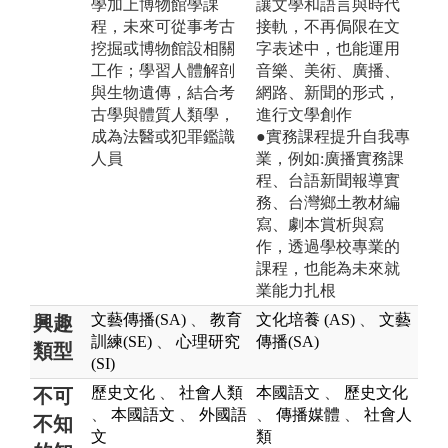
學加上博物館學課
讓文學和語言與時代
程，未來可從事考古
接軌，不再侷限在文
挖掘或博物館設相關
字表述中，也能運用
工作；學習人體解剖
音樂、美術、廣播、
與生物遺傳，結合考
網路、新聞的形式，
古學與體質人類學，
進行文學創作
成為法醫或犯罪鑑識
●實務課程提升自我專
人員
業，例如:廣播實務課
程、台語新聞報導實
務、台灣鄉土教材編
寫、劇本賞析與寫
作，透過學校專業的
課程，也能為未來就
業能力扎根
文藝傳播(SA)
、
教育
文化培養 (AS)
、
文藝
興趣
訓練(SE)
、
心理研究
傳播(SA)
類型
(SI)
歷史文化
、
社會人類
本國語文
、
歷史文化
不可
、
本國語文
、
外國語
、
傳播媒體
、
社會人
不知
文
類