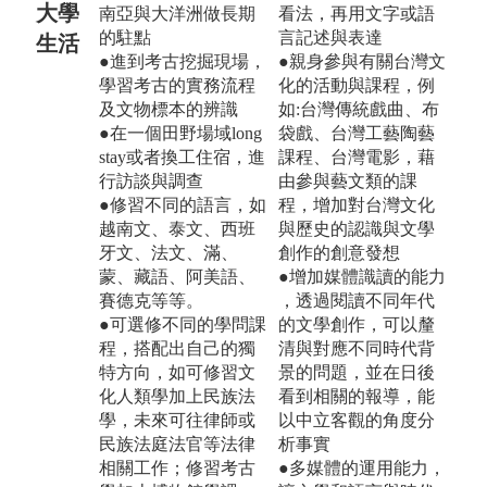
大學
南亞與大洋洲做長期
看法，再用文字或語
的駐點
言記述與表達
生活
●進到考古挖掘現場，
●親身參與有關台灣文
學習考古的實務流程
化的活動與課程，例
及文物標本的辨識
如:台灣傳統戲曲、布
●在一個田野場域long
袋戲、台灣工藝陶藝
stay或者換工住宿，進
課程、台灣電影，藉
行訪談與調查
由參與藝文類的課
●修習不同的語言，如
程，增加對台灣文化
越南文、泰文、西班
與歷史的認識與文學
牙文、法文、滿、
創作的創意發想
蒙、藏語、阿美語、
●增加媒體識讀的能力
賽德克等等。
，透過閱讀不同年代
●可選修不同的學問課
的文學創作，可以釐
程，搭配出自己的獨
清與對應不同時代背
特方向，如可修習文
景的問題，並在日後
化人類學加上民族法
看到相關的報導，能
學，未來可往律師或
以中立客觀的角度分
民族法庭法官等法律
析事實
相關工作；修習考古
●多媒體的運用能力，