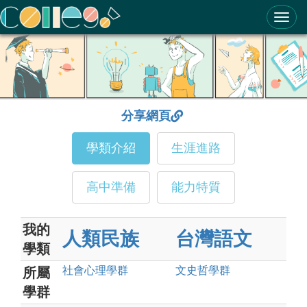
ColleGo! 大學選才與高中育才輔助系統
分享網頁
學類介紹
生涯進路
高中準備
能力特質
我的
人類民族
台灣語文
學類
社會心理
學群
文史哲
學群
所屬
學群