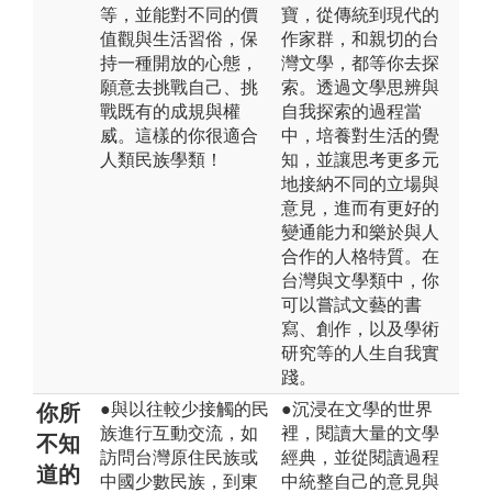
等，並能對不同的價
寶，從傳統到現代的
值觀與生活習俗，保
作家群，和親切的台
持一種開放的心態，
灣文學，都等你去探
願意去挑戰自己、挑
索。透過文學思辨與
戰既有的成規與權
自我探索的過程當
威。這樣的你很適合
中，培養對生活的覺
人類民族學類！
知，並讓思考更多元
地接納不同的立場與
意見，進而有更好的
變通能力和樂於與人
合作的人格特質。在
台灣與文學類中，你
可以嘗試文藝的書
寫、創作，以及學術
研究等的人生自我實
踐。
●與以往較少接觸的民
●沉浸在文學的世界
你所
族進行互動交流，如
裡，閱讀大量的文學
不知
訪問台灣原住民族或
經典，並從閱讀過程
道的
中國少數民族，到東
中統整自己的意見與