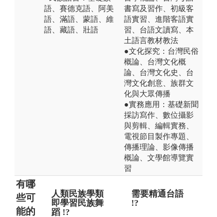
語、賽德克語、阿美
書寫及習作、初級客
語、滿語、蒙語、維
語實習、進階客語實
語、藏語、壯語
習、台語文讀寫、本
土語言教材教法
●文化探究：台灣民俗
概論、台灣文化概
論、台灣文化史、台
灣文化創意、族群文
化與大眾傳播
●實務應用：基礎新聞
採訪寫作、數位攝影
與剪輯、編輯實務、
電視節目製作專題、
傳播理論、影像傳播
概論、文學館導覽實
習
有哪
人類民族學類
只重視學術研
需要精通台語
只
出
些可
即學習民族舞
究 !?
!?
!?
能的
蹈 !?