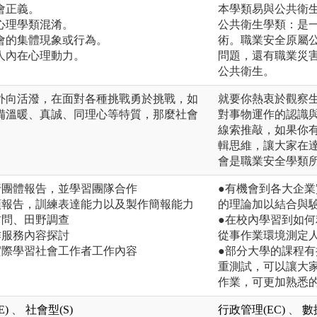
會正義。
本學類易與公共衛
心理學類混淆。
公共衛生學類：是
會的集體現象或行為。
術。職業安全原屬
人內在心理動力。
問題，還有職業災
公共衛生。
外向活潑，在面對各種挑戰勇於挑戰，如
就要你熱衷於觀察
備溫暖、真誠、同理心等特質，那麼社會
對事物運作的認識
線索推敲，如果你
輯思維，讓大家在
會是職業安全學類
行團體報告，並學習團隊合作
●有機會到各大企
頭報告，訓練表達能力以及製作簡報能力
的理論加以結合與
訪問、田野調查
●在校內學習到如何
作服務內容探討
從事作業環境測定
實際學習社會工作者工作內容
●部分大學的課程
重測試，可以讓大
作業，可更加熟悉
E)
、
社會型(S)
行政管理(EC)
、
數