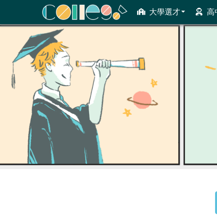
大學選才
高
ColleGo! 大學選才與高中育才輔助系統