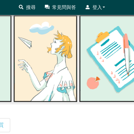
搜尋
常見問與答
登入
質