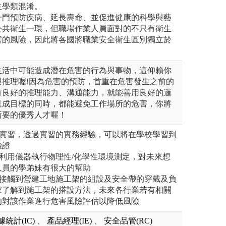
生學類混淆。
一門預防疾病、延長壽命、並促進健康的科學與藝
公共衛生一環，但職場作業人員面對的不只有衛生
害的風險，因此將各國將職業安全衛生區別獨立於
生活中可能造成潛在危害的行為與事物，這仰賴你
與推理喔!因為危害的預防，首重在危害發生之前的
有良好的推理能力、溝通能力，就能善用良好的邏
達成目標的同時，都能避免工作場所的危害，你將
所要的優秀人才喔！
業實習，透過實習的實務經驗，可以將在學校學習到
驗證
利用儀器執行物理性/化學性環境測定，對未來想
人員的學弟妹有很大的幫助
有接觸到營建工地施工架的組設及安全帶的穿戴及負
家了解到施工架的搭設方法，未來各行業若有相關
的對該作業進行危害風險評估以降低風險
據統計(IC)
、
產品經理(IE)
、
安全品管(RC)