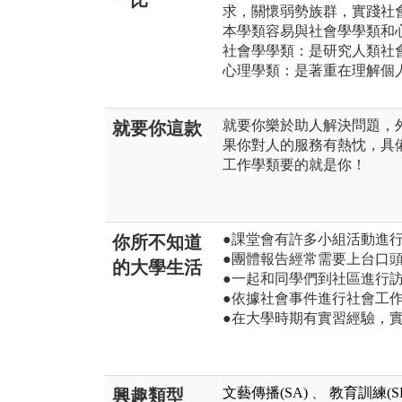
一比
求，關懷弱勢族群，實踐社
本學類容易與社會學學類和
社會學學類：是研究人類社
心理學類：是著重在理解個
就要你樂於助人解決問題，
就要你這款
果你對人的服務有熱忱，具
工作學類要的就是你！
●課堂會有許多小組活動進
你所不知道
●團體報告經常需要上台口
的大學生活
●一起和同學們到社區進行
●依據社會事件進行社會工
●在大學時期有實習經驗，
文藝傳播(SA)
、
教育訓練(S
興趣類型