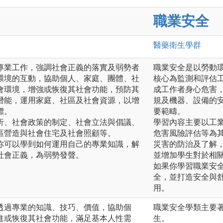
職業安全
醫藥衛生
學群
專業工作，強調社會正義的落實及弱勢者
職業安全是以勞動
環境的互動，協助個人、家庭、團體、社
核心為監測和評估
會環境，增強或恢復其社會功能，預防其
成工作者身心危害
潛能，運用家庭、社區及社會資源，以增
規及機器、設備的
標。
要範疇。
析、社會政策的制定、社會立法與倡議、
學習內容主要以工
區營造與社會住宅及社會照顧等。
危害風險評估等為
你可以學到如何運用自己的專業知識，解
災害的防治及了解
社會正義，為弱勢發聲。
並增加學生對於相
如果你學習職業安
全，並打造安全與
用。
透過專業的知識、技巧、價值，協助個
職業安全學類主要
進或恢復其社會功能，滿足基本人性需
生。