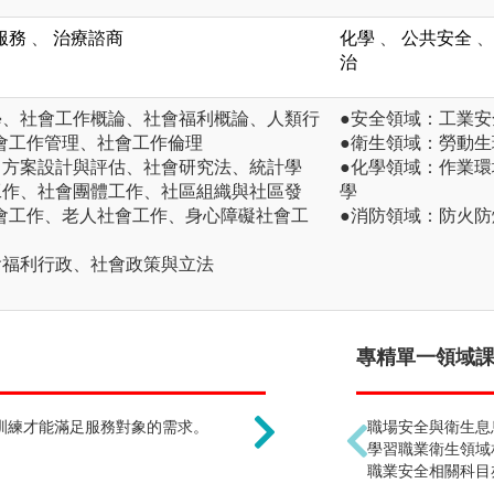
服務
、
治療諮商
化學
、
公共安全
、
治
學、社會工作概論、社會福利概論、人類行
●安全領域：工業
會工作管理、社會工作倫理
●衛生領域：勞動
：方案設計與評估、社會研究法、統計學
●化學領域：作業
工作、社會團體工作、社區組織與社區發
學
會工作、老人社會工作、身心障礙社會工
●消防領域：防火
會福利行政、社會政策與立法
社工就是慈善服務 !?
專精單一領域課程
訓練才能滿足服務對象的需求。
如何整合社會資源，激勵
職場安全與衛生息
學習職業衛生領域
職業安全相關科目