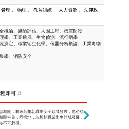
管理
、
物理
、
教育訓練
、
人力資源
、
法律政
安全概論、風險評估、人因工程、機電防護
生理學、工業通風、生物偵測、流行病學
環境測定、職業衛生化學、儀器分析概論、工業毒物
防爆學、消防安全
即可 !?
只須懂理論即可 !?
僅能擔任職業安
個案、團體的能力更為重要。
息相關，將來若想朝職業安全領域發展，也必須
也要社會參與實踐，理論
除了進入企業擔
相關科目；同樣地，若想朝職業衛生領域發展，
動檢查員，或是
亦不可忽視。
全衛生顧問公司
作。