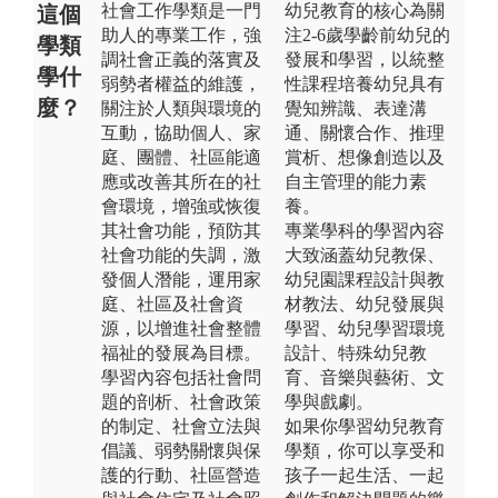
社會工作學類是一門
幼兒教育的核心為關
這個
助人的專業工作，強
注2-6歲學齡前幼兒的
學類
調社會正義的落實及
發展和學習，以統整
學什
弱勢者權益的維護，
性課程培養幼兒具有
麼？
關注於人類與環境的
覺知辨識、表達溝
互動，協助個人、家
通、關懷合作、推理
庭、團體、社區能適
賞析、想像創造以及
應或改善其所在的社
自主管理的能力素
會環境，增強或恢復
養。
其社會功能，預防其
專業學科的學習內容
社會功能的失調，激
大致涵蓋幼兒教保、
發個人潛能，運用家
幼兒園課程設計與教
庭、社區及社會資
材教法、幼兒發展與
源，以增進社會整體
學習、幼兒學習環境
福祉的發展為目標。
設計、特殊幼兒教
學習內容包括社會問
育、音樂與藝術、文
題的剖析、社會政策
學與戲劇。
的制定、社會立法與
如果你學習幼兒教育
倡議、弱勢關懷與保
學類，你可以享受和
護的行動、社區營造
孩子一起生活、一起