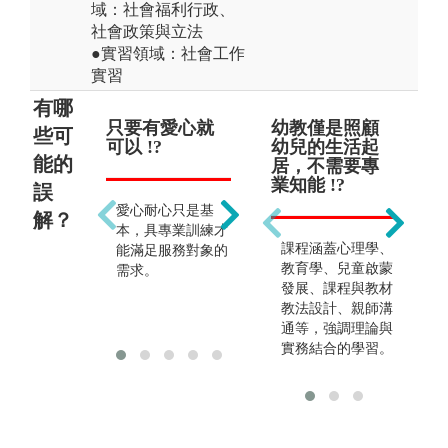
域：社會福利行政、
社會政策與立法
●實習領域：社會工作
實習
有哪
只要有愛心就
社工就是慈善
幼教僅是照顧
只
只
些可
可以 !?
服務 !?
幼兒的生活起
可 !
師 
能的
居，不需要專
業知能 !?
誤
愛心耐心只是基
如何整合社會資
也
解？
本，具專業訓練才
源，激勵個案、團
踐
課程涵蓋心理學、
能滿足服務對象的
體的能力更為重
重
教育學、兒童啟蒙
需求。
要。
反
發展、課程與教材
教法設計、親師溝
通等，強調理論與
實務結合的學習。