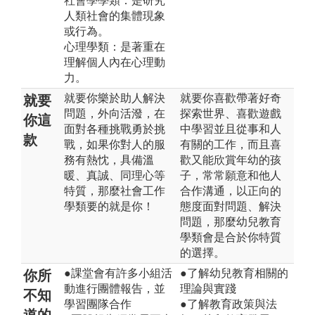
社會學學類：是研究
人類社會的集體現象
或行為。
心理學類：是著重在
理解個人內在心理動
力。
就要你樂於助人解決
就要你喜歡帶著好奇
就要
問題，外向活潑，在
探索世界、喜歡遊戲
你這
面對各種挑戰勇於挑
中學習並且從事和人
款
戰，如果你對人的服
有關的工作，而且喜
務有熱忱，具備溫
歡又能欣賞年幼的孩
暖、真誠、同理心等
子，常常願意和他人
特質，那麼社會工作
合作溝通，以正向的
學類要的就是你！
態度面對問題、解決
問題，那麼幼兒教育
學類會是合於你特質
的選擇。
●課堂會有許多小組活
●了解幼兒教育相關的
你所
動進行團體報告，並
理論與實踐
不知
學習團隊合作
●了解教育政策與法
道的