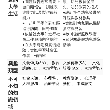
●團體報告經常需要上
規、幼兒教育發展
大學
台口頭報告，訓練表
史、幼兒教育的模式
達能力以及製作簡報
●設計符合幼兒發展的
生活
能力
課程與教材教具
●一起和同學們到社區
●實際到幼兒園或機構
進行訪問、田野調查
參訪與見習
●依據社會事件進行社
●參與偏鄉服務學習
會工作服務內容探討
●參與寒暑假幼兒營隊
●在大學時期有實習經
活動
驗，實際學習社會工
作者工作內容
文藝傳播(SA)
、
教育
文藝傳播(SA)
、
文化
興趣
訓練(SE)
、
社會型(S)
培養 (AS)
、
社會型(S)
類型
社會人類
、
心理學
、
教育訓練
、
心理學
、
不可
人群服務
、
治療諮商
藝術
、
本國語文
不知
的知
識領
域