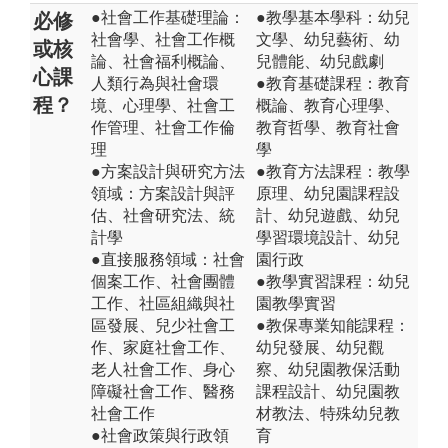
●社會工作基礎理論：
●教學基本學科：幼兒
必修
社會學、社會工作概
文學、幼兒藝術、幼
或核
論、社會福利概論、
兒體能、幼兒戲劇
心課
人類行為與社會環
●教育基礎課程：教育
程？
境、心理學、社會工
概論、教育心理學、
作管理、社會工作倫
教育哲學、教育社會
理
學
●方案設計與研究方法
●教育方法課程：教學
領域：方案設計與評
原理、幼兒園課程設
估、社會研究法、統
計、幼兒遊戲、幼兒
計學
學習環境設計、幼兒
●直接服務領域：社會
園行政
個案工作、社會團體
●教學實習課程：幼兒
工作、社區組織與社
園教學實習
區發展、兒少社會工
●教保專業知能課程：
作、家庭社會工作、
幼兒發展、幼兒觀
老人社會工作、身心
察、幼兒園教保活動
障礙社會工作、醫務
課程設計、幼兒園教
社會工作
材教法、特殊幼兒教
●社會政策與行政領
育