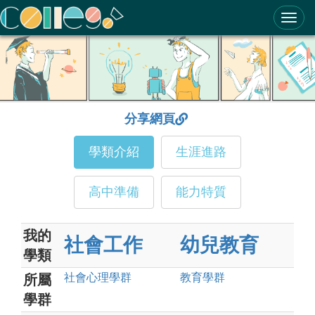
ColleGo! 大學選才與高中育才輔助系統
分享網頁
學類介紹
生涯進路
高中準備
能力特質
我的
社會工作
幼兒教育
學類
社會心理
學群
教育
學群
所屬
學群