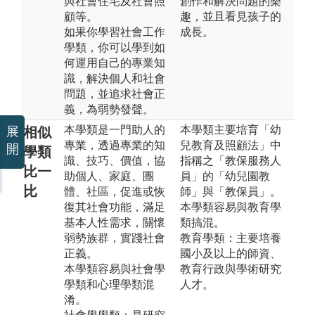
與社會住宅及社會照
創作和解決問題的樂
顧等。
趣，並且看見孩子的
如果你學習社會工作
成長。
學類，你可以學到如
何運用自己的專業知
識，解決個人和社會
問題，並追求社會正
義，為弱勢發聲。
本學類是一門助人的
本學類主要培育「幼
相似
展
專業，透過專業的知
兒教育及照顧法」中
開
學類
識、技巧、價值，協
指稱之「教保服務人
比一
助個人、家庭、團
員」的「幼兒園教
比
體、社區，促進或恢
師」與「教保員」。
復其社會功能，滿足
本學類容易與教育學
基本人性需求，關懷
類搞混。
弱勢族群，實踐社會
教育學類：主要培養
正義。
國小及以上的師資、
本學類容易與社會學
教育行政與學術研究
學類和心理學類混
人才。
淆。