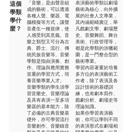
「音樂」是由聲音組
表演藝術學類以劇場
這個
成的藝術，可以透過
藝術為核心，向外擴
學類
各種人聲、樂器、電
展的社會人文專業，
學什
腦模擬等方式，讓聲
其內涵範疇廣泛，舉
麼？
音產生一種規律，使
凡戲劇文學、劇場歷
人感受到其意義。音
史、音樂舞蹈、舞台
樂之類型又可分為古
美術、行政管理等，
典、爵士、流行、傳
都是此學類的涉獵範
統民族音樂等。音樂
圍，是一門整合型的
學類是指由演奏、創
藝術專業。
作、理論與應用實務
學習內容著重於培養
並重的學習方式，培
多方位的表演藝術工
養音樂專業人才。
作者，除了表演及各
音樂學類的學生須學
設計技術的基礎訓
習音樂史、音樂理論
練，也有劇本寫作、
及具有表演一至多項
戲劇分析、劇場史等
樂器的基本能力，除
理論知識。
了必備的古典音樂基
如果你學習表演藝
礎外，亦可學習流行
術，你可以學到不同
音樂創作、音樂錄音
的表演形式在劇場相