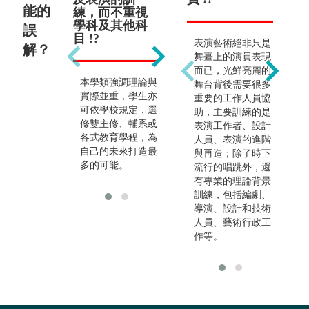
能的
練，而不重視
!?
學科及其他科
誤
目 !?
本學類生涯發展多
表演藝術絕非只是
解？
元，除了可以當音
舞臺上的演員表現
樂教師外，亦可跨
而已，光鮮亮麗的
本學類強調理論與
足藝文產業、流行
舞台背後需要很多
實際並重，學生亦
音樂產業等。
重要的工作人員協
可依學校規定，選
助，主要訓練的是
修雙主修、輔系或
表演工作者、設計
各式教育學程，為
人員、表演的進階
自己的未來打造最
與再造；除了時下
多的可能。
流行的唱跳外，還
有專業的理論背景
訓練，包括編劇、
導演、設計和技術
人員、藝術行政工
作等。