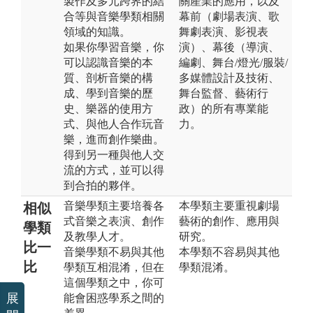
製作及多元跨界的結
關產業的應用，以及
合等與音樂學類相關
幕前（劇場表演、歌
領域的知識。
舞劇表演、影視表
如果你學習音樂，你
演）、幕後（導演、
可以認識音樂的本
編劇、舞台/燈光/服裝/
質、剖析音樂的構
多媒體設計及技術、
成、學到音樂的歷
舞台監督、藝術行
史、樂器的使用方
政）的所有專業能
式、與他人合作玩音
力。
樂，進而創作樂曲。
得到另一種與他人交
流的方式，並可以得
到合拍的夥伴。
音樂學類主要培養各
本學類主要重視劇場
相似
式音樂之表演、創作
藝術的創作、應用與
學類
及教學人才。
研究。
比一
音樂學類不易與其他
本學類不容易與其他
比
學類互相混淆，但在
學類混淆。
這個學類之中，你可
展
能會困惑學系之間的