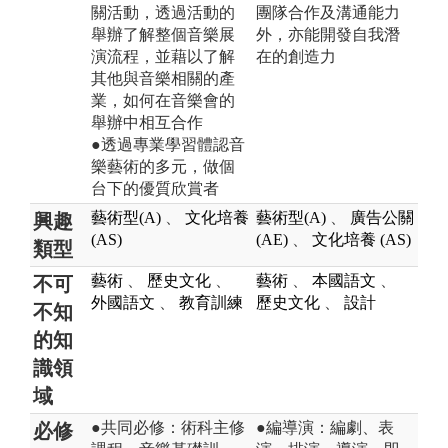
關活動，透過活動的
團隊合作及溝通能力
舉辦了解整個音樂展
外，亦能開發自我潛
演流程，並藉以了解
在的創造力
其他與音樂相關的產
業，如何在音樂會的
舉辦中相互合作
●透過專業學習體認音
樂藝術的多元，做個
台下的優質欣賞者
藝術型(A)
、
文化培養
藝術型(A)
、
廣告公關
興趣
(AS)
(AE)
、
文化培養 (AS)
類型
藝術
、
歷史文化
、
藝術
、
本國語文
、
不可
外國語文
、
教育訓練
歷史文化
、
設計
不知
的知
識領
域
●共同必修：術科主修
●編導演：編劇、表
必修