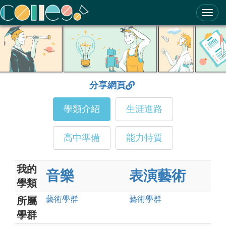
ColleGo! 大學選才與高中育才輔助系統
分享網頁
學類介紹
生涯進路
高中準備
能力特質
我的
音樂
表演藝術
學類
藝術
學群
藝術
學群
所屬
學群