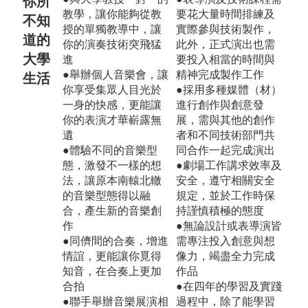
你所
教學，讓你能夠從教
要花大量時間排練及
不知
授的單獨教導中，讓
實際參與技術製作，
道的
你的演奏技術突飛猛
此外，正式演出也需
大學
進
要投入相當的時間與
●舉辦個人音樂會，讓
精神完成製作工作
生活
你享受集眾人目光於
●採用多種媒體（材）
一身的快感，更能讓
進行創作與創意發
你的表演才華嶄露無
展，需與其他的創作
遺
者和不同技術部門共
●體驗不同的音樂型
同合作一起完成演出
態，激發不一樣的想
●劇場工作講求效率及
法，讓原本南轅北轍
安全，遵守相關安全
的音樂型態得以融
規定，並於工作時保
合，產生新的音樂創
持謹慎積極的態度
作
●無論設計或表導演皆
●同儕間的合奏，增進
需專注投入創意與想
情誼，更能讓你覓得
像力，竭盡全力完成
知音，在合奏上更加
作品
合拍
●在四年的學習及實踐
●聯手舉辦音樂展演相
過程中，除了能學習