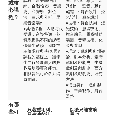
課程、音樂基礎訓
演、排演、導演、即
或核
練、合唱/合奏、音樂
興創作、聲音、動作
心課
史、和聲學、對位
●設計：舞台設計、燈
程？
法、曲式與分析、畢
光設計、服裝設計
業音樂製作
●技術：舞台技術、燈
●其他課程：因應時代
光技術、服裝技術、
變遷，音樂學類下各
舞台繪景、電腦輔助
科系提供不同的課程
製圖、音響技術、化
供學生選修，期能在
妝與造型
主修課程與基礎理論
●理論：戲劇與劇場導
課程的基礎上，讓學
論、劇本分析、臺灣
生自行發展個人的興
戲劇及戲劇史、中國
趣及培養專業能力。
戲劇及戲劇史、西方
相關資訊可於各系網
戲劇及戲劇史、研究
頁瀏覽。
方法
●演出製作：戲劇製
作、畢業製作、舞台
監督
有哪
只著重術科、
畢業後只能當
以後只能當演
畢
些可
及表演的訓
演奏家 !?
員 !?
藝