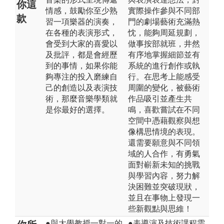
你這
情感，鼓勵你至少熟
實際操作參與不同部
款
習一項樂器的演奏，
門的劇場藝術充滿熱
在各種的表演形式，
忱，能夠周延規劃，
會受到大家的喜愛以
做事按部就班，井然
及批評，都是會經歷
有序地掌握細節並有
到的事情，如果你能
系統的進行創作或執
夠專注的投入磨練自
行。在思考上能感受
己的創造以及表演技
周圍的變化，被藝術
術，那麼音樂學類就
作品吸引並產生共
是你最好的選擇。
鳴，喜歡嘗試在不同
空間中憑藉觀察與想
像構思情境的表現。
還需要願意與不同領
域的人合作，有勇氣
面對嶄新未知的挑戰
與學習內容，努力解
決困難並突破現狀，
並且在事物上發現一
些新觀點與思維！
●與大學教授一對一的
●表導演及技術課程需