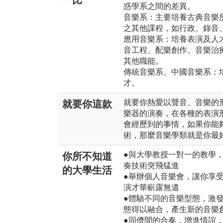
一比
惑學系之間的差異。
音樂系：主要培養古典音樂
之其他課程，如行政、錄音
應用音樂系：培養表演及人
音工程、配樂創作、音樂治
其他職能。
傳統音樂系、中國音樂系：
才。
就要你熱愛以聲音、音樂的
就要你這款
樂器的演奏，在各種的表演
會經歷到的事情，如果你能
術，那麼音樂學類就是你最
●與大學教授一對一的教學
你所不知道
奏技術突飛猛進
的大學生活
●舉辦個人音樂會，讓你享
演才華嶄露無遺
●體驗不同的音樂型態，激
態得以融合，產生新的音樂
●同儕間的合奏，增進情誼