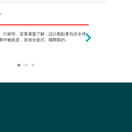
?
?
只能從事服裝產
了可以當音樂教師外，亦可跨足藝文產
、行銷等，皆要通盤了解，設計觀點要包含全球
除了服裝時尚產
事件敏銳度，是很全面式、國際觀的。
關界、學術界、