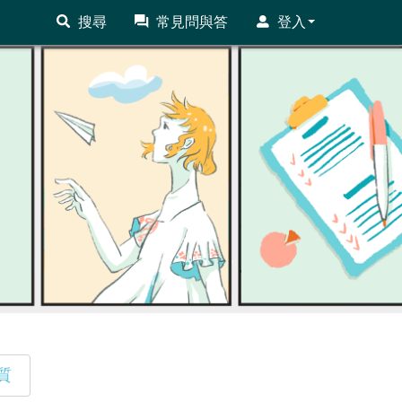
搜尋
常見問與答
登入
質