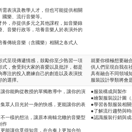
所需表演及教學人才，但也可能提供相關
、國樂、流行音樂等。
才外，亦提供多元之其他課程，如音樂錄
療、音樂行政等，培養音樂人於表演外的
培養傳統音樂（含國樂）相關之各式人
形式呈現傳遞情感，鼓勵你至少熟習一項
就要你積極想要融
形式，會受到大家的喜愛以及批評，都是
供人們呈現自我在
夠專注的投入磨練自己的創造以及表演技
具有融合不同領域
好的選擇。
服裝設計學類將會
，讓你能夠從教授的單獨教導中，讓你的演
●服裝構成與製作
●繪製服裝設計圖
受集眾人目光於一身的快感，更能讓你的表
●學習各類服裝相
●了解流行趨勢與
發不一樣的想法，讓原本南轅北轍的音樂型
●認識服裝行銷與成
創作
，更能讓你覓得知音，在合奏上更加合拍