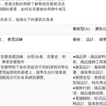
動，透過活動的舉辦了解整個音樂展演流
相關的產業，如何在音樂會的舉辦中相互
術的多元，做個台下的優質欣賞者
藝術型(A)
、
廣告公
文
、
教育訓練
藝術
、
設計
、
銷
、音樂基礎訓練、合唱/合奏、音樂史、和
●織品學：織品材
、畢業音樂製作
析、織品服飾工商
，音樂學類下各科系提供不同的課程供學生
●服裝設計：服裝
礎理論課程的基礎上，讓學生自行發展個
畫、服裝整合設計
相關資訊可於各系網頁瀏覽。
●整體造型：整體
彩妝設計、時尚秀
●服飾行銷：織品
理、織品服飾採購
●電腦輔助：程式
輯設計、版面創意設