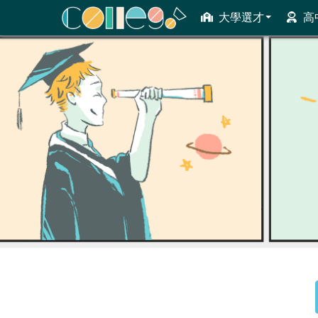
大學選才
高
ColleGo! 大學選才與高中育才輔助系統