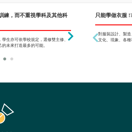
訓練，而不重視學科及其他科
畢業後只能當演奏家 !
只能學做衣服 !
本學類生涯發展多元，除
對服裝設計、製造
，學生亦可依學校規定，選修雙主修、
業、流行音樂產業等。
文化、現象、各種
己的未來打造最多的可能。