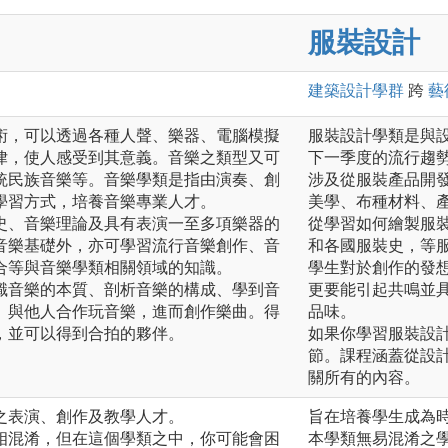
服裝設計
建築設計
學群
跨
藝
術，可以透過各種人聲、樂器、電腦模擬
服裝設計學類是與
律，使人感受到其意義。音樂之類型又可
下一季度的流行趨
統民族音樂等。音樂學類是指由演奏、創
涉及從服裝產品開
學習方式，培養音樂專業人才。
美學、布種材料、
史、音樂理論及具有表演一至多項樂器的
從學習如何繪製服
音樂基礎外，亦可學習流行音樂創作、音
和各國服裝史，等
合等與音樂學類相關領域的知識。
學生對於創作的發
識音樂的本質、剖析音樂的構成、學到音
更要能引起共鳴並
、與他人合作玩音樂，進而創作樂曲。得
品味。
，並可以得到合拍的夥伴。
如果你學習服裝設
節。課程涵蓋從設
關所有的內容。
之表演、創作及教學人才。
旨在培養學生成為
相混淆，但在這個學類之中，你可能會困
本學類無易混淆之