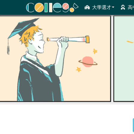
大學選才
高
ColleGo! 大學選才與高中育才輔助系統