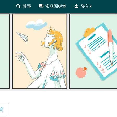
搜尋
常見問與答
登入
質