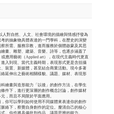
ts）是以人對自然、人文、社會環境的描繪與情感抒發為
思考的抽象物具體表達的一門學科，在歷史的演變
觀察所需、服務宗教，進而服務於個體啟蒙及其思
由繪畫、雕塑、建築、音樂、詩等，也逐步涵蓋了
k）或應用藝術（Applied art），在現代主義時代更直
。進入到現、當代主義時期，表現形式更是含括攝
念、裝置、新媒體，甚至結合商業活動。現今多著
脈絡延伸出之藝術相關樣貌、議題、媒材、表現形
術科繪畫與造形能力「以後」的創作方法，在學生
的條件下，進行更深層的創作概念討論，創作媒材
多元，而且不局限於平面應用。
類，你可以學到如何使用不同媒體來表達你的創作
展脈絡下，察覺自身創作的定位。釐清自己的核心
形式。你也將具備批判作品、議題思辨的能力。