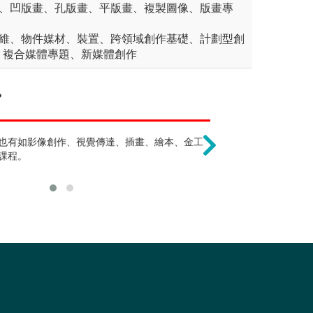
畫、凹版畫、孔版畫、平版畫、複製圖像、版畫專
思維、物件媒材、裝置、跨領域創作基礎、計劃型創
、複合媒體專題、新媒體創作
?
熬夜熬不完 !?
就業不易 !?
例如：廣告設計、平面設計、包裝設計、
也有如影像創作、視覺傳達、插畫、繪本、金工
時間管理也是設計師的訓
出路相當多元，
計、多媒體設計、網頁設計、設計管理、
課程。
停損點、安排優先順序等
編輯、教師、藝
動介面設計等。