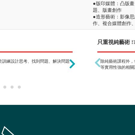
●版印媒體：凸版
題、版畫創作
●造形藝術：影像
作、複合媒體創作
就業出路窄 !?
只重視純藝術 !
於訓練設計思考、找到問題、解決問題
能勝任的工作非常廣泛，
除純藝術課程外，
攝影、插畫設計、產品設
等實用性強的相關
展示設計、文創設計及互