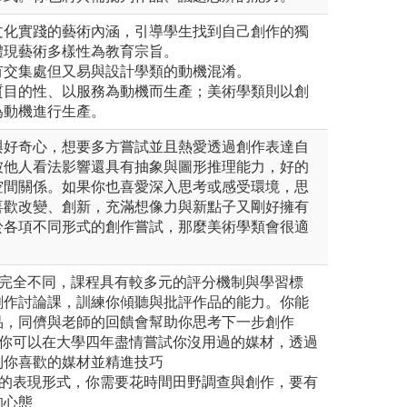
文化實踐的藝術內涵，引導學生找到自己創作的獨
體現藝術多樣性為教育宗旨。
有交集處但又易與設計學類的動機混淆。
質目的性、以服務為動機而生產；美術學類則以創
為動機進行生產。
與好奇心，想要多方嘗試並且熱愛透過創作表達自
被他人看法影響還具有抽象與圖形推理能力，好的
空間關係。如果你也喜愛深入思考或感受環境，思
喜歡改變、創新，充滿想像力與新點子又剛好擁有
於各項不同形式的創作嘗試，那麼美術學類會很適
輯完全不同，課程具有較多元的評分機制與學習標
創作討論課，訓練你傾聽與批評作品的能力。你能
品，同儕與老師的回饋會幫助你思考下一步創作
，你可以在大學四年盡情嘗試你沒用過的媒材，透過
到你喜歡的媒材並精進技巧
品的表現形式，你需要花時間田野調查與創作，要有
的心態