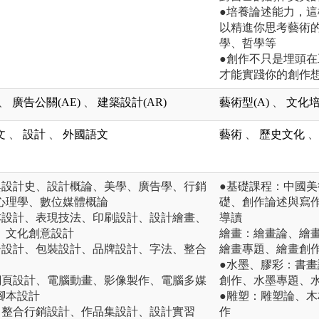
●培養論述能力，
以精進你思考藝術
學、哲學等
●創作不只是埋頭
才能實踐你的創作
、
廣告公關(AE)
、
建築設計(AR)
藝術型(A)
、
文化培養
文
、
設計
、
外國語文
藝術
、
歷史文化
、
與設計史、設計概論、美學、廣告學、行銷
●基礎課程：中國
心理學、數位媒體概論
礎、創作論述與寫
本設計、表現技法、印刷設計、設計繪畫、
導讀
、文化創意設計
繪畫：繪畫論、繪
告設計、包裝設計、品牌設計、字法、整合
繪畫專題、繪畫創
●水墨、膠彩：書
網頁設計、電腦動畫、影像製作、電腦多媒
創作、水墨專題、
腳本設計
●雕塑：雕塑論、
、整合行銷設計、作品集設計、設計實習
作