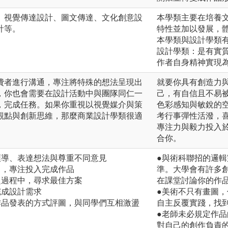
、視覺傳達設計、圖文傳達、文化創意設
本學類主要在培養
計等。
特性並加以發展，
。
本學類與設計學類
設計學類：是有實
作者自身精神實現
費者進行溝通，專注將特殊的想法呈現出
就要你具有創造力
，你也會需要在設計活動中與團隊同仁一
己，有自信且不易
，完成任務。如果你重視以視覺媒介與策
色彩感知與敏銳的
觀點與創新思維，那麼商業設計學類很適
考行事彈性活潑，
專注力與毅力投入
合你。
領導、表達想法與尊重不同意見
●與術科聯招的邏
力，專注投入完成作品
準。大學會有許多
題過程中，尋求最佳方案
在課堂討論你的作
完成設計需求
●美術不只有畫圖
作品發表的方式評圖，與同學們互相激盪
自主反覆實踐，找
●老師未必規定作
對自己的創作負責