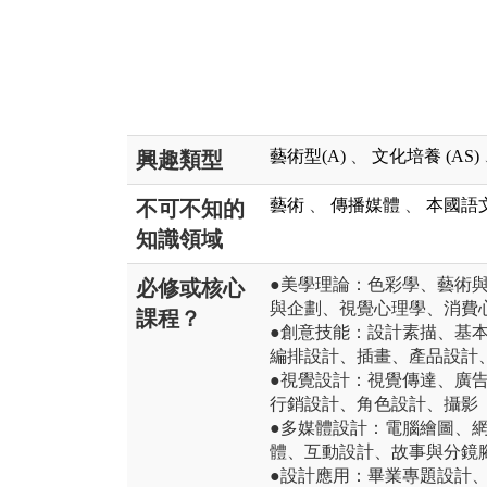
藝術型(A)
、
文化培養 (AS)
興趣類型
藝術
、
傳播媒體
、
本國語
不可不知的
知識領域
●美學理論：色彩學、藝術
必修或核心
與企劃、視覺心理學、消費
課程？
●創意技能：設計素描、基
編排設計、插畫、產品設計
●視覺設計：視覺傳達、廣
行銷設計、角色設計、攝影
●多媒體設計：電腦繪圖、
體、互動設計、故事與分鏡
●設計應用：畢業專題設計