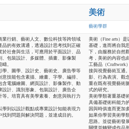
美術
藝術
學群
商業行銷、藝術人文、數位科技等跨領域
美術（Fine ar
產品的有效溝通，透過設計思考找到正確
基礎，進而將自我
實於社會與生活，可應用於平面設計、品
下，由服務於自然
劃、包裝設計、多媒體、插畫、影像製
考，美術的內容也
範疇。
工藝品（Craftwor
彩學、圖學、設計史、藝術史、廣告學等
接與視覺藝術互通
創意技能包含素描、繪畫、字學、編排、
影、行為表演、觀
包含電腦繪圖、網頁設計、影像製作、動
重在既有視覺藝術
牌設計、識別形象、包裝設計、廣告企
式的研究。
計等。培育具有美學素養、創意與執行力
美術學類著重基礎
具備基礎術科能力
以學到以設計觀點或專業設計知能表現力
因與時俱進而更加
中找到問題與解決問題，並達成目的。
如果你學習美術學
思路。並從藝術發
關懷並轉變成作品