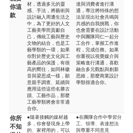
材，透過多元的靈
達與消費者進行溝
你這
感、手法，將藝術與
通，專注將特殊的想
款
設計融入周遭生活之
法呈現出社會共鳴與
中，為了更好的人文
共感的自我挑戰，你
工藝美學而貢獻自
也會需要在設計活動
己，傳統工藝與歷史
中與團隊同仁一起分
文物的結合，也是工
工合作，掌握工作進
藝學類的一環，如果
程，完成任務。如果
你對於歷史文化與工
你重視以視覺媒介與
藝產品的保護，有很
策略進行溝通，喜歡
高的嚮往，如同林徽
融合多元觀點與創新
音與梁思成一樣，願
思維，那麼商業設計
意親手調查、延續與
學類很適合你。
應用這些這些名勝古
蹟、工藝作品，那麼
工藝學類將會非常適
合你。
●隨著接觸的媒材越
●在團隊合作中學習分
你所
多，你會發現身上帶
工、領導、表達想法
不知
的、家裡用的，可以
與尊重不同意見