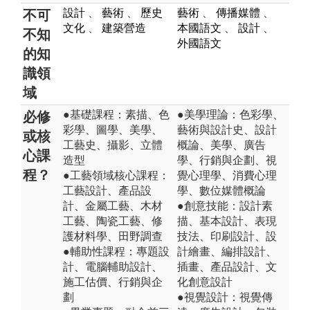
設計
、
藝術
、
歷史
藝術
、
傳播媒體
、
不可
文化
、
建築營造
本國語文
、
設計
、
不知
外國語文
的知
識領
域
●基礎課程：素描、色
●美學理論：色彩學、
必修
彩學、圖學、美學、
藝術與設計史、設計
或核
工藝史、攝影、立體
概論、美學、廣告
心課
造型
學、行銷與企劃、視
程？
●工藝領域核心課程：
覺心理學、消費心理
工藝設計、產品設
學、數位媒體概論
計、金屬工藝、木材
●創意技能：設計素
工藝、陶瓷工藝、修
描、基本設計、表現
護材料學、田野調查
技法、印刷設計、設
●輔助性課程：專題設
計繪畫、編排設計、
計、電腦輔助設計、
插畫、產品設計、文
施工估價、行銷與企
化創意設計
劃
●視覺設計：視覺傳