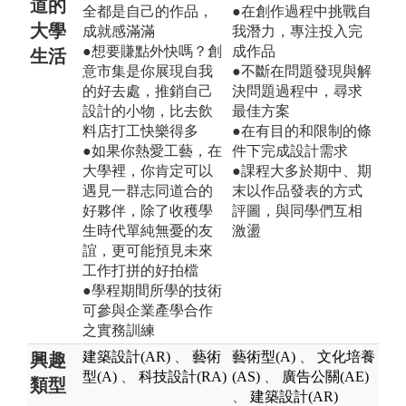
道的
全都是自己的作品，
●在創作過程中挑戰自
大學
成就感滿滿
我潛力，專注投入完
●想要賺點外快嗎？創
成作品
生活
意市集是你展現自我
●不斷在問題發現與解
的好去處，推銷自己
決問題過程中，尋求
設計的小物，比去飲
最佳方案
料店打工快樂得多
●在有目的和限制的條
●如果你熱愛工藝，在
件下完成設計需求
大學裡，你肯定可以
●課程大多於期中、期
遇見一群志同道合的
末以作品發表的方式
好夥伴，除了收穫學
評圖，與同學們互相
生時代單純無憂的友
激盪
誼，更可能預見未來
工作打拼的好拍檔
●學程期間所學的技術
可參與企業產學合作
之實務訓練
建築設計(AR)
、
藝術
藝術型(A)
、
文化培養
興趣
型(A)
、
科技設計(RA)
(AS)
、
廣告公關(AE)
類型
、
建築設計(AR)