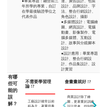
●畢業專題：融合前三
達、廣告設計、包裝
年所學的專業，自訂
設計、品牌設計、字
在學最後驗證學位之
法、整合行銷設計、
代表作品
角色設計、攝影
●多媒體設計：電腦繪
圖、網頁設計、電腦
動畫、影像製作、電
腦多媒體、互動設
計、故事與分鏡腳本
設計
●設計應用：畢業專題
設計、整合行銷設
計、作品集設計、設
計實習
有哪
不需要學習理
畢業後的出路
會畫畫就好 !?
學
就
些可
論 !?
少 !?
再
能的
!?
誤
商業設計除了繪
工藝設計雖常以術
傳統工藝逐漸式
圖，更著重於訓練
解？
工
科為主，著重培養
微，但創新的思
設計思考、找到問