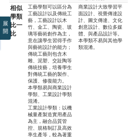
工藝學類可以區分為
商業設計大致學習平
相似
工藝設計以及傳統工
面設計、視覺傳達設
學類
藝，工藝設計以木
計、圖文傳達、文化
展
比一
竹、金工、陶瓷、玻
創意設計、數位多媒
開
比
璃等藝術創作為主，
體、與產品設計等。
意在讓學生習得手作
本學類不易與其他學
與藝術設計的能力；
類混淆。
傳統工藝則包含木
雕、泥塑、交趾陶等
傳統技藝，培養學生
對傳統工藝的製作、
保護、修復能力。
本學類易與商業設計
學類、工業設計學類
混淆。
工業設計學類：以機
械量產製造實用產品
為主，融合品質管
控、規格制訂及高效
率生產等，較為著重