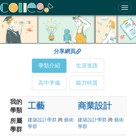
ColleGo! 大學選才與高中育才輔助系統
分享網頁
學類介紹
生涯進路
高中準備
能力特質
我的
工藝
商業設計
學類
建築設計
學群
跨
藝術
建築設計
學群
跨
藝術
所屬
學群
學群
學群