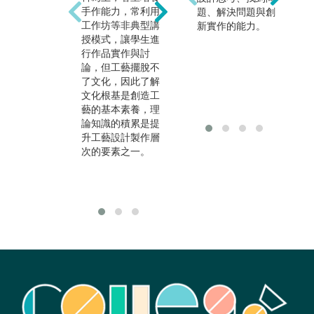
性
手作能力，常利用
維，配合靈活應用
題、解決問題與創
隨
工作坊等非典型講
各種媒材，完全能
新實作的能力。
為
授模式，讓學生進
滿足各行各業所需
材
行作品實作與討
的設計人才條件，
趣
論，但工藝擺脫不
除了單純的進行工
學
了文化，因此了解
藝品創作外，產品
到
文化根基是創造工
設計、室內設計、
與
藝的基本素養，理
文物保護、陶藝
藝
論知識的積累是提
家、教師甚至各種
處
升工藝設計製作層
工藝類自創品牌
次的要素之一。
等，都是工藝類學
生畢業後可能的發
展方向。