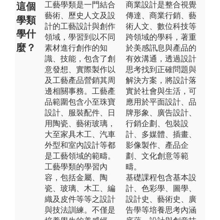
工藝學類是一門結合
商業設計是整合視覺
這個
藝術、歷史人文及設
傳達、商業行銷、藝
學類
計的工藝設計與創作
術人文、數位科技等
學什
領域，學習到以不同
跨領域的學科，著重
麼？
素材進行創作的知
於美感訊息與產品的
識、技能，包含了創
有效溝通，透過設計
意發想、實際製作以
思考找到正確問題與
及工藝產品營銷其周
解決方案，將設計落
邊相關事務。工藝產
實於社會與生活，可
品範圍包含小至珠寶
應用於平面設計、品
設計、服裝配件、日
牌形象、廣告設計、
用陶瓷、藝術玻璃，
行銷企劃、包裝設
大至家具木工、汽車
計、多媒體、插畫、
外型和室內設計等都
影像製作、產品企
是工藝領域的範疇。
劃、文化創意等範
工藝學類的學習內
疇。
容，包括金屬、陶
基礎課程包含基本設
瓷、玻璃、木工、編
計、色彩學、圖學、
織及皮件等等之設計
設計史、藝術史、廣
與技法訓練。不僅是
告學等培養思考內涵