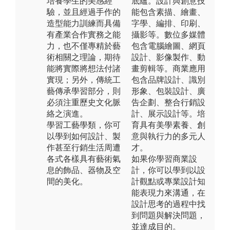
培養學生的美感經
底蘊。設計與創意技
驗，並且經過手作的
能包含素描、繪畫、
造型能力訓練而具備
字學、編排、印刷、
有產業合作實務之能
攝影等。數位多媒體
力，也不僅專精於藝
包含電腦繪圖、網頁
術相關之理論，期待
設計、影像製作、動
能將實際將想法付諸
畫剪輯等。商業應用
實現；另外，傳統工
包含品牌設計、識別
藝傳承學習部分，則
形象、包裝設計、廣
必須注重歷史文化脈
告企劃、整合行銷設
絡之演進。
計、展示設計等。培
學習工藝學類，你可
育具有美學素養、創
以學到如何設計、製
意與執行力的多元人
作甚至行銷生活周遭
才。
各式各樣具有藝術氣
如果你學習商業設
息的飾品、器物及空
計，你可以學到以設
間的美化。
計觀點或專業設計知
能表現力來溝通，在
設計思考的過程中找
到問題與解決問題，
並達成目的。