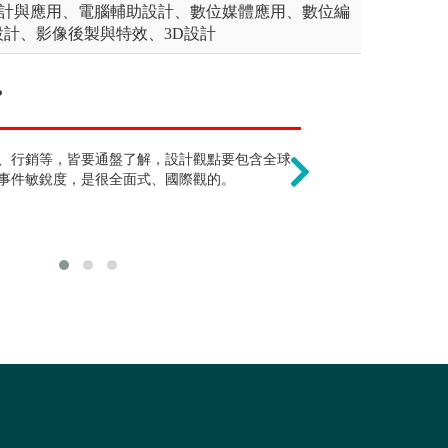
設計與應用、電腦輔助設計、數位媒體應用、數位編
計、影像後製與特效、3D設計
?
要會畫圖 !?
只能從事服裝產
的規劃與設計，從小尺度的社區公園到中
、行銷等，皆要通盤了解，設計觀點要包含全球
需要二手資料分析、環境
除了服裝時尚產
度的國家公園、國土計畫。植栽的設計與
事件敏銳度，是很全面式、國際觀的。
眼界與知識才是最好的刺
關界、學術界、
，景觀設計最主要應用的元素即為植栽與
品的呈現技巧，並不是傳
外空間中，利用上述的元素創造出可以停
的，例如：素描、水彩、
的各種不同功能的景觀與空間。
牆、樓梯、窗、門、家具