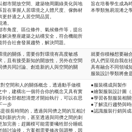
以都市開放空間、建築物周圍綠美化與地
旨在培養學生成為
系旨在掌握人居環境之人體尺度、傢飾材
本學類無易混淆之
供更舒適之人居空間品質。
混淆。
都市角度、區位條件、氣候條件等，提出
並解決整座建築之結構安全，符合機能所
能符合社會發展趨勢，解決問題。
環境的關係，需要你對環境有高度敏感
就要你積極想要融
求，且有接受新知的開放性，另外在空間
供人們呈現自我在
同儕共同討論、創造新的人與空間的關
具有融合不同領域
服裝設計學類將會
你對空間和人的關係概念，透過動手做模
●服裝構成與製作
之中，建構出一個符合你的概念又具有實
●繪製服裝設計圖
等到全部都想清楚才開始執行，可以在思
●學習各類服裝相
下一步
●了解流行趨勢與
都是很長時間的，透過與同儕之間的互相討
●認識服裝行銷與成
找到新的方向，甚至透過與同儕之間的刺
更加完善；趕圖模可能需要犧牲部分睡眠
老師討論後，方案都需要修改與調整，因