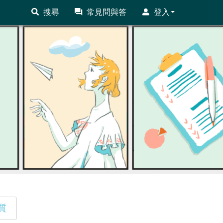
搜尋
常見問與答
登入
質