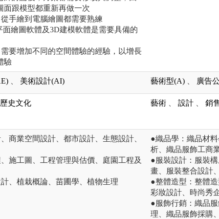
圖面跟模型都重新再做一次
，從手繪到電腦繪圖都需要熟練
平面繪圖軟體及3D建模軟體是需要具備的
，需要增加不同的空間體驗的經驗，以增長
體驗
E)
、
美術設計(AI)
藝術型(A)
、
廣告公
歷史文化
藝術
、
設計
、
銷
計、商業空間設計、都市設計、生態設計、
●織品學：織品材
析、織品服飾工商
程、施工圖、工程管理與估價、庭園工程及
●服裝設計：服裝
畫、服裝整合設計
設計、植栽概論、苗圃學、植物生理
●整體造型：整體
彩妝設計、時尚秀
●服飾行銷：織品
理、織品服飾採購