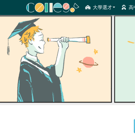
大學選才
高
ColleGo! 大學選才與高中育才輔助系統