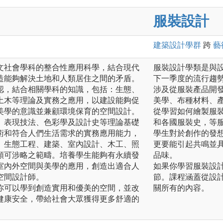
服裝設計
建築設計
學群
跨
藝
文社會學科的整合性應用科學，結合現代
服裝設計學類是與
造能夠解決土地和人類居住之間的矛盾。
下一季度的流行趨
認，結合相關學科的知識，包括：生態、
涉及從服裝產品開
土木等理論及實務之應用，以建設能夠促
美學、布種材料、
美學的意識並兼顧環境保育的空間設計。
從學習如何繪製服
、表現技法、色彩學及設計史等理論基礎
和各國服裝史，等
術和符合人們生活需求的實務應用能力，
學生對於創作的發
、生態工程、建築、室內設計、木工、照
更要能引起共鳴並
類可涉略之範疇。培養學生能夠有永續發
品味。
室內外空間與美學的應用，創造出適合人
如果你學習服裝設
空間設計師。
節。課程涵蓋從設
你可以學到創造實用和優美的空間，並改
關所有的內容。
健康安全，帶給社會大眾獲得更多舒適的