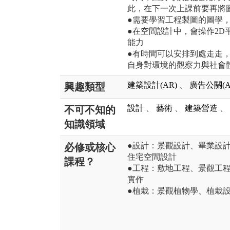
此，在下一次上課前要再將
●需要學習工程製圖的圖學
●在空間設計中，會操作2D
能力
●有時間可以安排到處走走
自身對環境的觀察力與社會
建築設計(AR)
、
廣告公關(A
興趣類型
設計
、
藝術
、
建築營造
、
不可不知的
知識領域
●設計：景觀設計、畢業設
必修或核心
住宅空間設計
課程？
●工程：敷地工程、景觀工
實作
●植栽：景觀植物學、植栽