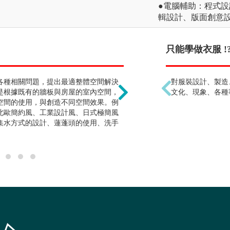
●電腦輔助：程式
輯設計、版面創意設
景觀設計是種植物 !?
只能學做衣服 !
各種相關問題，提出最適整體空間解決
核心學習重點在環境整體
對服裝設計、製造
是根據既有的牆板與房屋的室內空間，
尺度的都市廣場，到大尺
文化、現象、各種
空間的使用，與創造不同空間效果。例
認識是其中的必備的能力
北歐簡約風、工業設計風、日式極簡風
街道家具等，主要是在戶
集水方式的設計、蓮蓬頭的使用、洗手
留、可以通行、可以觀賞