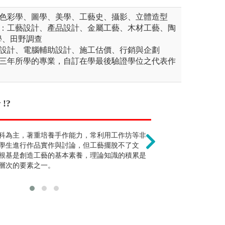
、色彩學、圖學、美學、工藝史、攝影、立體造型
程：工藝設計、產品設計、金屬工藝、木材工藝、陶
學、田野調查
題設計、電腦輔助設計、施工估價、行銷與企劃
前三年所學的專業，自訂在學最後驗證學位之代表作
!?
要會畫圖 !?
畢業後的出路少 
的規劃與設計，從小尺度的社區公園到中
科為主，著重培養手作能力，常利用工作坊等非
需要二手資料分析、環境
傳統工藝逐漸式
度的國家公園、國土計畫。植栽的設計與
學生進行作品實作與討論，但工藝擺脫不了文
眼界與知識才是最好的刺
能滿足各行各業
，景觀設計最主要應用的元素即為植栽與
根基是創造工藝的基本素養，理論知識的積累是
品的呈現技巧，並不是傳
外，產品設計、
外空間中，利用上述的元素創造出可以停
層次的要素之一。
的，例如：素描、水彩、
類自創品牌等，
的各種不同功能的景觀與空間。
牆、樓梯、窗、門、家具