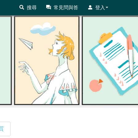
搜尋
常見問與答
登入
質