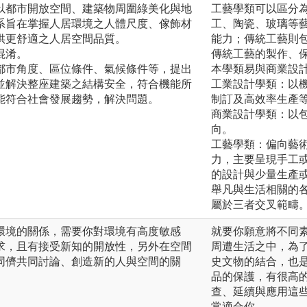
以都市開放空間、建築物周圍綠美化與地
工藝學類可以區分
系旨在掌握人居環境之人體尺度、傢飾材
工、陶瓷、玻璃等
供更舒適之人居空間品質。
能力；傳統工藝則
混淆。
傳統工藝的製作、
都市角度、區位條件、氣候條件等，提出
本學類易與商業設
並解決整座建築之結構安全，符合機能所
工業設計學類：以
能符合社會發展趨勢，解決問題。
制訂及高效率生產
商業設計學類：以
向。
工藝學類：偏向藝
力，主要呈現手工
的設計與少量生產
舉凡與生活相關的
屬於三者交叉範疇
環境的關係，需要你對環境有高度敏感
就要你願意將不同
求，且有接受新知的開放性，另外在空間
周遭生活之中，為
同儕共同討論、創造新的人與空間的關
史文物的結合，也
品的保護，有很高
查、延續與應用這
常適合你。