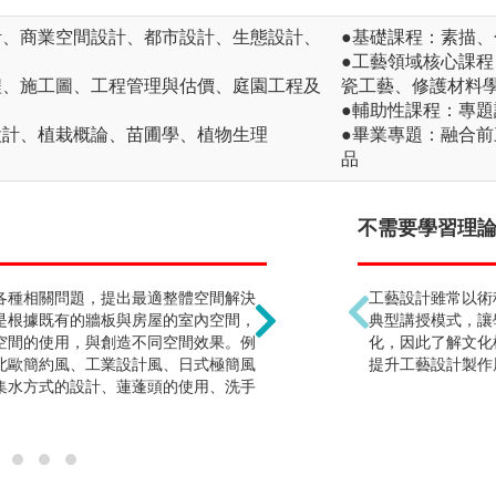
計、商業空間設計、都市設計、生態設計、
●基礎課程：素描
●工藝領域核心課
程、施工圖、工程管理與估價、庭園工程及
瓷工藝、修護材料
●輔助性課程：專
設計、植栽概論、苗圃學、植物生理
●畢業專題：融合
品
景觀設計是種植物 !?
不需要學習理論 
各種相關問題，提出最適整體空間解決
核心學習重點在環境整體
工藝設計雖常以術
是根據既有的牆板與房屋的室內空間，
尺度的都市廣場，到大尺
典型講授模式，讓
空間的使用，與創造不同空間效果。例
認識是其中的必備的能力
化，因此了解文化
北歐簡約風、工業設計風、日式極簡風
街道家具等，主要是在戶
提升工藝設計製作
集水方式的設計、蓮蓬頭的使用、洗手
留、可以通行、可以觀賞