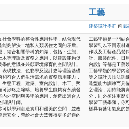
工藝
建築設計
學群
跨
藝
文社會學科的整合性應用科學，結合現代
工藝學類是一門結
造能夠解決土地和人類居住之間的矛盾。
學習到以不同素材
認，結合相關學科的知識，包括：生態、
作以及工藝產品營
土木等理論及實務之應用，以建設能夠促
計、服裝配件、日
美學的意識並兼顧環境保育的空間設計。
內設計等都是工藝
、表現技法、色彩學及設計史等理論基礎
工藝學類的學習內
術和符合人們生活需求的實務應用能力，
等之設計與技法訓
、生態工程、建築、室內設計、木工、照
造型能力訓練而具
類可涉略之範疇。培養學生能夠有永續發
之理論，期待能將
室內外空間與美學的應用，創造出適合人
分，則必須注重歷
空間設計師。
學習工藝學類，你
你可以學到創造實用和優美的空間，並改
樣具有藝術氣息的
健康安全，帶給社會大眾獲得更多舒適的