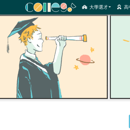
大學選才
高
ColleGo! 大學選才與高中育才輔助系統