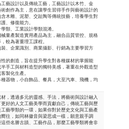
為工藝設計以及傳統工藝，工藝設計以木竹、金
藝術創作為主，意在讓學生習得手作與藝術設計的
包含木雕、泥塑、交趾陶等傳統技藝，培養學生對
保護、修復能力。
計學類、工業設計學類混淆。
機械量產製造實用產品為主，融合品質管控、規格
等，較為著重理工課程。
包裝、企業識別、商業攝影、行銷為主要學習方
術性的創造，旨在提升學生對各種媒材的掌握能
或半手工與材料造型的獨特美感，著重在外觀造型
或客製化生產。
各種器物，小自飾品、餐具，大至汽車、飛機，均
。
素材，透過多元的靈感、手法，將藝術與設計融入
了更好的人文工藝美學而貢獻自己，傳統工藝與歷
是工藝學類的一環，如果你對於歷史文化與工藝產
的嚮往，如同林徽音與梁思成一樣，願意親手調
些這些名勝古蹟、工藝作品，那麼工藝學類將會非