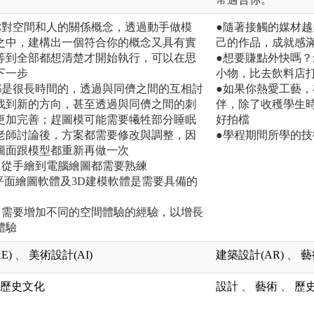
你對空間和人的關係概念，透過動手做模
●隨著接觸的媒材
之中，建構出一個符合你的概念又具有實
己的作品，成就感
等到全部都想清楚才開始執行，可以在思
●想要賺點外快嗎
下一步
小物，比去飲料店
都是很長時間的，透過與同儕之間的互相討
●如果你熱愛工藝
找到新的方向，甚至透過與同儕之間的刺
伴，除了收穫學生
更加完善；趕圖模可能需要犧牲部分睡眠
好拍檔
老師討論後，方案都需要修改與調整，因
●學程期間所學的
圖面跟模型都重新再做一次
，從手繪到電腦繪圖都需要熟練
平面繪圖軟體及3D建模軟體是需要具備的
，需要增加不同的空間體驗的經驗，以增長
體驗
E)
、
美術設計(AI)
建築設計(AR)
、
藝
歷史文化
設計
、
藝術
、
歷