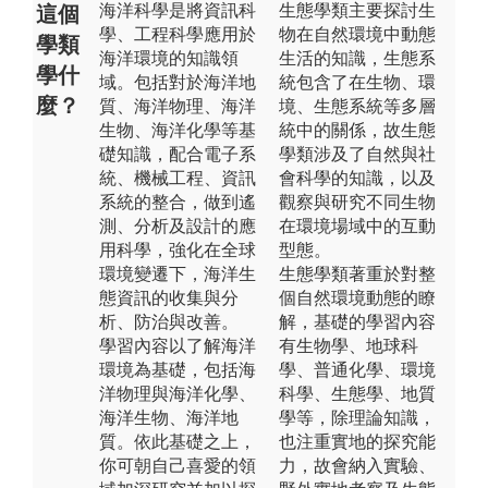
海洋科學是將資訊科
生態學類主要探討生
這個
學、工程科學應用於
物在自然環境中動態
學類
海洋環境的知識領
生活的知識，生態系
學什
域。包括對於海洋地
統包含了在生物、環
麼？
質、海洋物理、海洋
境、生態系統等多層
生物、海洋化學等基
統中的關係，故生態
礎知識，配合電子系
學類涉及了自然與社
統、機械工程、資訊
會科學的知識，以及
系統的整合，做到遙
觀察與研究不同生物
測、分析及設計的應
在環境場域中的互動
用科學，強化在全球
型態。
環境變遷下，海洋生
生態學類著重於對整
態資訊的收集與分
個自然環境動態的瞭
析、防治與改善。
解，基礎的學習內容
學習內容以了解海洋
有生物學、地球科
環境為基礎，包括海
學、普通化學、環境
洋物理與海洋化學、
科學、生態學、地質
海洋生物、海洋地
學等，除理論知識，
質。依此基礎之上，
也注重實地的探究能
你可朝自己喜愛的領
力，故會納入實驗、