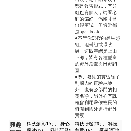
都是報告形式，有分
組也有個人，端看老
師的偏好；偶爾才會
出現筆試，但通常都
是open book
●不管你選擇的是生態
組、地科組或環政
組，這四年總是上山
下海，皆有各種豐富
的野外踏查與田野調
查
●寒、暑期的實習除了
到國內的實驗林地
外，也有公部門的相
關名額，另外亦有課
程會利用暑假較長的
時間到國外進行野外
實察
科技創意(IA)
、
身心
科技研發(IR)
、
科技
興趣
保健(IS)
、
科技研發(I
創意(IA)
、
產品經理(I