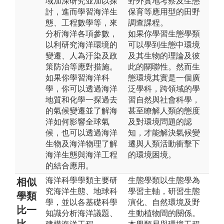
域加深研究並加以探
野外實地考察及生態
討，進而學習海洋生
保育等應用型的田野
態、工程數學等，來
調查課程。
分析海洋各項參數，
如果你學習生態學類
以利研究海洋環境的
可以學到生態中環境
變遷、人為汙染及政
及其生物的理論及彼
策防治等應對措施。
此的關聯性。然而生
如果你學習海洋科
態環境其實是一個廣
學，你可以透過海洋
泛學科，跨領域的學
地質和化學一探過去
習自然與社會科學，
的氣候變遷並了解海
甚至瞭解人類的態度
洋如何影響全球氣
及對環境問題的認
候，也可以透過海洋
知，才能解決氣候變
生物及海洋物理了解
遷與人類活動衝擊下
海洋生態與海洋工程
的環境困境。
的結合應用。
海洋科學學類主要研
生態學類以生態學為
相似
究海洋生態、地球科
學習主軸，研習生態
學類
學，並以各基礎科學
演化、自然環境及野
比一
知識分析海洋議題、
生動植物間的關係。
比