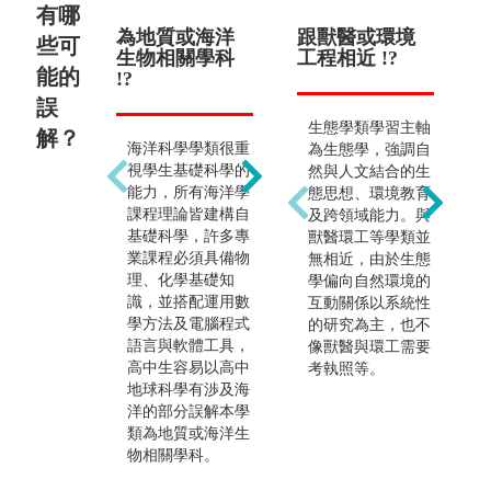
有哪
為地質或海洋
畢業只能繼續
跟獸醫或環境
前
些可
生物相關學科
做海洋相關研
工程相近 !?
能的
!?
究 !?
誤
生態學類學習主軸
解？
海洋科學學類很重
畢業生就業統計：
為生態學，強調自
視學生基礎科學的
私人企業單位含工
然與人文結合的生
能力，所有海洋學
程顧問公司、科學
態思想、環境教育
課程理論皆建構自
園區、環境影響評
及跨領域能力。與
基礎科學，許多專
估、生態旅遊、水
獸醫環工等學類並
業課程必須具備物
產飼料養殖；公立
無相近，由於生態
理、化學基礎知
海洋相關機構及教
學偏向自然環境的
識，並搭配運用數
育單位、研究單
互動關係以系統性
學方法及電腦程式
位、政府機關。
的研究為主，也不
語言與軟體工具，
像獸醫與環工需要
高中生容易以高中
考執照等。
地球科學有渉及海
洋的部分誤解本學
類為地質或海洋生
物相關學科。