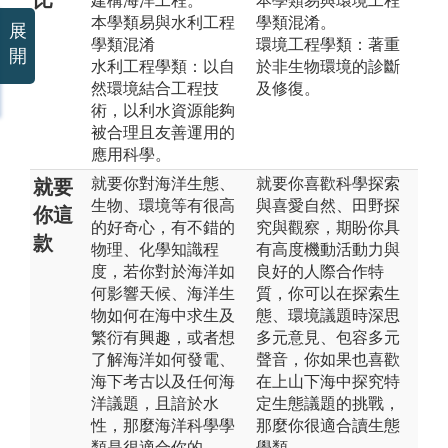
建構海洋工程。
本學類易與環境工程
本學類易與水利工程
學類混淆。
展
學類混淆
環境工程學類：著重
開
水利工程學類：以自
於非生物環境的診斷
然環境結合工程技
及修復。
術，以利水資源能夠
被合理且友善運用的
應用科學。
就要你對海洋生態、
就要你喜歡科學探索
就要
生物、環境等有很高
與喜愛自然、田野探
你這
的好奇心，有不錯的
究與觀察，期盼你具
款
物理、化學知識程
有高度機動活動力與
度，若你對於海洋如
良好的人際合作特
何影響天候、海洋生
質，你可以在探索生
物如何在海中求生及
態、環境議題時深思
繁衍有興趣，或者想
多元意見、包容多元
了解海洋如何發電、
聲音，你如果也喜歡
海下考古以及任何海
在上山下海中探究特
洋議題，且諳於水
定生態議題的挑戰，
性，那麼海洋科學學
那麼你很適合讀生態
類是很適合你的。
學類。