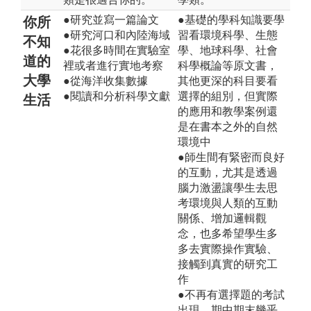
●研究並寫一篇論文
●基礎的學科知識要學
你所
●研究河口和內陸海域
習看環境科學、生態
不知
●花很多時間在實驗室
學、地球科學、社會
道的
裡或者進行實地考察
科學概論等原文書，
大學
●從海洋收集數據
其他更深的科目要看
●閱讀和分析科學文獻
選擇的組別，但實際
生活
的應用和教學案例還
是在書本之外的自然
環境中
●師生間有緊密而良好
的互動，尤其是透過
腦力激盪讓學生去思
考環境與人類的互動
關係、增加邏輯觀
念，也多希望學生多
多去實際操作實驗、
接觸到真實的研究工
作
●不再有選擇題的考試
出現，期中期末幾乎