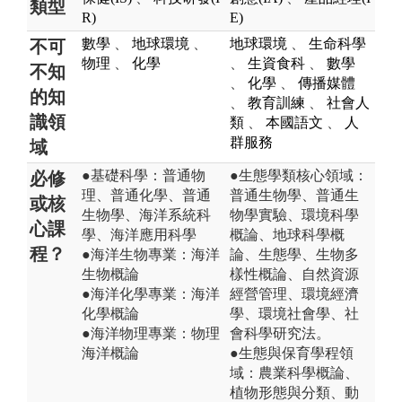
類型
R)
E)
數學
、
地球環境
、
地球環境
、
生命科學
不可
物理
、
化學
、
生資食科
、
數學
不知
、
化學
、
傳播媒體
的知
、
教育訓練
、
社會人
識領
類
、
本國語文
、
人
群服務
域
●基礎科學：普通物
●生態學類核心領域：
必修
理、普通化學、普通
普通生物學、普通生
或核
生物學、海洋系統科
物學實驗、環境科學
心課
學、海洋應用科學
概論、地球科學概
程？
●海洋生物專業：海洋
論、生態學、生物多
生物概論
樣性概論、自然資源
●海洋化學專業：海洋
經營管理、環境經濟
化學概論
學、環境社會學、社
●海洋物理專業：物理
會科學研究法。
海洋概論
●生態與保育學程領
域：農業科學概論、
植物形態與分類、動