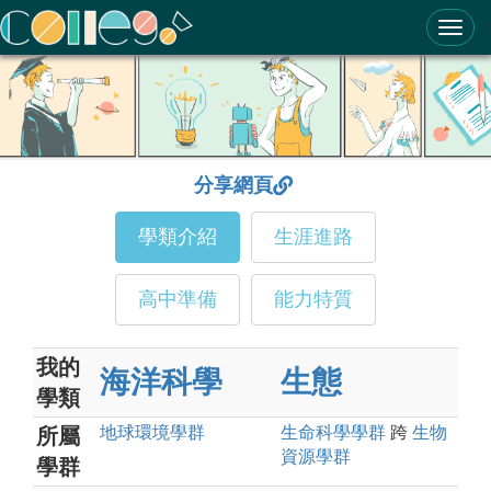
ColleGo! 大學選才與高中育才輔助系統
分享網頁
學類介紹
生涯進路
高中準備
能力特質
我的
海洋科學
生態
學類
地球環境
學群
生命科學
學群
跨
生物
所屬
資源
學群
學群