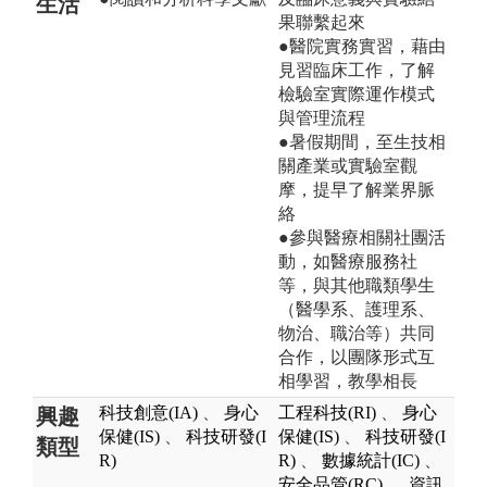
生活
果聯繫起來
●醫院實務實習，藉由
見習臨床工作，了解
檢驗室實際運作模式
與管理流程
●暑假期間，至生技相
關產業或實驗室觀
摩，提早了解業界脈
絡
●參與醫療相關社團活
動，如醫療服務社
等，與其他職類學生
（醫學系、護理系、
物治、職治等）共同
合作，以團隊形式互
相學習，教學相長
科技創意(IA)
、
身心
工程科技(RI)
、
身心
興趣
保健(IS)
、
科技研發(I
保健(IS)
、
科技研發(I
類型
R)
R)
、
數據統計(IC)
、
安全品管(RC)
、
資訊