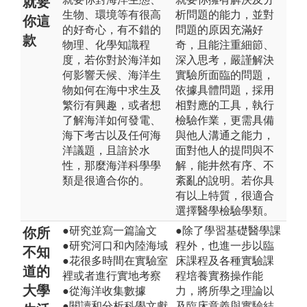
就要
生物、環境等有很高
析問題的能力，並對
你這
的好奇心，有不錯的
問題的原因充滿好
款
物理、化學知識程
奇，且能注重細節、
度，若你對於海洋如
深入思考，嚴謹解決
何影響天候、海洋生
實驗所面臨的問題，
物如何在海中求生及
依據具體問題，採用
繁衍有興趣，或者想
相對應的工具，執行
了解海洋如何發電、
檢驗作業，更需具備
海下考古以及任何海
與他人溝通之能力，
洋議題，且諳於水
面對他人的提問與不
性，那麼海洋科學學
解，能井然有序、不
類是很適合你的。
紊亂的說明。若你具
有以上特質，很適合
選擇醫學檢驗學類。
●研究並寫一篇論文
●除了學習基礎醫學課
你所
●研究河口和內陸海域
程外，也進一步以臨
不知
●花很多時間在實驗室
床課程及各種實驗課
道的
裡或者進行實地考察
程培養實務操作能
大學
●從海洋收集數據
力，將所學之理論以
●閱讀和分析科學文獻
及臨床意義與實驗結