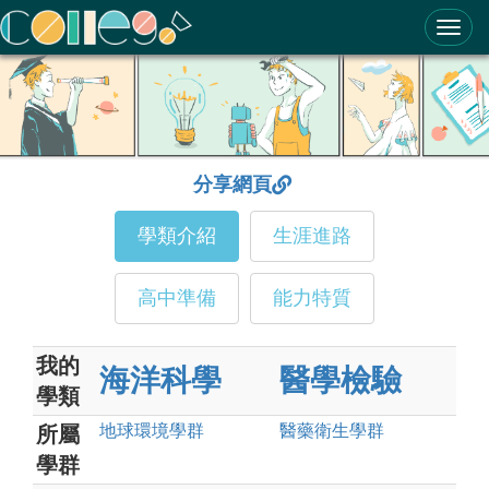
ColleGo! 大學選才與高中育才輔助系統
分享網頁
學類介紹
生涯進路
高中準備
能力特質
我的
海洋科學
醫學檢驗
學類
地球環境
學群
醫藥衛生
學群
所屬
學群