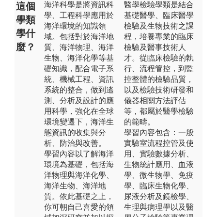
海洋科學是將資訊科
醫學檢驗學類是結合
這個
學、工程科學應用於
基礎醫學、臨床醫學
學類
海洋環境的知識領
檢驗及生物技術之課
學什
域。包括對於海洋地
程，培養專業的臨床
麼？
質、海洋物理、海洋
檢驗及醫事技術人
生物、海洋化學等基
才。從臨床檢驗的執
礎知識，配合電子系
行、流程管控，到監
統、機械工程、資訊
控整體的檢驗品質，
系統的整合，做到遙
以及檢驗技術研發和
測、分析及設計的應
儀器相關方法評估
用科學，強化在全球
等，都屬於醫學檢驗
環境變遷下，海洋生
的範疇。
態資訊的收集與分
學習內容包含：一般
析、防治與改善。
實驗室流程控管及使
學習內容以了解海洋
用、實驗數據分析、
環境為基礎，包括海
生物統計應用、血液
洋物理與海洋化學、
學、微生物學、免疫
海洋生物、海洋地
學、臨床生物化學、
質。依此基礎之上，
尿液分析及鏡檢學、
你可朝自己喜愛的領
生理與病理學以及醫