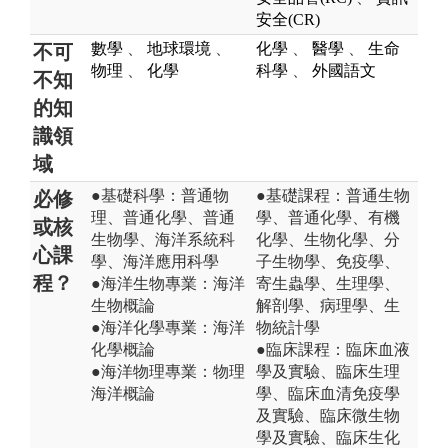
安全(CR)
數學
、
地球環境
、
化學
、
醫學
、
生命
不可
物理
、
化學
科學
、
外國語文
不知
的知
識領
域
●基礎科學：普通物
●基礎課程：普通生物
必修
理、普通化學、普通
學、普通化學、有機
或核
生物學、海洋系統科
化學、生物化學、分
心課
學、海洋應用科學
子生物學、免疫學、
程？
●海洋生物專業：海洋
寄生蟲學、生理學、
生物概論
解剖學、病理學、生
●海洋化學專業：海洋
物統計學
化學概論
●臨床課程：臨床血液
●海洋物理專業：物理
學及實驗、臨床生理
海洋概論
學、臨床血清免疫學
及實驗、臨床微生物
學及實驗、臨床生化