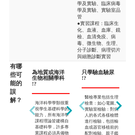
學及實驗、臨床病毒
學及實驗、實驗室品
管
●實習課程：臨床生
化、血液、血庫、鏡
檢、血清免疫、病
毒、微生物、生理、
分子診斷、病理切片
與細胞診斷實習
有哪
為地質或海洋
畢業只能繼續
只學驗血驗尿
以
些可
生物相關學科
做海洋相關研
!?
!?
能的
!?
究 !?
誤
醫檢專業包括生理
解？
海洋科學學類很重
畢業生就業統計：
檢查：如心電圖。
視學生基礎科學的
私人企業單位含工
實驗室檢驗：對病
能力，所有海洋學
程顧問公司、科學
人的各式各樣檢體
課程理論皆建構自
園區、環境影響評
進行檢驗，包括輸
基礎科學，許多專
估、生態旅遊、水
血或器官移植前的
業課程必須具備物
產飼料養殖；公立
配對檢驗、親子鑑