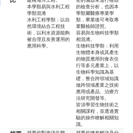
建構海洋工程。
密的儀器來進行檢體
本學類易與水利工程
的檢查分析，也因本
學類混淆
學類屬醫療專業學
水利工程學類：以自
類，畢業後可考取專
然環境結合工程技
業醫檢師證照。
術，以利水資源能夠
容易與生物科技學類
被合理且友善運用的
相混淆。
應用科學。
生物科技學類：利用
生物體本身或其產生
的物質應用到食衣住
行等多元產業上，以
生物科學知識為基
礎，整合跨領域知識
做跨領域產業之技術
應用或產品、治療方
法研究開發等。
皆須學習生物技術之
相關課程，並透過實
驗的操作瞭解相關知
識。
就要你對海洋生態、
就要你擁有解決及分