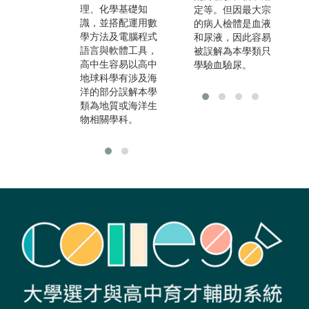
理、化學基礎知
海洋相關機構及教
定等。但因最大宗
識，並搭配運用數
育單位、研究單
的病人檢體是血液
學方法及電腦程式
位、政府機關。
和尿液，因此容易
語言與軟體工具，
被誤解為本學類只
高中生容易以高中
學驗血驗尿。
地球科學有渉及海
洋的部分誤解本學
類為地質或海洋生
物相關學科。