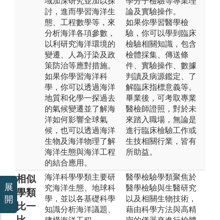
域加深研究並加以探
學分子檢驗等專業理
討，進而學習海洋生
論及實驗操作。
態、工程數學等，來
如果你學習醫學檢
分析海洋各項參數，
驗，你可以學到臨床
以利研究海洋環境的
檢驗相關知識，包含
變遷、人為汙染及政
檢體採集、傳送條
策防治等應對措施。
件、實驗操作、數據
如果你學習海洋科
判讀及病源鑑定、了
學，你可以透過海洋
解臨床指標意義等。
地質和化學一探過去
畢業後，可考取專業
的氣候變遷並了解海
醫檢師證照，對於未
洋如何影響全球氣
來踏入職場，無論是
候，也可以透過海洋
進行臨床檢驗工作或
生物及海洋物理了解
生技相關行業，皆有
海洋生態與海洋工程
所助益。
的結合應用。
海洋科學學類主要研
醫學檢驗學類聚焦於
相似
展
究海洋生態、地球科
醫學檢驗與生醫研究
學類
學，並以各基礎科學
以及相關生物技術，
開
比一
知識分析海洋議題、
藉由科學方法與高精
比