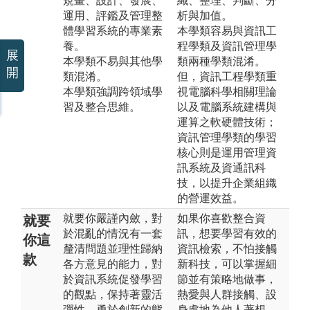
規畫、設計、發展、
織、整理、判斷、分
運用、評鑑及管理整
析與加值。
體學習系統的專業素
本學類容易與資訊工
養。
程學類及資訊管理學
展
本學類不易與其他學
類兩種學類混淆。
開
類混淆。
但，資訊工程學類重
本學類強調跨領域學
視電腦科學相關理論
習及整合思維。
以及電腦系統建構與
運算之軟硬體技術；
資訊管理學類的學習
核心則是運用管理資
訊系統及資通訊科
技，以提升企業組織
的營運效益。
就要你嚴謹內斂，對
如果你喜歡整合資
就要
於混亂的情況有一套
訊，想要學習有效的
你這
釐清問題並理性歸納
資訊檢索，不怕接觸
款
各方意見的能力，對
新科技，可以掌握細
於資訊系統促發學習
節並有策略地做事，
的觀點，保持著靈活
熱愛與人群接觸、設
彈性、勇於創新的態
身處地為他人著想，