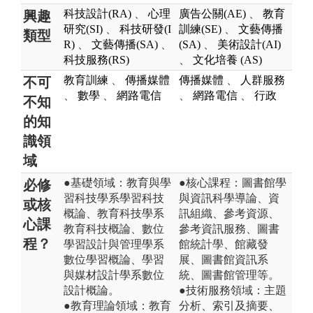
科技設計(RA)
、
心理
廣告公關(AE)
、
教育
興趣
研究(SI)
、
科技研發(I
訓練(SE)
、
文藝傳播
類型
R)
、
文藝傳播(SA)
、
(SA)
、
美術設計(AI)
科技服務(RS)
、
文化培養 (AS)
教育訓練
、
傳播媒體
傳播媒體
、
人群服務
不可
、
數學
、
網路電信
、
網路電信
、
行政
不知
的知
識領
域
●基礎領域：教育與學
●核心課程：圖書館學
必修
習科技學系學習科技
與資訊科學導論、資
或核
概論、教育科技學系
訊組織、參考資源、
心課
教育科技概論、數位
參考資訊服務、圖書
程？
學習設計與管理學系
館統計學、館藏發
數位學習概論、學習
展、圖書館資訊系
與媒材設計學系數位
統、圖書館管理等。
設計概論。
●技術服務領域：主題
●教育理論領域：教育
分析、索引及摘要、