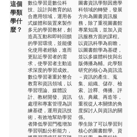
數位學習是數位科
圖書資訊學類因應學
這個
技、設計與教育的結
科領域的轉變，發展
學類
合應用領域，運用各
方向為圖書資訊服
學什
式媒體和裝置來製作
務，除了重視圖書館
麼？
多元的學習教材，創
專業知識，並加入資
造高互動和即時回饋
訊服務方面的課程。
的學習環境，並能優
以資訊科學為前瞻，
化使用者經驗，進而
以圖書館學為基礎，
更貼近學習者的需
並以多媒體科技與出
求，使學習者主動追
版傳播為輔。此學類
求深度的學習成效。
研究的核心為資訊流
數位學習著重於整合
－資訊的產生、蒐
教育和資訊領域，以
集、組織、儲存、檢
學習理論、媒體設
索、詮釋、傳播、評
計、教材開發、資訊
估、典藏、再造等，
處理和專案管理為訓
重視從人本關懷的角
練基礎，運用資訊技
度探討人與資訊的關
術，有效地幫助學習
係。
者降低學習門檻增加
學生除了可以學習到
學習弱點分析能力，
核心的圖書館學、資