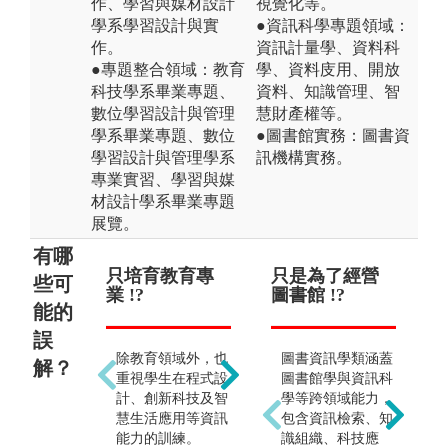
作、學習與媒材設計
視覺化等。
學系學習設計與實
●資訊科學專題領域：
作。
資訊計量學、資料科
●專題整合領域：教育
學、資料庋用、開放
科技學系畢業專題、
資料、知識管理、智
數位學習設計與管理
慧財產權等。
學系畢業專題、數位
●圖書館實務：圖書資
學習設計與管理學系
訊機構實務。
專業實習、學習與媒
材設計學系畢業專題
展覽。
有哪
只培育教育專
只能當老師 !?
只是為了經營
畢
些可
業 !?
圖書館 !?
圖
能的
圖
誤
畢業出路及生涯發
除教育領域外，也
圖書資訊學類涵蓋
展並非只侷限於擔
解？
重視學生在程式設
圖書館學與資訊科
任教職，程式設
計、創新科技及智
學等跨領域能力，
計、教育訓練、人
慧生活應用等資訊
包含資訊檢索、知
力資源管理、多媒
能力的訓練。
識組織、科技應
體教材開發、專案