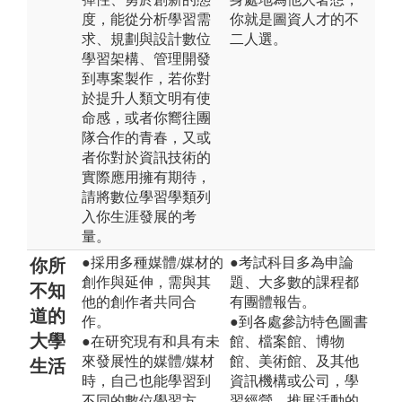
度，能從分析學習需
你就是圖資人才的不
求、規劃與設計數位
二人選。
學習架構、管理開發
到專案製作，若你對
於提升人類文明有使
命感，或者你嚮往團
隊合作的青春，又或
者你對於資訊技術的
實際應用擁有期待，
請將數位學習學類列
入你生涯發展的考
量。
●採用多種媒體/媒材的
●考試科目多為申論
你所
創作與延伸，需與其
題、大多數的課程都
不知
他的創作者共同合
有團體報告。
道的
作。
●到各處參訪特色圖書
大學
●在研究現有和具有未
館、檔案館、博物
來發展性的媒體/媒材
館、美術館、及其他
生活
時，自己也能學習到
資訊機構或公司，學
不同的數位學習方
習經營、推展活動的