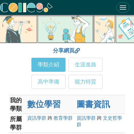
ColleGo! 大學選才與高中育才輔助系統
分享網頁
學類介紹
生涯進路
高中準備
能力特質
我的
數位學習
圖書資訊
學類
資訊
學群
跨
教育
學群
資訊
學群
跨
文史哲
學
所屬
群
學群