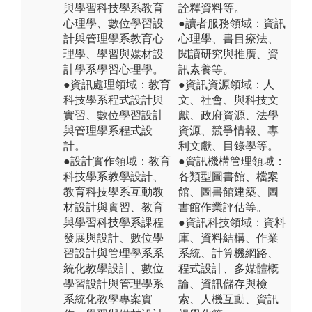
與學習科技學系教育
詮釋資料等。
心理學、數位學習設
●讀者服務領域：資訊
計與管理學系教育心
心理學、書目療法、
理學、學習與媒材設
閱讀研究與推廣、資
計學系學習心理學。
訊素養等。
●資訊處理領域：教育
●資訊資源領域：人
科技學系程式設計與
文、社會、與科技文
實習、數位學習設計
獻、政府資源、法學
與管理學系程式設
資源、競爭情報、專
計。
利文獻、目錄學等。
●設計實作領域：教育
●資訊機構管理領域：
科技學系教學設計、
各類型圖書館、檔案
教育科技學系互動教
館、圖書館建築、圖
材設計與實習、教育
書館作業評估等。
與學習科技學系課程
●資訊科技領域：資料
發展與設計、數位學
庫、資料結構、作業
習設計與管理學系系
系統、計算機網路、
統化教學設計、數位
程式設計、多媒體概
學習設計與管理學系
論、資訊儲存與檢
系統化教學專案實
索、人機互動、資訊