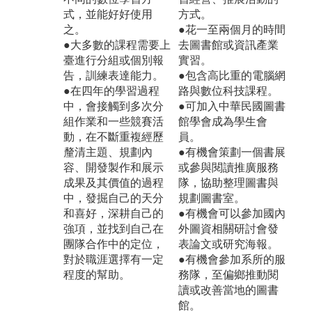
式，並能好好使用
方式。
之。
●花一至兩個月的時間
●大多數的課程需要上
去圖書館或資訊產業
臺進行分組或個別報
實習。
告，訓練表達能力。
●包含高比重的電腦網
●在四年的學習過程
路與數位科技課程。
中，會接觸到多次分
●可加入中華民國圖書
組作業和一些競賽活
館學會成為學生會
動，在不斷重複經歷
員。
釐清主題、規劃內
●有機會策劃一個書展
容、開發製作和展示
或參與閱讀推廣服務
成果及其價值的過程
隊，協助整理圖書與
中，發掘自己的天分
規劃圖書室。
和喜好，深耕自己的
●有機會可以參加國內
強項，並找到自己在
外圖資相關研討會發
團隊合作中的定位，
表論文或研究海報。
對於職涯選擇有一定
●有機會參加系所的服
程度的幫助。
務隊，至偏鄉推動閱
讀或改善當地的圖書
館。