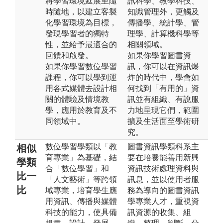
將學習環境延展至隨
訊科學、教學科技、
時隨地，以建立客製
知識管理外，更觸及
化學習環境為目標，
傳播學、統計學、管
發現學習者的獨特
理學、計算機科學等
性，並給予最適合的
相關領域。
回饋和啟發。
如果你學習圖書資
如果你學習數位學習
訊，你可以在資訊爆
課程，你可以學到運
炸的時代中，學會如
用各式媒體去設計相
何找到「有用的」資
關的體驗及情境教
訊並有組織、有說服
學，應用於教育及不
力地呈現它們，範圍
同領域中。
擴及生活面至學術研
究。
數位學習學類以「教
圖書資訊學類科系主
相似
育專業」為基礎，結
要在培養能善用新興
學類
合「數位學習」和
資訊技術處理資料與
比一
「人文藝術」等跨領
訊息，並以使用者服
比
域專業，培育學生應
務為導向的圖書資訊
用資訊、傳播與媒體
學專業人才，重視資
科技的能力，使具備
訊資源的收集、組