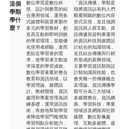
數位學習是數位科
「資訊傳播」學類是
這個
技、設計與教育的結
指將資訊以有利人們
學類
合應用領域，運用各
觀看閱聽的數位內容
學什
式媒體和裝置來製作
形式呈現，並且強調
麼？
多元的學習教材，創
資訊與人群互動、資
造高互動和即時回饋
訊傳遞與資料庫運用
的學習環境，並能優
的資訊科技與媒體設
化使用者經驗，進而
計結合的知識領域，
更貼近學習者的需
並且結合傳播與行銷
求，使學習者主動追
所形成的新興領域。
求深度的學習成效。
主要學習資訊類與設
數位學習著重於整合
計類知識與技能，也
教育和資訊領域，以
會夾雜一些傳播概念
學習理論、媒體設
及理論。資訊傳播學
計、教材開發、資訊
類可分為三大領域：
處理和專案管理為訓
多媒體整合、資訊網
練基礎，運用資訊技
路、學習科技，專業
術，有效地幫助學習
領域涉及網路與社群
者降低學習門檻增加
媒體、數位影像處
學習弱點分析能力，
理、互動多媒體、虛