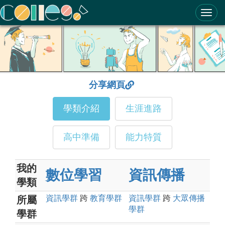
ColleGo! 大學選才與高中育才輔助系統
分享網頁
學類介紹
生涯進路
高中準備
能力特質
我的
數位學習
資訊傳播
學類
資訊
學群
跨
教育
學群
資訊
學群
跨
大眾傳播
所屬
學群
學群