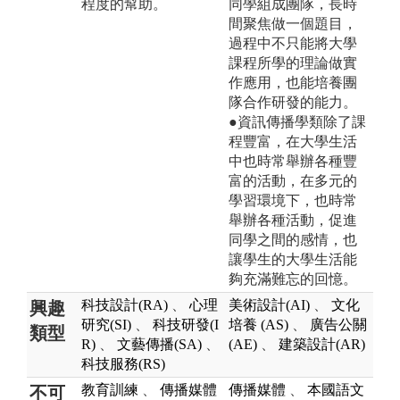
程度的幫助。
同學組成團隊，長時
間聚焦做一個題目，
過程中不只能將大學
課程所學的理論做實
作應用，也能培養團
隊合作研發的能力。
●資訊傳播學類除了課
程豐富，在大學生活
中也時常舉辦各種豐
富的活動，在多元的
學習環境下，也時常
舉辦各種活動，促進
同學之間的感情，也
讓學生的大學生活能
夠充滿難忘的回憶。
科技設計(RA)
、
心理
美術設計(AI)
、
文化
興趣
研究(SI)
、
科技研發(I
培養 (AS)
、
廣告公關
類型
R)
、
文藝傳播(SA)
、
(AE)
、
建築設計(AR)
科技服務(RS)
教育訓練
、
傳播媒體
傳播媒體
、
本國語文
不可