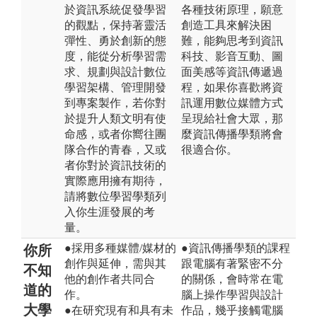
於資訊系統促發學習
各種技術原理，願意
的觀點，保持著靈活
創造工具來解決困
彈性、勇於創新的態
難，能夠思考到資訊
度，能從分析學習需
科技、影音互動、圖
求、規劃與設計數位
面美感等資訊傳遞過
學習架構、管理開發
程，如果你喜歡將資
到專案製作，若你對
訊運用數位媒體方式
於提升人類文明有使
呈現給社會大眾，那
命感，或者你嚮往團
麼資訊傳播學類將會
隊合作的青春，又或
很適合你。
者你對於資訊技術的
實際應用擁有期待，
請將數位學習學類列
入你生涯發展的考
量。
●採用多種媒體/媒材的
●資訊傳播學類的課程
你所
創作與延伸，需與其
跟電腦有著緊密不分
不知
他的創作者共同合
的關係，會時常在電
道的
作。
腦上操作學習與設計
大學
●在研究現有和具有未
作品，幾乎接觸電腦