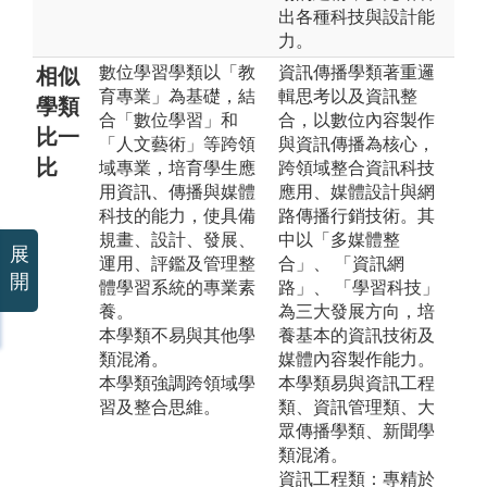
出各種科技與設計能
力。
數位學習學類以「教
資訊傳播學類著重邏
相似
育專業」為基礎，結
輯思考以及資訊整
學類
合「數位學習」和
合，以數位內容製作
比一
「人文藝術」等跨領
與資訊傳播為核心，
比
域專業，培育學生應
跨領域整合資訊科技
用資訊、傳播與媒體
應用、媒體設計與網
科技的能力，使具備
路傳播行銷技術。其
規畫、設計、發展、
中以「多媒體整
展
運用、評鑑及管理整
合」、 「資訊網
開
體學習系統的專業素
路」、 「學習科技」
養。
為三大發展方向，培
本學類不易與其他學
養基本的資訊技術及
類混淆。
媒體內容製作能力。
本學類強調跨領域學
本學類易與資訊工程
習及整合思維。
類、資訊管理類、大
眾傳播學類、新聞學
類混淆。
資訊工程類：專精於