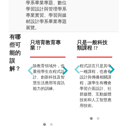
學系畢業專題、數位
學習設計與管理學系
專業實習、學習與媒
材設計學系畢業專題
展覽。
有哪
只培育教育專
只能當老師 !?
只是一般科技
只
些可
業 !?
類課程 !?
業
能的
誤
畢業出路及生涯發
除教育領域外，也
程式語言只是其中
展並非只侷限於擔
解？
重視學生在程式設
一種課程，也會有
任教職，程式設
計、創新科技及智
設計與傳播相關課
計、教育訓練、人
慧生活應用等資訊
程，讓學生有機會
力資源管理、多媒
能力的訓練。
學習介面設計、社
體教材開發、專案
群媒體、互動媒體
管理、評鑑各類型
技術和人工智慧應
媒體教材等，皆為
用技術。
可選擇之職涯發展
方向。