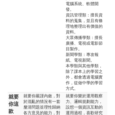
電腦系統、軟體開
發。
資訊管理類：擅長資
料的蒐集，並且有條
理地整理出有價值的
資料。
大眾傳播學類：擅長
廣播、電視或電影節
目製作。
新聞學類：專攻報
紙、電視新聞。
本學類與其他學類，
除了課本上的學習之
外，都會透過電腦實
作，從做中學的學習
方式。
就要你嚴謹內斂，對
就要你樂於運用觀察
就要
於混亂的情況有一套
力、邏輯規劃能力，
你這
釐清問題並理性歸納
設想一個資訊互動的
款
各方意見的能力，對
運用過程，喜歡研究