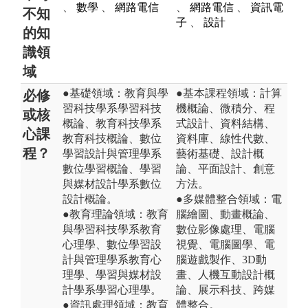
、
數學
、
網路電信
、
網路電信
、
資訊電
不知
子
、
設計
的知
識領
域
●基礎領域：教育與學
●基本課程領域：計算
必修
習科技學系學習科技
機概論、微積分、程
或核
概論、教育科技學系
式設計、資料結構、
心課
教育科技概論、數位
資料庫、線性代數、
程？
學習設計與管理學系
藝術基礎、設計概
數位學習概論、學習
論、平面設計、創意
與媒材設計學系數位
方法。
設計概論。
●多媒體整合領域：電
●教育理論領域：教育
腦繪圖、動畫概論、
與學習科技學系教育
數位影像處理、電腦
心理學、數位學習設
視覺、電腦圖學、電
計與管理學系教育心
腦遊戲製作、3D動
理學、學習與媒材設
畫、人機互動設計概
計學系學習心理學。
論、展示科技、跨媒
●資訊處理領域：教育
體整合。