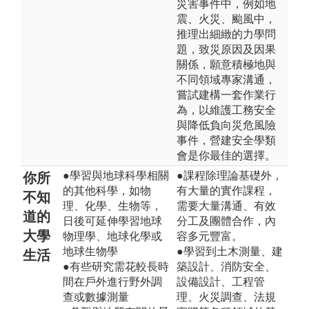
災害事件中，例如地
震、火災、颱風中，
推理出細緻的力學問
題，致災原因及因果
關係，願意積極地與
不同領域專家溝通，
嘗試建構一套作業行
為，以維護工務安全
與降低負向災危風險
事件，營建安全學類
會是你最佳的選擇。
●學習與地球科學相關
●課程除理論基礎外，
你所
的其他科學，如物
有大量的實作課程，
不知
理、化學、生物等，
需要大量溝通、有效
道的
日後可延伸學習地球
分工及團體合作，內
大學
物理學、地球化學或
容多元豐富。
地球生物學
●學習到土木測量、建
生活
●有些研究需花較長時
築設計、消防安全、
間在戶外進行野外調
設備設計、工程管
查或數據測量
理、火災調查、法規