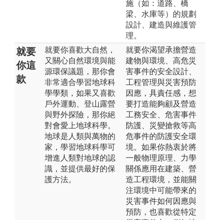
施（如：道路、橋
梁、水庫等）的規劃
設計、建造與維護管
理。
就要你喜歡大自然，
就要你渴望承擔營造
就要
又關心自然環境與能
建物與環境、高危災
你這
源環保議題，那你會
害事件的安全設計、
款
非常適合學習地球科
工程管理與災害預防
學學類，如果又喜歡
因應，具責任感，想
戶外運動、登山露營
要打造能夠顧及營造
與野外探險，那你絕
工務安全、危害事件
對會愛上地球科學。
防護、災變搶救等高
地球是人類與萬物的
危事件的防護安全環
家，學習地球科學可
境。如果你熱衷於將
增進人類對地球的認
一般物理原理、力學
識，並提供最好的保
關係應用在建築、營
護方法。
造工程環境，並能關
注環境中可能帶來的
災害事件如何因應與
預防，也喜歡從特定