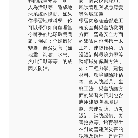
雜的能量來源，加上
防、防災技術應用、
人為活動等，造成地
風險管理與緊急應變
球系統的擾動。如果
等領域知識。
你學習地球科學，你
學習內容涵蓋營造工
可以學到如何處理當
程安全與災害防救兩
今棘手的地球環境問
方面，營造安全方面
題，例如：全球氣候
的學習內容包括土木
變遷、自然災害（如
工程、建築技術、防
地震、海嘯、水患、
護設計與環境力學等
火山活動等等）的成
跨領域知識與方法，
因與防治。
如：工程力學、建物
材料、環境風險評估
等、個人防護具、生
態工法；災害防護方
面的學習內容則包含
應用建築與區域規
劃、營建災防、防災
設計、消防設備、災
害搶救等。培育學生
在對於營建與災害的
認識及應用，是營建