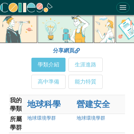
ColleGo! 大學選才與高中育才輔助系統
分享網頁
學類介紹
生涯進路
高中準備
能力特質
我的
地球科學
營建安全
學類
地球環境
學群
地球環境
學群
所屬
學群