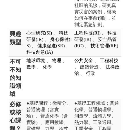
社區的風險，研究真
實災害的案例，模擬
如何在事前預防，並
制定緊急計劃。
心理研究(SI)
、
科技
工程科技(RI)
、
科技
興趣
研發(IR)
、
身心保健(I
研發(IR)
、
安全品管
類型
S)
、
健康促進(SR)
、
(RC)
、
技術管理(RE)
科技創意(IA)
地球環境
、
物理
、
公共安全
、
工程科技
不可
數學
、
化學
、
建築營造
、
法律政
不知
治
、
行政
的知
識領
域
●基礎課程：微積分、
●基礎工程領域：普通
必修
普通物理（含實
化學、普通物理學、
或核
驗）、普通化學（含
測量學、流體力學、
心課
實驗）、應用數學、
熱力學、工業通風、
程？
電磁學、力學、程式
工業安全、工程圖