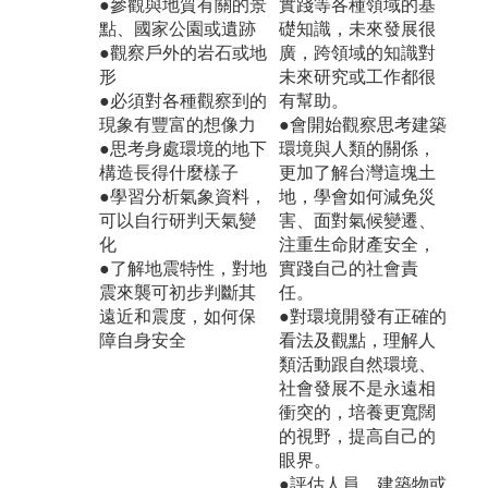
●參觀與地質有關的景
實踐等各種領域的基
點、國家公園或遺跡
礎知識，未來發展很
●觀察戶外的岩石或地
廣，跨領域的知識對
形
未來研究或工作都很
●必須對各種觀察到的
有幫助。
現象有豐富的想像力
●會開始觀察思考建築
●思考身處環境的地下
環境與人類的關係，
構造長得什麼樣子
更加了解台灣這塊土
●學習分析氣象資料，
地，學會如何減免災
可以自行研判天氣變
害、面對氣候變遷、
化
注重生命財產安全，
●了解地震特性，對地
實踐自己的社會責
震來襲可初步判斷其
任。
遠近和震度，如何保
●對環境開發有正確的
障自身安全
看法及觀點，理解人
類活動跟自然環境、
社會發展不是永遠相
衝突的，培養更寬闊
的視野，提高自己的
眼界。
●評估人員、建築物或