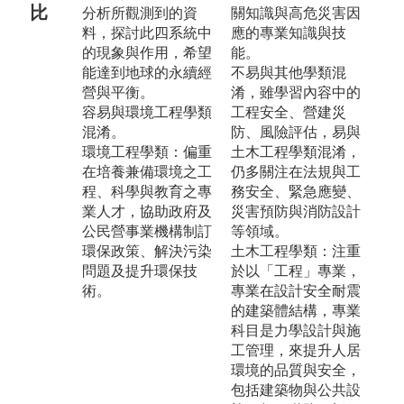
比
分析所觀測到的資
關知識與高危災害因
料，探討此四系統中
應的專業知識與技
的現象與作用，希望
能。
能達到地球的永續經
不易與其他學類混
營與平衡。
淆，雖學習內容中的
容易與環境工程學類
工程安全、營建災
混淆。
防、風險評估，易與
環境工程學類：偏重
土木工程學類混淆，
在培養兼備環境之工
仍多關注在法規與工
程、科學與教育之專
務安全、緊急應變、
業人才，協助政府及
災害預防與消防設計
公民營事業機構制訂
等領域。
環保政策、解決污染
土木工程學類：注重
問題及提升環保技
於以「工程」專業，
術。
專業在設計安全耐震
的建築體結構，專業
科目是力學設計與施
工管理，來提升人居
環境的品質與安全，
包括建築物與公共設