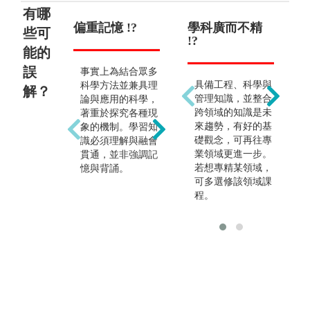
有哪
偏重記憶 !?
野外觀測 !?
學科廣而不精
就業
只
些可
!?
!?
能的
誤
事實上為結合眾多
野外觀測為地球科
因
具備工程、科學與
科學方法並兼具理
學的研究方法之
業
解？
管理知識，並整合
論與應用的科學，
一，尤其近來所發
域
跨領域的知識是未
著重於探究各種現
生的自然災害，若
國
來趨勢，有好的基
象的機制。學習知
沒有親歷現場很難
問
礎觀念，可再往專
識必須理解與融會
了解事件的全貌。
所
業領域更進一步。
貫通，並非強調記
隨科技的進展和訊
也
若想專精某領域，
憶與背誦。
號傳輸技術提昇，
地
可多選修該領域課
已有相當多室內取
館
程。
得資料的方式與室
研
內分析的研究工
司
作。室內資料分析
顧
研究和野外調查工
作
作，可依個人興趣
習
選擇。
考
和
各
程