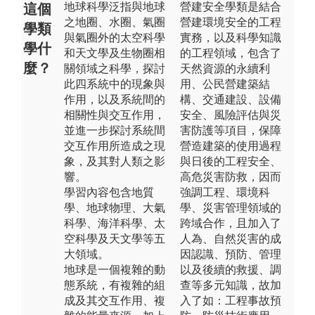
地球科學泛指與地球
營建安全學類是結合
這個
之地圈、水圈、氣圈
營建環境安全的工程
學類
與氣圈外的太空科學
實務，以及科學知識
學什
和天文學及生物圈相
的工程領域，包含了
麼？
關領域之科學，探討
天然資源的永續利
此四系統中的現象與
用、公民營建築結
作用，以及系統間的
構、交通建設、設備
相關性與交互作用，
安全、風險評估與災
並進一步探討系統間
害防護等項目，保障
交互作用所造成之現
營造建築的使用過程
象，及其對人類之影
與日後的工程安全、
響。
高危災害防救，因而
學習內容包含地質
強調工程、環境科
學、地球物理、大氣
學、災害管理領域的
科學、海洋科學、太
跨域合作，且加入了
空科學及天文學等五
人為、自然災害的成
大領域。
因認識、預防、管理
地球是一個複雜的動
以及後續的救援、調
態系統，有複雜的組
查等多元知識，故加
成及其交互作用、複
入了如：工程事故預