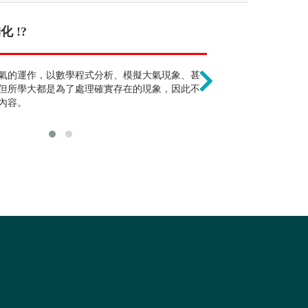
 !?
就業不易 !?
一定會當氣象主
究方法之一，尤其近來所發生的自然災
氣的運作，以數學程式分析、模擬大氣現象、甚
因相關科系少，畢業生在
由於具備程式撰
了解事件的全貌。隨科技的進展和訊號傳
但所學大都是為了處理確實存在的現象，因此不
工程顧問公司等）皆發揮
研究，也可投入
室內取得資料的方式與室內分析的研究工
內容。
調查所、科博館、中油公
野外調查工作，可依個人興趣選擇。
估顧問公司等單位合作，
趣、能力和適應就業環境
課程，因此學生就業出路