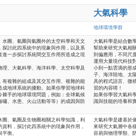
大氣科學
地球環境
學群
、水圈、氣圈與氣圈外的太空科學和天文
大氣科學是結合數
，探討此四系統中的現象與作用，以及系
幫助來研究大氣相
並進一步探討系統間交互作用所造成之現
到偏應用，不同尺
運用大量現代科技
物理、大氣科學、海洋科學、太空科學及
小到一點雲滴的形
子、海洋陸地、太
，有複雜的組成及其交互作用、複雜的能
具的程式語言、微
造成地球系統的擾動。如果你學習地球科
習的內容唷！
今棘手的地球環境問題，例如：全球氣候
如果你學習大氣科
海嘯、水患、火山活動等等）的成因與防
識與技能的培養和
水圈、氣圈及生物圈相關之科學知識，利
大氣科學是建基於
的資料，探討此四系統中的現象與作用，
來研究大氣層中各
與平衡。
容易與物理學類、