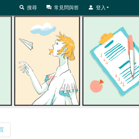
搜尋
常見問與答
登入
質