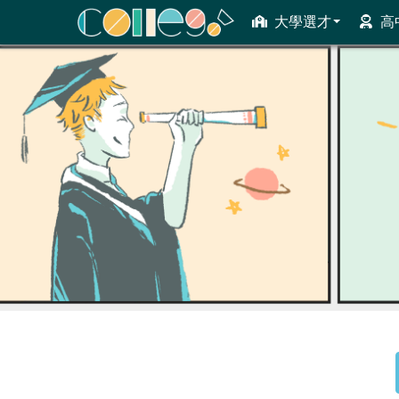
大學選才
高
ColleGo! 大學選才與高中育才輔助系統