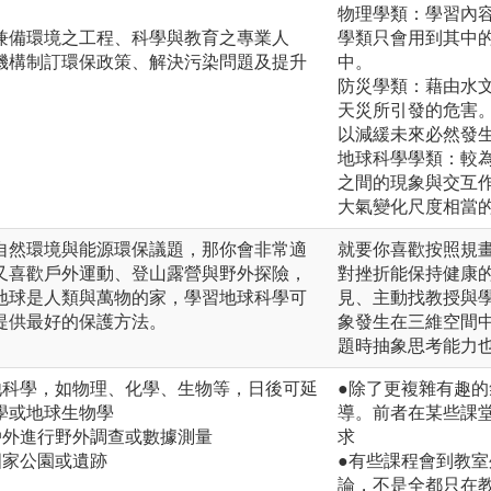
物理學類：學習內
兼備環境之工程、科學與教育之專業人
學類只會用到其中
機構制訂環保政策、解決污染問題及提升
中。
防災學類：藉由水
天災所引發的危害
以減緩未來必然發
地球科學學類：較
之間的現象與交互
大氣變化尺度相當
自然環境與能源環保議題，那你會非常適
就要你喜歡按照規
又喜歡戶外運動、登山露營與野外探險，
對挫折能保持健康
地球是人類與萬物的家，學習地球科學可
見、主動找教授與
提供最好的保護方法。
象發生在三維空間
題時抽象思考能力
他科學，如物理、化學、生物等，日後可延
●除了更複雜有趣
學或地球生物學
導。前者在某些課
戶外進行野外調查或數據測量
求
國家公園或遺跡
●有些課程會到教
論，不是全都只在