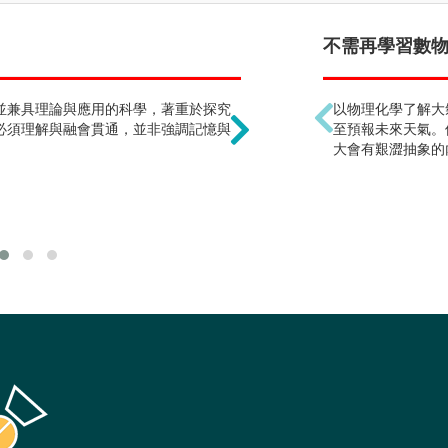
野外觀測 !?
不需再學習數物化
並兼具理論與應用的科學，著重於探究
野外觀測為地球科學的研
以物理化學了解大
必須理解與融會貫通，並非強調記憶與
害，若沒有親歷現場很難
至預報未來天氣。
輸技術提昇，已有相當多
大會有艱澀抽象的
作。室內資料分析研究和