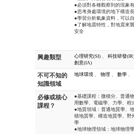
●必須對各種觀察到的現象
●思考身處環境的地下構造
●學習分析氣象資料，可以
●了解地震特性，對地震來
安全
心理研究(SI)
、
科技研發(IR
興趣類型
創意(IA)
地球環境
、
物理
、
數學
、
不可不知的
知識領域
●基礎課程：微積分、普通
必修或核心
用數學、電磁學、力學、程
課程？
●地質領域：普通地質學、
積地質學、構造地質學、野
學
●地球物理領域：地球物理