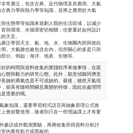
容非常廣泛，包含古典、近代物理及其應用。大氣
的古典力學與熱力學等知識，並將之應用於大氣
文與生態學等知識來規劃人類的生活區域，以減少
。皆與環境、水循環密切相關；但更重於如何設計
生的天災。
為廣泛學習天文、氣、地、水、生物圈內部與彼此
作用。大氣雖也被包含在內，但所關心的多是只與
的部分。例如：海洋、地表、生物等。
畫好的時間與資料收集的實踐程序來做事情，在面
的心態與毅力的研究心態。此外，願意傾聽同儕意
學長姊的勇氣也是不可或缺的。最後，雖然天氣現
中，卻具有隨時間瞬息萬變的特徵，因此在處理問
也是需要的哦。
的氣象知識，還要學習程式語言與抽象原理公式推
堂上會頻繁使用，後者則只在一些理論課上才有要
室外參訪或作觀測實驗，再將收集所得資料分析討
教室內看投影片或黑板的