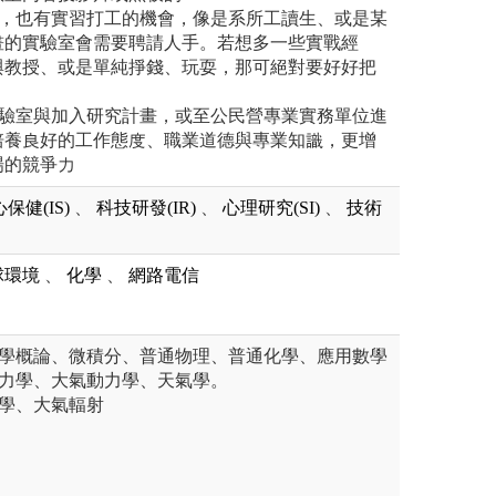
程，也有實習打工的機會，像是系所工讀生、或是某
畫的實驗室會需要聘請人手。若想多一些實戰經
與教授、或是單純掙錢、玩耍，那可絕對要好好把
實驗室與加入研究計畫，或至公民營專業實務單位進
培養良好的工作態度、職業道德與專業知識，更增
場的競爭力
保健(IS)
、
科技研發(IR)
、
心理研究(SI)
、
技術
球環境
、
化學
、
網路電信
科學概論、微積分、普通物理、普通化學、應用數學
熱力學、大氣動力學、天氣學。
化學、大氣輻射