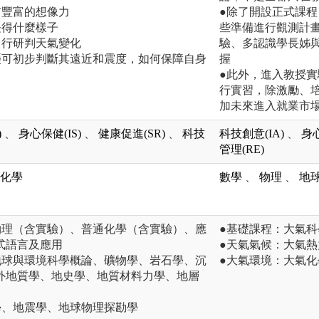
有豐富的想像力
●除了開設正式課
長得什麼樣子
些準備進行觀測計
自行研判天氣變化
驗、多認識學長姊
襲可初步判斷其遠近和震度，如何保障自身
握
●此外，進入教授
行實習，除激勵、
加未來進入就業市
)
、
身心保健(IS)
、
健康促進(SR)
、
科技
科技創意(IA)
、
身心
管理(RE)
化學
數學
、
物理
、
地
物理（含實驗）、普通化學（含實驗）、應
●基礎課程：大氣
式語言及應用
●天氣氣候：大氣
地球與環境科學概論、礦物學、岩石學、沉
●大氣環境：大氣
外地質學、地史學、地質材料力學、地層
學、地震學、地球物理探勘學