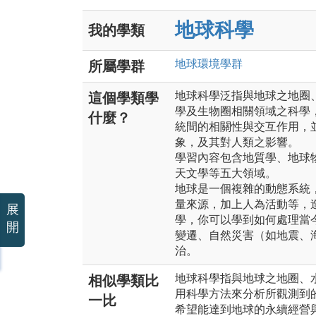
地球科學
我的學類
地球環境
學群
所屬學群
地球科學泛指與地球之地圈
這個學類學
學及生物圈相關領域之科學
什麼？
統間的相關性與交互作用，
象，及其對人類之影響。
學習內容包含地質學、地球
天文學等五大領域。
地球是一個複雜的動態系統
量來源，加上人為活動等，
展
學，你可以學到如何處理當
開
變遷、自然災害（如地震、
治。
地球科學指與地球之地圈、
相似學類比
用科學方法來分析所觀測到
一比
希望能達到地球的永續經營