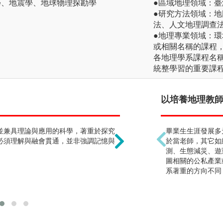
學、地震學、地球物理探勘學
●區域地理領域：
●研究方法領域：
法、人文地理調查
●地理專業領域：
或相關名稱的課程
各地理學系課程名
統整學習的重要課
野外觀測 !?
以培養地理教師為
並兼具理論與應用的科學，著重於探究
野外觀測為地球科學的研
畢業生生涯發展多
必須理解與融會貫通，並非強調記憶與
害，若沒有親歷現場很難
於當老師，其它如
輸技術提昇，已有相當多
測、生態減災、遊
作。室內資料分析研究和
圖相關的公私產業
系著重的方向不同