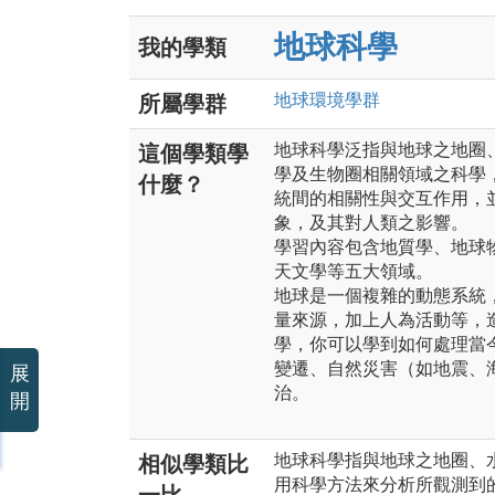
地球科學
我的學類
地球環境
學群
所屬學群
地球科學泛指與地球之地圈
這個學類學
學及生物圈相關領域之科學
什麼？
統間的相關性與交互作用，
象，及其對人類之影響。
學習內容包含地質學、地球
天文學等五大領域。
地球是一個複雜的動態系統
量來源，加上人為活動等，
學，你可以學到如何處理當
變遷、自然災害（如地震、
展
治。
開
地球科學指與地球之地圈、
相似學類比
用科學方法來分析所觀測到