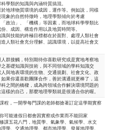
球科學類的知識與內涵特質搞混。
重於地球物質環境的成因，運作等。例如說，同樣
境現象的自然特徵時，地理學類傾向於考慮
、「政治」、「機構」等因素，而地球科學學類比
成份、成因、構造作用以及地質時間等。
知識與技能的終極目標都在於面對、處理人類社會
創造人類社會充分理解、認識環境，以提高社會文
與人群接觸，特別期待你喜歡研究或是實地考察地
學之基礎知識與技術，與不同領域的學科知識交
索人與地表環境的生物、交通規劃、社會文化、政
。如果你還喜歡團隊合作，善於溝通就更棒了，這
學科之間的橋樑，成為跨領域合作解決環境問題的
歡這樣的自己，那麼地理學類就是很適合你的喔。
的課程，一開學每門課的老師都搶著訂定這學期實察
，你可能連假日都會因實察或作業而不能回家
選修課五花八門，地質學、氣象學、氣候學、水文
地理學、交通地理學、都市地理學、發展地理學、