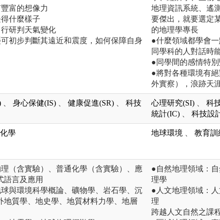
有豐富的想像力
地理資訊系統、遙
長得什麼樣子
要傑出，就要選定
自行研判天氣變化
的地理學專長
襲可初步判斷其遠近和震度，如何保障自身
●什麼領域都學會
同學科的人對話時
●同學間的感情特
●將對各種環境有
外實察），浪跡天
)
、
身心保健(IS)
、
健康促進(SR)
、
科技
心理研究(SI)
、
科技
統計(IC)
、
科技設計
化學
地球環境
、
教育訓
物理（含實驗）、普通化學（含實驗）、應
●自然地理領域：
式語言及應用
理學
地球與環境科學概論、礦物學、岩石學、沉
●人文地理領域：
外地質學、地史學、地質材料力學、地層
理
跨越人文自然之課程