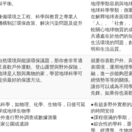
與平衡。
地理學類容易與地
地球科學學類：側
兼備環境之工程、科學與教育之專業人
在解釋地球表面環
機構制訂環保政策、解決污染問題及提升
「人」、「社會」
較關心地球物質的
共通處在於他們的
生活環境的問題，
明和生活品質。
自然環境與能源環保議題，那你會非常適
就要你喜歡戶外、
又喜歡戶外運動、登山露營與野外探險，
表環境，運用地理
地球是人類與萬物的家，學習地球科學可
融，進一步能夠思
提供最好的保護方法。
經情勢等等的關係
讓你可以成為不同
先鋒。如果你也喜
他科學，如物理、化學、生物等，日後可延
●有超多野外實察
學或地球生物學
的時間安排
戶外進行野外調查或數據測量
●課程很滿的學期
國家公園或遺跡
●綜合性的學科，
學、經濟學、生物