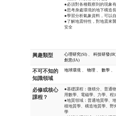
●必須對各種觀察到的現象
●思考身處環境的地下構造
●學習分析氣象資料，可以
●了解地震特性，對地震來
安全
心理研究(SI)
、
科技研發(IR
興趣類型
創意(IA)
地球環境
、
物理
、
數學
、
不可不知的
知識領域
●基礎課程：微積分、普通
必修或核心
用數學、電磁學、力學、程
課程？
●地質領域：普通地質學、
積地質學、構造地質學、野
學