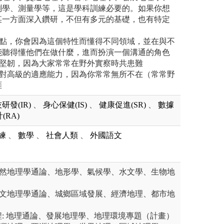
測學、測量學等，這是學科訓練必要的。如果你想
某一方面深入鑽研，不但有多元的基礎，也有特定
一點，你會因為這個特性而懂得不同領域，並在與不
能聽得懂他們在做什麼，進而扮演一個溝通的角色
別堅韌，因為大家常常在野外實察時共患難
絕對高級的適應能力，因為你常常無所不在（常常野
涯
研發(IR)
、
身心保健(IS)
、
健康促進(SR)
、
數據
(RA)
練
、
數學
、
社會人類
、
外國語文
自然地理學通論、地形學、氣候學、水文學、生物地
人文地理學通論、城鄉區域發展、經濟地理、都市地
: 地理通論、發展地理學、地理環境專題（計畫）