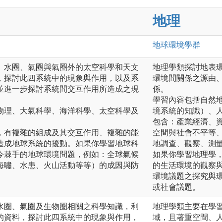
地理
地球環境
學群
、水圈、氣圈與氣圈外的太空科學和天文
地理學類探討地表
，探討此四系統中的現象與作用，以及系
環境間關係之源由
並進一步探討系統間交互作用所造成之現
係。
學習內容包括自然
物理、大氣科學、海洋科學、太空科學及
境系統的知識）、
包含：產業經濟、
，有複雜的組成及其交互作用、複雜的能
空間與社會不平等
造成地球系統的擾動。如果你學習地球科
地調查、觀察、測
今棘手的地球環境問題，例如：全球氣候
如果你學習地理學
海嘯、水患、火山活動等等）的成因與防
的生活環境的觀察
環境議題之探究與
或社會議題。
水圈、氣圈及生物圈相關之科學知識，利
地理學類主要在學
的資料，探討此四系統中的現象與作用，
域，且著重空間、