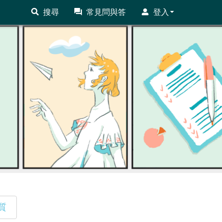
搜尋
常見問與答
登入
質