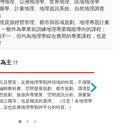
臺灣地理、亞洲地理學、世界地理、區域地理學
地圖學、計量地理、地理資訊系統、自然地理調查
法
環境資源經營管理、都市與區域規劃、地理專題計畫
，一般作為畢業前訓練地理專業職能導向的課程；
稱不一，但均為地理學綜合應用的專業課程，也是
程
主 !?
就業不易 !?
地理就是靠背誦 
究方法之一，尤其近來所發生的自然災
元且豐富，反應地理學類跨領域的特質，不僅限
因相關科系少，畢業生在
地理學的學習，
了解事件的全貌。隨科技的進展和訊號傳
編輯教科書、空間發展規劃、都市規劃、環境監
工程顧問公司等）皆發揮
分」的感覺，大
室內取得資料的方式與室內分析的研究工
憩規劃、旅遊與導覽業、空間資訊分析、測量製
調查所、科博館、中油公
外，再加深到觀
野外調查工作，可依個人興趣選擇。
或公職等，也是職涯的選擇。 （注意！各地理學
估顧問公司等單位合作，
習；不但注重實
，這也反應地理學類跨平台的特質。）
趣、能力和適應就業環境
究與應用。
課程，因此學生就業出路