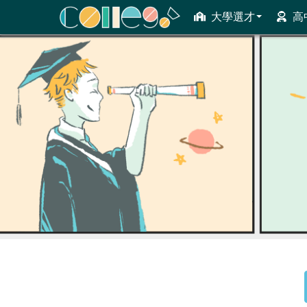
大學選才
高
ColleGo! 大學選才與高中育才輔助系統