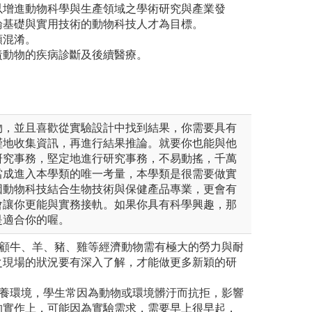
以增進動物科學與生產領域之學術研究與產業發
論基礎與實用技術的動物科技人才為目標。
類混淆。
責動物的疾病診斷及後續醫療。
物，並且喜歡從實驗設計中找到結果，你需要具有
謹地收集資訊，再進行結果推論。就要你也能與他
研究事務，堅定地進行研究事務，不易動搖，千萬
當成進入本學類的唯一考量，本學類是很需要做實
因動物科技結合生物技術與保健產品專業，更會有
會讓你更能與實務接軌。如果你具有科學興趣，那
是適合你的喔。
照顧牛、羊、豬、雞等經濟動物需有極大的勞力與耐
之現場的狀況要有深入了解，才能做更多新穎的研
飼養環境，學生常因為動物或環境髒汙而抗拒，影響
的實作上，可能因為實驗需求，需要早上很早起，