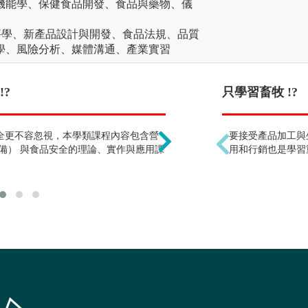
機能學、保健食品開發、食品與藥物、儀
評學、新產品設計與開發、食品法規、品質
學、風險分析、媒體溝通、產業實習
?
就是在做食品烹飪 !?
只學習畜牧 !?
全更不容忽視，本學類課程內容包含營
食品加工是一門專業知識
要接受產品加工與
備） 與食品安全的理論、實作與應用課
範圍，並應用於食品產業
用和行銷也是學習
科學與藝術。