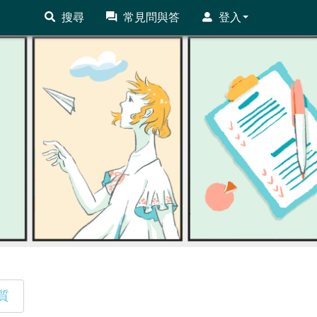
搜尋
常見問與答
登入
質