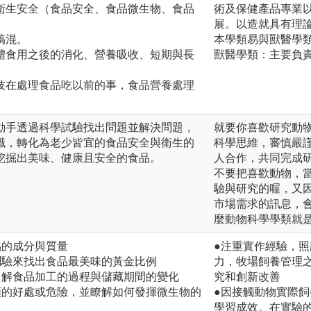
衛生安全（食品安全、食品微生物、食品
術及保健產品專業
展。以造就具有理
搞混。
本學類易與獸醫學
體食用之後的消化、營養吸收、短期與長
獸醫學類：主要負
技在處理食品吃以前的事，食品營養處理
動手透過科學試驗找出問題並解決問題，
就要你喜歡研究動
識，轉化為老少皆宜的食品安全與衛生的
科學思維，審慎嚴
挖掘出美味、健康且安全的食品。
人合作，共同完成
不要把喜歡動物，
驗與研究的喔，又
市場需求的訊息，
麼動物科學學類就
品的成分與質量
●注重實作經驗，
測驗來找出食品最美味的黃金比例
力，牧場飼養管理
了解食品加工的過程與儲藏期間的變化
究和創新改善
類的好處或危險，並瞭解如何發揮微生物的
●因接觸動物實際
學習成效。在實驗