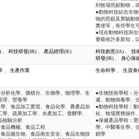
到牧場照顧動物，
●動物科技結合生
物的照顧及實驗動
糞便等，有些學生
●現在動物科技與
要吸收許多新知，
)
、
科技研發(IR)
、
產品經理(IE)
科技創意(IA)
、
技術
研發(IR)
、
身心保健(
學
、
生產作業
生命科學
、
生資食
、分析化學、微積分、生物學、物理學、生
●生物技術學程：
原理、營養學
遞、動物病毒學、
工學、食品加工實習、食品化學、農產品加
●動物科技學程：
工學、蔬果加工學、水產加工、發酵學、
祉、牧場實務操作
品檢驗分析
●保健產品學程：
、食品機械、食品工程
學、中醫養生學、
：食品微生物、食品衛生安全、食品生物技
銷學