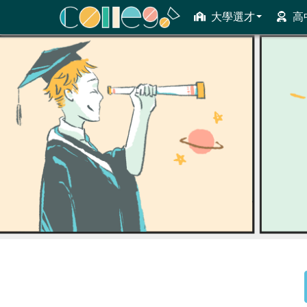
大學選才
高
ColleGo! 大學選才與高中育才輔助系統