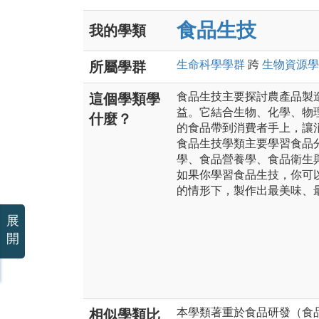
食品生技
我的學類
生命科學
學群
跨
生物資源
學
所屬學群
食品生技主要探討農產品製
這個學類學
益。它結合生物、化學、物
什麼？
的食品帶到消費者手上，讓
食品生技學類主要學習食品
學、食品營養學、食品衛生
如果你學習食品生技，你可
的情形下，製作出最美味、
展
開
本學類著重於食品研發（食
相似學類比