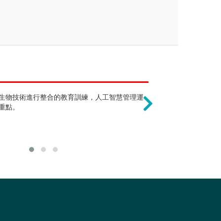
未來出入僅限於食品餐
可以當獸醫 !?
與技術，需充分了解食物原理及加工使用
生物技術進行整合的教育訓練，人工智慧管理運
養成教育中融合多元跨領
動物科學學類的
提升經濟效益與價值，是一門有趣的應用
重點。
括食品或化學檢驗分析領
防護與管理領域、保健食