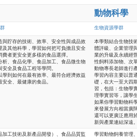
動物科學
群
生物資源
學群
造與貯存的技術、效率、安全性與成品效
本學類結合生物技
理及其他科學，學習如何把可負擔且安全
體評級、企業管理
消費者更安全更多樣的食品選擇。
業的升級及永續經
分析、食品化學、食品加工、食品微生物
性飼料添加物、次
與安全及食品工程等學問。
動物專長老師進行
以學到如何在最有效率、最符合經濟效益
學習內容主要以普
最安全、最健康的食品。
礎，在大一至大四
習，包括：生物學
理學實習等，讓學
如果你學習動物科
來發展方向相當廣
還可以更廣泛應用
新與產業連結深遠
品加工技術及新產品開發）、食品品質監
學習動物飼養管理