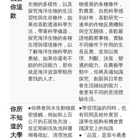
生物的多樣性，以及
物發展的各種條件，
你這
探究海洋生物的生活
對農業、自然科學感
款
習性與生存條件，如
到好奇，喜歡研究一
果你喜歡透過科學方
連串的作物反應機制
法，帶著科學儀器，
與交互關係，喜歡嚴
探究海洋生物的各種
謹地觀察事物、實驗
生理與環境條件，以
不同條件下作用的生
了解海洋生物科學的
長反應、並加以推
奧秘。如果你還有不
理、判斷、決策，變
錯的外語能力，那你
通的能力。在農藝學
就是海洋資源學類所
類中，你將具備知識
要找的人才。
探究、創新與日常飲
食生活鏈結的能力，
會更有不同的意境體
驗生活。
●你將會與水生動物親
●學習理論的同時，也
你所
密接觸，例如和上百
有田間及校外實習，
不知
公斤的石斑魚共游，
讓學生能夠有機會實
道的
並定期刷洗魚池與珊
踐課堂上的知識
大學
瑚養殖缸、清理池底
●「品質」是當今農產