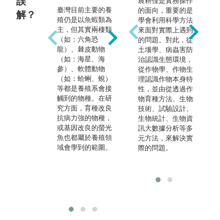
誤
農耕僅是實務操作
臺灣目前主要的養
養殖涵蓋了多個面
海
的面向，重要的是
解？
殖仍是以魚蝦類為
向，養殖池的設計
要
學會利用科學方法
主，但其實兩棲類
包含水的流向、洩
定
來面對實際上遇到
（如：六角恐
水坡度、池壁材質
有
的問題。對此，從
龍）、棘皮動物
和過濾系統等等；
脊
土壤學、病蟲害防
（如：海星、海
飼料的營養比例、
等
治認識生態環境，
參）、軟體動物
適口性、投餵時間
（
從作物學、作物生
（如：蛤蜊、蜆）
及微生物的搭配投
珊
理認識作物本身特
等都是養殖系會接
餵，這些都會因為
圖
性，並由從透過作
觸到的物種。在研
物種和生長階段不
的
物育種方法、生物
究方面，育種改良
同而需要做調整。
技術、試驗設計、
抗病力強的物種，
另外，除了每日的
生物統計、生物資
或基因改良的螢光
投餵，還需要觀察
訊大數據分析等多
魚也都屬於養殖領
水產物種是否有行
元方法，來解決實
域會學到的範圍。
為異常，例如魚蝦
際的問題。
浮頭、磨底等徵
兆，即早發現才能
做出應對措施，將
傷害降至最低。