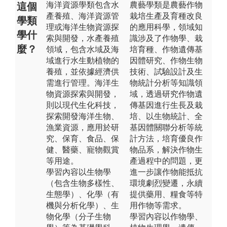
海洋資源學類包含水
農藝學類是農藝作物
這個
產養殖、海洋資源管
栽培生產及育種改良
學類
理或海洋生物資源探
的應用科學，領域知
學什
索與開發，水產養殖
識涉及了作物學、栽
麼？
領域，包含水域及海
培育種、作物遺傳基
域進行水生動植物的
因體研究、作物生物
養殖，並依據經濟供
技術、試驗設計及生
需進行管理。海洋生
物統計分析等知識領
物資源探索與開發，
域，透過研究作物遺
則以現代生化科技，
傳基因進行生長及栽
探索開發海洋生物、
培、以生物統計、全
漁業資源，應用於研
基因體關聯分析等統
究、保育、食品、保
計方法，培育優良作
健、醫藥、寵物觀賞
物品系，解決作物生
等用途。
產過程中的問題，更
學習內容以生物學
進一步讓作物能抵抗
（包含生物多樣性、
環境劇烈變遷，永續
生態學）、化學（有
提供藥用、糧食等特
機與分析化學）、生
用作物等需求。
物化學（分子生物
學習內容以作物學、