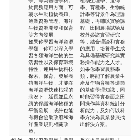
學）等為基礎學科。
植物生理學、遺傳
於實務應用方面，可
學、育種學、生物統
朝水生動植物養殖、
計學等背景作為理論
漁業資源管理、海洋
基礎，再輔以實驗課
生物資源開發和保育
程、田間農場試驗及
等方向發展。
校外參訪實習研究
如果你學習海洋資源
等，結合理論和實務
學類，你可以深入學
的應用，培養學生成
習各類海洋生物的生
為具備基礎研究與實
活習性以及保育環境
務操作能力之人才。
特性，運用生物科技
如果你學習農藝學
探索、保育、發展養
類，將能了解農業生
殖海洋生物，才能在
產及作物育種等環節
海洋資源快速枯竭的
的基礎學理知識，同
狀況下，延長並且永
時能習得實務面之田
續的保護海洋物種的
間操作與資料統計分
平衡發展，或許也能
析能力，及如何以科
有機會協助政府和海
學方法為農業發展找
洋產業規劃相關政
出解決方案。
策。