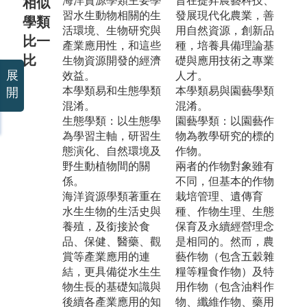
海洋資源學類主要學
旨在提昇農藝科技、
相似
習水生動物相關的生
發展現代化農業，善
學類
活環境、生物研究與
用自然資源，創新品
比一
產業應用性，和這些
種，培養具備理論基
比
生物資源開發的經濟
礎與應用技術之專業
展
效益。
人才。
本學類易和生態學類
本學類易與園藝學類
開
混淆。
混淆。
生態學類：以生態學
園藝學類：以園藝作
為學習主軸，研習生
物為教學研究的標的
態演化、自然環境及
作物。
野生動植物間的關
兩者的作物對象雖有
係。
不同，但基本的作物
海洋資源學類著重在
栽培管理、遺傳育
水生生物的生活史與
種、作物生理、生態
養殖，及銜接於食
保育及永續經營理念
品、保健、醫藥、觀
是相同的。然而，農
賞等產業應用的連
藝作物（包含五穀雜
結，更具備從水生生
糧等糧食作物）及特
物生長的基礎知識與
用作物（包含油料作
後續各產業應用的知
物、纖維作物、藥用