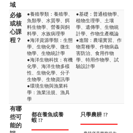
域
●養殖學類：養殖學、
●基礎：普通植物學、
必修
魚類學、水質學、餌
植物生理學、土壤
或核
料生物學、營養與飼
學、遺傳學、生物統
心課
料學、水族病理學
計學、作物生產概論
程？
●海洋資源學類：生態
●進階：農場實習、作
學、生物化學、微生
物育種學、作物病蟲
物學、生物統計學
害防治、食用作物
●海洋生物科技：有機
學、特用作物學、試
化學、海洋生物多樣
驗設計學
性、生物化學、分子
生物學、生物資訊學
●環境生物與漁業科
學：漁業法規、漁具
學
有哪
都在養魚或養
學習如何丟飼
只學農耕 !?
認
畢
些可
蝦 !?
料 !?
!?
農
能的