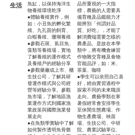
魚缸，以保持海洋生
品所重視的一大指
生活
物養殖環境乾淨
標，農藝的人需要具
●體驗養殖實作，例
備育種及品鑑能力才
如：小丑魚的孵化繁
能辨別「何謂好品
殖、九孔苗的飼育、
質、好吃」，才能了
白蝦養殖、珊瑚養殖
解消費端需要怎樣的
●參觀石斑、虱目魚、
農產品。是故在本學
藻類等養殖場，實地
類中，將有機會練習
了解養殖的運作模式
作物雜交育種及食物
及養殖戶的經驗分享
官能品評，如：米、
●參觀藥廠或上市、櫃
茶葉、咖啡
生技公司，了解其研
●學生可以依照自己喜
發運作模式與公司經
好，經由實習過程中
營等經驗分享。參觀
探索不同的未來職涯
魚市場，了解地區漁
走向。農藝學類在寒
業運作方式到國家漁
暑假經常會安排學生
業政策與國際漁業發
至休閒生態農場、作
展走向
物生產農場、秧苗
●在魚類學實驗中了解
場、生技公司、中研
如何製作透明魚骨骼
院、農業試驗單位、