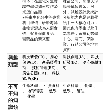
標本；在生化分生實
種苗公司、高爾夫球
驗中學習如何製作螢
場等單位實習。另
光蛋白晶體
外，試驗設計及統計
●藉由生化分生等專業
分析能力也是農藝學
科目學習，研發海洋
類中一大核心能力，
生物資源成為人類食
因此也有學生以此作
物、營養保健食品、
為專長，選擇到醫學
醫藥品的新來源
中心、電商、保險
業、行銷公司等地方
實習
科技研發(IR)
、
身心
科技創意(IA)
、
科技
興趣
保健(IS)
、
產品經理(I
研發(IR)
、
身心保健(I
類型
E)
、
技術管理(RE)
、
S)
廣告公關(EA)
、
科技
管理(ER)
生命科學
、
生資食科
生命科學
、
化學
、
不可
、
地球環境
、
數學
數學
、
管理
不知
、
化學
的知
識領