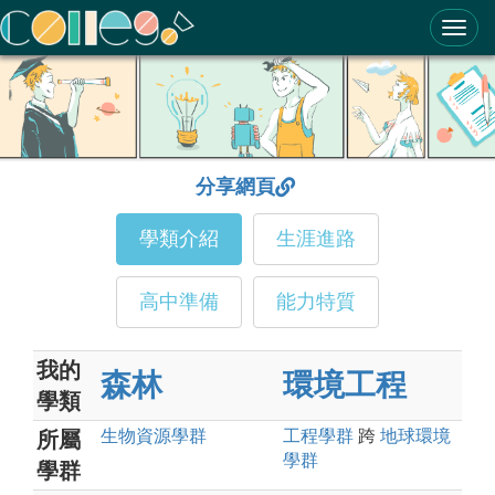
ColleGo! 大學選才與高中育才輔助系統
分享網頁
學類介紹
生涯進路
高中準備
能力特質
我的
森林
環境工程
學類
生物資源
學群
工程
學群
跨
地球環境
所屬
學群
學群