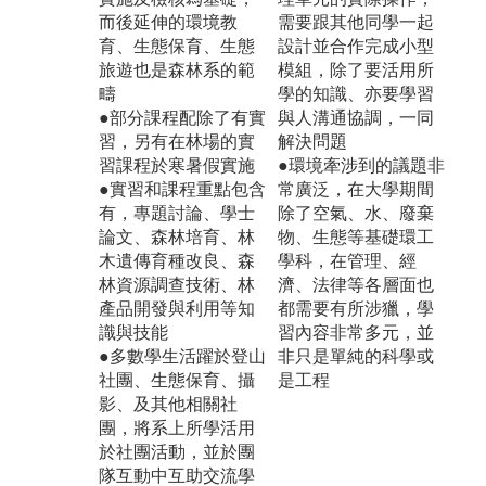
而後延伸的環境教
需要跟其他同學一起
育、生態保育、生態
設計並合作完成小型
旅遊也是森林系的範
模組，除了要活用所
疇
學的知識、亦要學習
●部分課程配除了有實
與人溝通協調，一同
習，另有在林場的實
解決問題
習課程於寒暑假實施
●環境牽涉到的議題非
●實習和課程重點包含
常廣泛，在大學期間
有，專題討論、學士
除了空氣、水、廢棄
論文、森林培育、林
物、生態等基礎環工
木遺傳育種改良、森
學科，在管理、經
林資源調查技術、林
濟、法律等各層面也
產品開發與利用等知
都需要有所涉獵，學
識與技能
習內容非常多元，並
●多數學生活躍於登山
非只是單純的科學或
社團、生態保育、攝
是工程
影、及其他相關社
團，將系上所學活用
於社團活動，並於團
隊互動中互助交流學