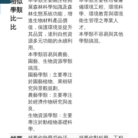
本學類主要關注在拓
本學類主要在培養兼
相似
展森林科學知識及森
備環境工程、環境科
學類
林生態系統功能，增
學、環境教育與環境
比一
進生物材料產品價
衛生管理之專業人
比
值，保護環境並提升
才。
其品質，達到自然資
本學類不容易與其他
源多元功能的永續利
學類搞混。
用。
本學類容易與農藝、
園藝、生物資源學類
搞混。
園藝學類：主要專注
於園藝植物、果樹研
究與景觀規劃。
農藝學類：主要專注
於經濟作物研究與改
良。
生物資源學類：主要
專注於動植物基礎科
學。
就要你熱愛戶外活
就要你對科學、工程