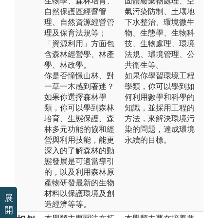
生物學、森林培育、
固體廢棄物處理、空
自然保護區經營管
氣污染防制、土壤地
理、自然資源經營管
下水整治、環境微生
理及保育法規等；
物、生態學、生物科
「資源利用」方面包
技、生物處理、環境
含森林經營學、林產
法規、環境管理、公
學、林政學。
共衛生等。
你是否憧憬山林、對
如果你學習環境工程
一草一木感到著迷？
學類，你可以學到如
如果你選擇森林學
何利用數學和科學的
類，你可以學到森林
知識，並採用工程的
培育、生態保護、森
方法，來解決環境污
林多元功能的協和經
染的問題，達成環境
營與利用技能，能更
永續的目標。
深入的了解森林的動
態發展是可適當導引
的，以及利用森林原
產物研發最新的生物
材料以保護環境及創
展
造經濟等等。
開