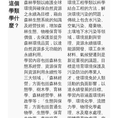
森林學類以維護全球
環境工程學類以科學
這個
環境與確保自然資源
結合工程的方法，解
學類
之永續為目標，藉由
決環境污染的問題，
學什
森林生態系統的知識
傳統上包含水污染、
麼？
及經營技術，增加森
空氣污染、廢棄物、
林生態、物種保育等
土壤地下水污染等領
價值，去保護並提升
域，環境規劃與管
森林環境品質，以達
理、資源永續循環、
自然資源多元功能的
能源開發、環工奈米
永續利用。
材料、氣候變遷則是
學習內容包括森林生
新近重視的議題。目
態系經營、資源保育
標是培育環境保護及
與資源利用永續性等
污染防治的專業人
三大領域，「森林經
才，使環境免於人類
營」方面包括森林生
活動的負面影響，以
態學、樹木學、育林
達永續發展的目標。
學、森林經營學、林
學習內容涵蓋環境科
政學等；「生態與保
學、環境化學、流體
育」方面包括普通生
力學、物理化學處
物學、生態學、保育
理、水及廢水處理、