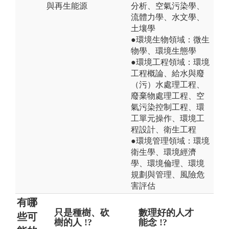
與再生能源
分析、空氣污染學、
流體力學、水文學、
土壤學
●環境生物領域：微生
物學、環境生態學
●環境工程領域：環境
工程概論、給水與廢
（污）水處理工程、
廢棄物處理工程、空
氣污染控制工程、環
工單元操作、環境工
程設計、衛生工程
●環境管理領域：環境
衛生學、環境經濟
學、環境倫理、環境
規劃與管理、風險危
害評估
有哪
只是種樹、砍
只能成為巡山
數理好的人才
畢
些可
樹的人 !?
員 !?
能念 !?
做