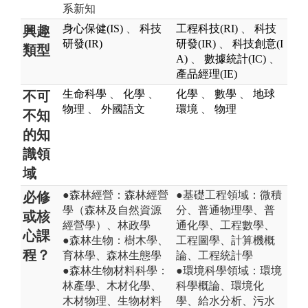
系新知
身心保健(IS)
、
科技
工程科技(RI)
、
科技
興趣
研發(IR)
研發(IR)
、
科技創意(I
類型
A)
、
數據統計(IC)
、
產品經理(IE)
生命科學
、
化學
、
化學
、
數學
、
地球
不可
物理
、
外國語文
環境
、
物理
不知
的知
識領
域
●森林經營：森林經營
●基礎工程領域：微積
必修
學（森林及自然資源
分、普通物理學、普
或核
經營學）、林政學
通化學、工程數學、
心課
●森林生物：樹木學、
工程圖學、計算機概
程？
育林學、森林生態學
論、工程統計學
●森林生物材料科學：
●環境科學領域：環境
林產學、木材化學、
科學概論、環境化
木材物理、生物材料
學、給水分析、污水