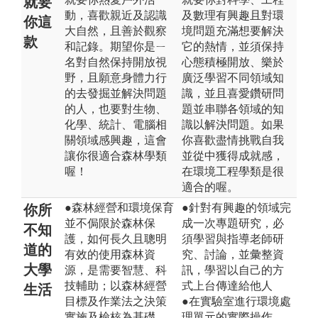
就要
動，喜歡親近及認識
及數理有興趣且對環
你這
大自然，且善於觀察
境問題充滿想要解決
款
和記錄。期望你是ㄧ
它的熱情，並須保持
名對自然保持開放視
心態積極開放、樂於
野，且願意身體力行
廣泛學習不同領域知
的去發掘並解決問題
識，並且喜愛鑽研問
的人，也要對生物、
題並串聯各領域的知
化學、統計、電腦相
識以解決問題。如果
關領域感興趣，這會
你喜歡盡情挑戰自我
讓你很適合森林學類
並從中獲得成就感，
喔！
在環境工程學類是很
適合的喔。
●森林經營和環境保育
●針對有興趣的領域完
你所
並不侷限於森林保
成一次專題研究，必
不知
護，如何長久且聰明
須學習與指導老師研
道的
有效的使用森林資
究、討論，並彙整資
大學
源，是需要智慧、科
訊，學習以自己的方
技輔助；以森林經營
式上台傳達給他人
生活
目標及作業法之決策
●在實驗室進行環境處
實施及檢核為基礎，
理單元的實際操作，