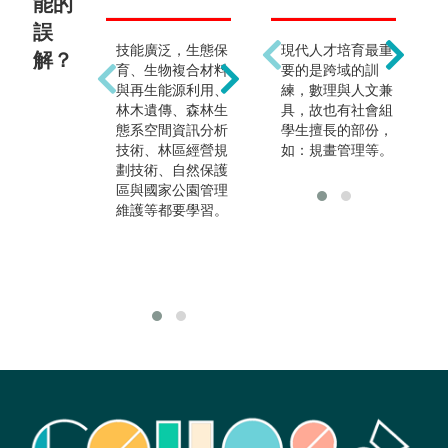
能的
分
誤
技能廣泛，生態保
森林副產物（非木
現代人才培育最重
解？
育、生物複合材料
質森林產物）的利
要的是跨域的訓
與再生能源利用、
用與開發、生態能
練，數理與人文兼
林木遺傳、森林生
源、森林資源調
具，故也有社會組
態系空間資訊分析
查、森林經營、生
學生擅長的部份，
技術、林區經營規
態調查與評估、環
如：規畫管理等。
劃技術、自然保護
境管理或環境影響
區與國家公園管理
評估等，除了有關
維護等都要學習。
木（竹）材產業，
亦可從事生態或環
境工程科技領域相
關產業。