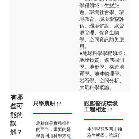
學程領域：生態旅
遊、環境社會學、環
境教育、環境影響評
估、環境解說、水資
源管理、保育生物
學、空間資訊防災應
用。
●地球科學學程領域：
地球物質、遙感探測
學、地形學、構造地
質學、地球物理學、
岩石學、空間分析、
大氣科學概論。
有哪
只學農耕 !?
畢業後只能在
跟獸醫或環境
前
些可
農田工作 !?
工程相近 !?
能的
誤
農耕僅是實務操作
除此之外，亦可進
生態學類學習主軸
的面向，重要的是
解？
入公職體系，或往
為生態學，強調自
學會利用科學方法