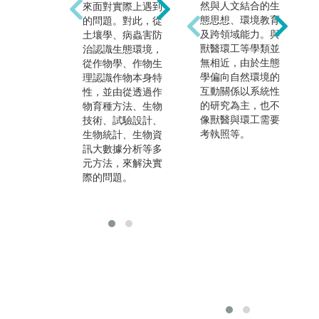
食品界、教育界、
然與人文結合的生
來面對實際上遇到
生技產業、研究機
態思想、環境教育
的問題。對此，從
關、各農業試驗機
及跨領域能力。與
土壤學、病蟲害防
構、國合會及農技
獸醫環工等學類並
治認識生態環境，
團等單位工作。迎
無相近，由於生態
從作物學、作物生
著大數據時代來
學偏向自然環境的
理認識作物本身特
臨，農藝領域之統
互動關係以系統性
性，並由從透過作
計分析能力也可應
的研究為主，也不
物育種方法、生物
用於醫學、商務、
像獸醫與環工需要
技術、試驗設計、
金融、工業及資訊
考執照等。
生物統計、生物資
體系中，以本身具
訊大數據分析等多
備之數據資料整合
元方法，來解決實
及分析能力，提供
際的問題。
最佳的決策制定。