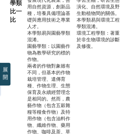
發展現代化農業，善
學習主軸，研習生態
學類
用自然資源，創新品
演化、自然環境及野
比一
種，培養具備理論基
生動植物間的關係。
比
礎與應用技術之專業
本學類易與環境工程
人才。
學類混淆。
本學類易與園藝學類
環境工程學類：著重
混淆。
於非生物環境的診斷
園藝學類：以園藝作
及修復。
物為教學研究的標的
作物。
兩者的作物對象雖有
展
不同，但基本的作物
開
栽培管理、遺傳育
種、作物生理、生態
保育及永續經營理念
是相同的。然而，農
藝作物（包含五穀雜
糧等糧食作物）及特
用作物（包含油料作
物、纖維作物、藥用
作物、咖啡及茶、草