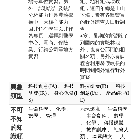
場等單位實習。另
組、地科組或環政
外，試驗設計及統計
組，這四年總是上山
分析能力也是農藝學
下海，皆有各種豐富
類中一大核心能力，
的野外踏查與田野調
因此也有學生以此作
查
為專長，選擇到醫學
●寒、暑期的實習除了
中心、電商、保險
到國內的實驗林地
業、行銷公司等地方
外，也有公部門的相
實習
關名額，另外亦有課
程會利用暑假較長的
時間到國外進行野外
實察
科技創意(IA)
、
科技
科技研發(IR)
、
科技
興趣
研發(IR)
、
身心保健(I
創意(IA)
、
產品經理(I
類型
S)
E)
生命科學
、
化學
、
地球環境
、
生命科學
不可
數學
、
管理
、
生資食科
、
數學
不知
、
化學
、
傳播媒體
的知
、
教育訓練
、
社會人
識領
類
、
本國語文
、
人