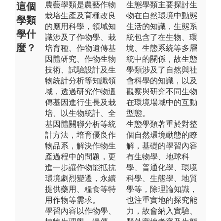
農藝學類是農藝作物
生態學類主要探討生
這個
栽培生產及育種改良
物在自然環境中動態
學類
的應用科學，領域知
生活的知識，生態系
學什
識涉及了作物學、栽
統包含了在生物、環
麼？
培育種、作物遺傳基
境、生態系統等多層
因體研究、作物生物
統中的關係，故生態
技術、試驗設計及生
學類涉及了自然與社
物統計分析等知識領
會科學的知識，以及
域，透過研究作物遺
觀察與研究不同生物
傳基因進行生長及栽
在環境場域中的互動
培、以生物統計、全
型態。
基因體關聯分析等統
生態學類著重於對整
計方法，培育優良作
個自然環境動態的瞭
物品系，解決作物生
解，基礎的學習內容
產過程中的問題，更
有生物學、地球科
進一步讓作物能抵抗
學、普通化學、環境
環境劇烈變遷，永續
科學、生態學、地質
提供藥用、糧食等特
學等，除理論知識，
用作物等需求。
也注重實地的探究能
學習內容以作物學、
力，故會納入實驗、