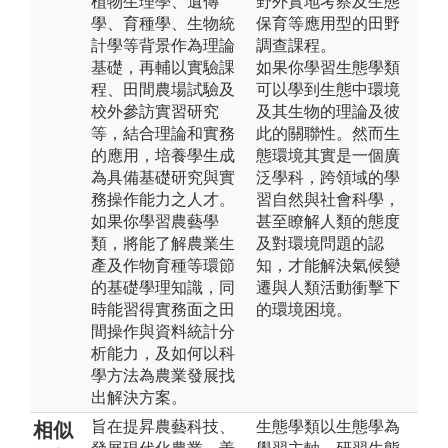
植物生理學、遺傳
野外實地考察及生態
學、育種學、生物統
保育等應用型的田野
計學等背景作為理論
調查課程。
基礎，再輔以實驗課
如果你學習生態學類
程、田間農場試驗及
可以學到生態中環境
校外參訪實習研究
及其生物的理論及彼
等，結合理論和實務
此的關聯性。然而生
的應用，培養學生成
態環境其實是一個廣
為具備基礎研究與實
泛學科，跨領域的學
務操作能力之人才。
習自然與社會科學，
如果你學習農藝學
甚至瞭解人類的態度
類，將能了解農業生
及對環境問題的認
產及作物育種等環節
知，才能解決氣候變
的基礎學理知識，同
遷與人類活動衝擊下
時能習得實務面之田
的環境困境。
間操作與資料統計分
析能力，及如何以科
學方法為農業發展找
出解決方案。
旨在提昇農藝科技、
生態學類以生態學為
相似