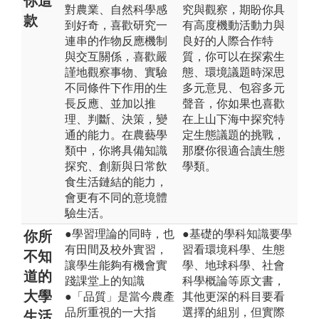
你這
對農業、自然科學感
究與觀察，期盼你具
款
到好奇，喜歡研究一
有高度機動活動力與
連串的作物反應機制
良好的人際合作特
與交互關係，喜歡嚴
質，你可以在探索生
謹地觀察事物、實驗
態、環境議題時深思
不同條件下作用的生
多元意見、包容多元
長反應、並加以推
聲音，你如果也喜歡
理、判斷、決策，變
在上山下海中探究特
通的能力。在農藝學
定生態議題的挑戰，
類中，你將具備知識
那麼你很適合讀生態
探究、創新與日常飲
學類。
食生活鏈結的能力，
會更有不同的意境體
驗生活。
●學習理論的同時，也
●基礎的學科知識要學
你所
有田間及校外實習，
習看環境科學、生態
不知
讓學生能夠有機會實
學、地球科學、社會
道的
踐課堂上的知識
科學概論等原文書，
大學
●「品質」是當今農產
其他更深的科目要看
品所重視的一大指
選擇的組別，但實際
生活