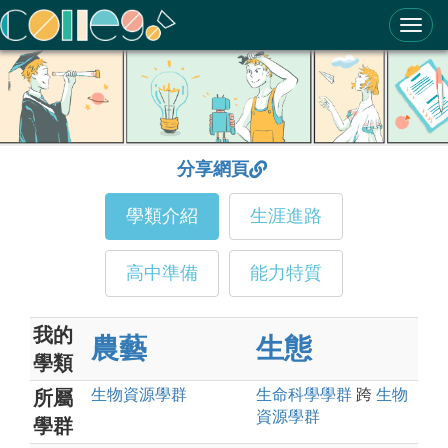
ColleGo! 大學選才與高中育才輔助系統
分享網頁
學類介紹
生涯進路
高中準備
能力特質
我的
農藝
生態
學類
生物資源
學群
生命科學
學群
跨
生物
所屬
資源
學群
學群