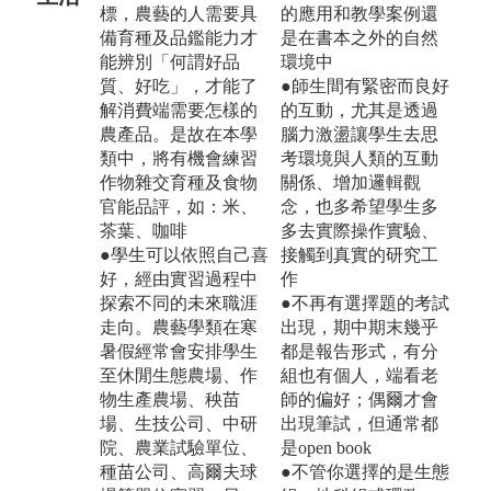
標，農藝的人需要具
的應用和教學案例還
備育種及品鑑能力才
是在書本之外的自然
能辨別「何謂好品
環境中
質、好吃」，才能了
●師生間有緊密而良好
解消費端需要怎樣的
的互動，尤其是透過
農產品。是故在本學
腦力激盪讓學生去思
類中，將有機會練習
考環境與人類的互動
作物雜交育種及食物
關係、增加邏輯觀
官能品評，如：米、
念，也多希望學生多
茶葉、咖啡
多去實際操作實驗、
●學生可以依照自己喜
接觸到真實的研究工
好，經由實習過程中
作
探索不同的未來職涯
●不再有選擇題的考試
走向。農藝學類在寒
出現，期中期末幾乎
暑假經常會安排學生
都是報告形式，有分
至休閒生態農場、作
組也有個人，端看老
物生產農場、秧苗
師的偏好；偶爾才會
場、生技公司、中研
出現筆試，但通常都
院、農業試驗單位、
是open book
種苗公司、高爾夫球
●不管你選擇的是生態