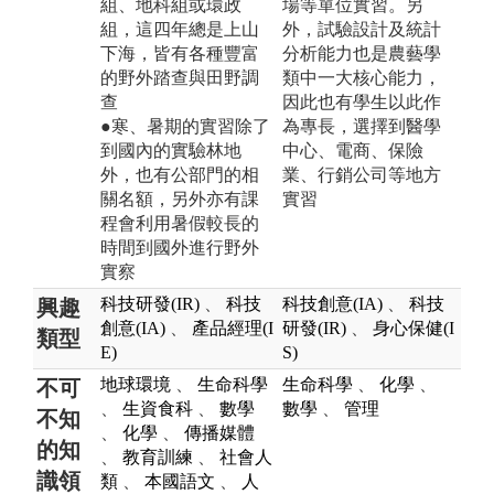
組、地科組或環政
場等單位實習。另
組，這四年總是上山
外，試驗設計及統計
下海，皆有各種豐富
分析能力也是農藝學
的野外踏查與田野調
類中一大核心能力，
查
因此也有學生以此作
●寒、暑期的實習除了
為專長，選擇到醫學
到國內的實驗林地
中心、電商、保險
外，也有公部門的相
業、行銷公司等地方
關名額，另外亦有課
實習
程會利用暑假較長的
時間到國外進行野外
實察
科技研發(IR)
、
科技
科技創意(IA)
、
科技
興趣
創意(IA)
、
產品經理(I
研發(IR)
、
身心保健(I
類型
E)
S)
地球環境
、
生命科學
生命科學
、
化學
、
不可
、
生資食科
、
數學
數學
、
管理
不知
、
化學
、
傳播媒體
的知
、
教育訓練
、
社會人
識領
類
、
本國語文
、
人