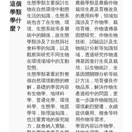
生態學類主要探討生
農藝學類是農藝作物
這個
物在自然環境中動態
栽培生產及育種改良
學類
生活的知識，生態系
的應用科學，領域知
學什
統包含了在生物、環
識涉及了作物學、栽
麼？
境、生態系統等多層
培育種、作物遺傳基
統中的關係，故生態
因體研究、作物生物
學類涉及了自然與社
技術、試驗設計及生
會科學的知識，以及
物統計分析等知識領
觀察與研究不同生物
域，透過研究作物遺
在環境場域中的互動
傳基因進行生長及栽
型態。
培、以生物統計、全
生態學類著重於對整
基因體關聯分析等統
個自然環境動態的瞭
計方法，培育優良作
解，基礎的學習內容
物品系，解決作物生
有生物學、地球科
產過程中的問題，更
學、普通化學、環境
進一步讓作物能抵抗
科學、生態學、地質
環境劇烈變遷，永續
學等，除理論知識，
提供藥用、糧食等特
也注重實地的探究能
用作物等需求。
力，故會納入實驗、
學習內容以作物學、