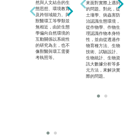
然與人文結合的生
許多具有生態背景
來面對實際上遇到
態思想、環境教育
的人才，因此在政
的問題。對此，從
及跨領域能力。與
府部門相關組織，
土壤學、病蟲害防
獸醫環工等學類並
如：環保署、國家
治認識生態環境，
無相近，由於生態
公園、農委會、林
從作物學、作物生
學偏向自然環境的
務局、農業改良
理認識作物本身特
互動關係以系統性
場、動物園及植物
性，並由從透過作
的研究為主，也不
園皆是選擇對象；
物育種方法、生物
像獸醫與環工需要
另外於私人企業
技術、試驗設計、
考執照等。
（如環境工程顧問
生物統計、生物資
公司、環境管理顧
訊大數據分析等多
問公司）、非營利
元方法，來解決實
組織（如非政府組
際的問題。
織、生態顧問公
司、環境解說教育
相關的自然教育中
心、自然公園的基
金會等），皆為能
展現該領域的專
業。