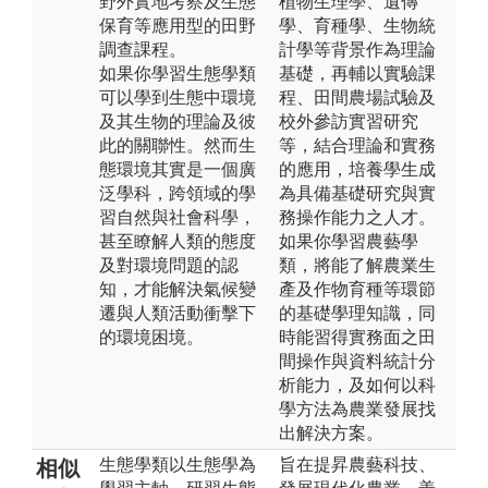
野外實地考察及生態
植物生理學、遺傳
保育等應用型的田野
學、育種學、生物統
調查課程。
計學等背景作為理論
如果你學習生態學類
基礎，再輔以實驗課
可以學到生態中環境
程、田間農場試驗及
及其生物的理論及彼
校外參訪實習研究
此的關聯性。然而生
等，結合理論和實務
態環境其實是一個廣
的應用，培養學生成
泛學科，跨領域的學
為具備基礎研究與實
習自然與社會科學，
務操作能力之人才。
甚至瞭解人類的態度
如果你學習農藝學
及對環境問題的認
類，將能了解農業生
知，才能解決氣候變
產及作物育種等環節
遷與人類活動衝擊下
的基礎學理知識，同
的環境困境。
時能習得實務面之田
間操作與資料統計分
析能力，及如何以科
學方法為農業發展找
出解決方案。
生態學類以生態學為
旨在提昇農藝科技、
相似