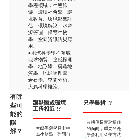
學程領域：生態旅
遊、環境社會學、環
境教育、環境影響評
估、環境解說、水資
源管理、保育生物
學、空間資訊防災應
用。
●地球科學學程領域：
地球物質、遙感探測
學、地形學、構造地
質學、地球物理學、
岩石學、空間分析、
大氣科學概論。
有哪
跟獸醫或環境
前途堪憂 !?
只學農耕 !?
畢
些可
工程相近 !?
農
能的
誤
出路狹隘是對於本
農耕僅是實務操作
生態學類學習主軸
學類最大的誤解。
的面向，重要的是
解？
為生態學，強調自
事實上，社會需要
學會利用科學方法