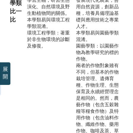
學習主軸，研習生態
發展現代化農業，善
學類
演化、自然環境及野
用自然資源，創新品
比一
生動植物間的關係。
種，培養具備理論基
比
本學類易與環境工程
礎與應用技術之專業
學類混淆。
人才。
環境工程學類：著重
本學類易與園藝學類
於非生物環境的診斷
混淆。
及修復。
園藝學類：以園藝作
物為教學研究的標的
作物。
兩者的作物對象雖有
展
不同，但基本的作物
開
栽培管理、遺傳育
種、作物生理、生態
保育及永續經營理念
是相同的。然而，農
藝作物（包含五穀雜
糧等糧食作物）及特
用作物（包含油料作
物、纖維作物、藥用
作物、咖啡及茶、草