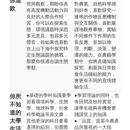
你這
究與觀察，期盼你具
對農業、自然科學感
款
有高度機動活動力與
到好奇，喜歡研究一
良好的人際合作特
連串的作物反應機制
質，你可以在探索生
與交互關係，喜歡嚴
態、環境議題時深思
謹地觀察事物、實驗
多元意見、包容多元
不同條件下作用的生
聲音，你如果也喜歡
長反應、並加以推
在上山下海中探究特
理、判斷、決策，變
定生態議題的挑戰，
通的能力。在農藝學
那麼你很適合讀生態
類中，你將具備知識
學類。
探究、創新與日常飲
食生活鏈結的能力，
會更有不同的意境體
驗生活。
●基礎的學科知識要學
●學習理論的同時，也
你所
習看環境科學、生態
有田間及校外實習，
不知
學、地球科學、社會
讓學生能夠有機會實
道的
科學概論等原文書，
踐課堂上的知識
大學
其他更深的科目要看
●「品質」是當今農產
選擇的組別，但實際
品所重視的一大指
生活