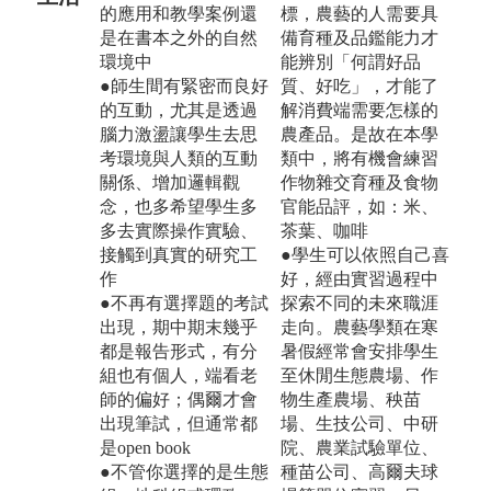
的應用和教學案例還
標，農藝的人需要具
是在書本之外的自然
備育種及品鑑能力才
環境中
能辨別「何謂好品
●師生間有緊密而良好
質、好吃」，才能了
的互動，尤其是透過
解消費端需要怎樣的
腦力激盪讓學生去思
農產品。是故在本學
考環境與人類的互動
類中，將有機會練習
關係、增加邏輯觀
作物雜交育種及食物
念，也多希望學生多
官能品評，如：米、
多去實際操作實驗、
茶葉、咖啡
接觸到真實的研究工
●學生可以依照自己喜
作
好，經由實習過程中
●不再有選擇題的考試
探索不同的未來職涯
出現，期中期末幾乎
走向。農藝學類在寒
都是報告形式，有分
暑假經常會安排學生
組也有個人，端看老
至休閒生態農場、作
師的偏好；偶爾才會
物生產農場、秧苗
出現筆試，但通常都
場、生技公司、中研
是open book
院、農業試驗單位、
●不管你選擇的是生態
種苗公司、高爾夫球