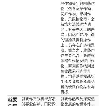
坪作物等）與園藝作
物（包含蔬菜作物、
花卉作物、果樹作
物、景觀植物等）之
栽培方法與經濟功
能，有著先天上的差
異，因此在栽培生產
的理論及實務操作
上，仍存在許多相異
處。簡言之，農藝作
物主要包含五穀雜糧
等糧食作物及特用作
物，而園藝作物則是
包含蔬果花卉等作
物，均是以作物栽培
生產及育成高產高品
質的優良作物品系為
目標。
就要你喜歡科學探索
就要你熱衷於探究植
就要
與喜愛自然、田野探
物發展的各種條件，