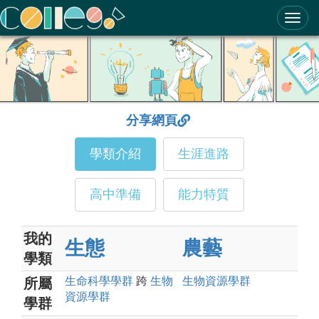
ColleGo! 大學選才與高中育才輔助系統
分享網頁
學類介紹
生涯進路
高中準備
能力特質
我的
生態
農藝
學類
生命科學
學群
跨
生物
生物資源
學群
所屬
資源
學群
學群