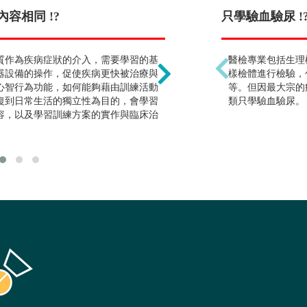
容相同 !?
以為職能是職業 !?
只學驗血驗尿 !
質作為疾病症狀的介入，需要學習的基
職能泛指日常生活中各種
醫檢專業包括生理
器設備的操作，促使疾病更快被治療與
樣檢體進行檢驗，
心智行為功能，如何能夠藉由訓練活動
等。但因最大宗的
復到日常生活的獨立性為目的，會學習
類只學驗血驗尿。
容，以及學習訓練方案的實作與臨床治