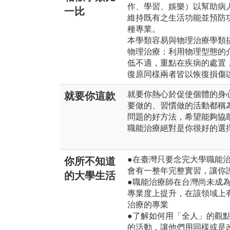
作、學習、娛樂）以幫助病
一比
維持既有之生活功能並預防
種專業。
本學類容易與物理治療學類
物理治療：利用物理型態的
低不適，重點在疾病的處置
復原同樣兩者皆以恢復損傷
就要你熱心於促使個體的身
就要你這款
要做的、習慣做的活動都稱
問題的好方法，希望能夠協
職能治療絕對是你很好的選
●在臺灣只要念完大學職能
你所不知道
會有一整年完整實習，讓你
的大學生活
●職能治療師在台灣尚未成
專業度上提升，在該領域上
治療的專業
●了解如何用「全人」的觀
的活動，讓他們用同樣或是