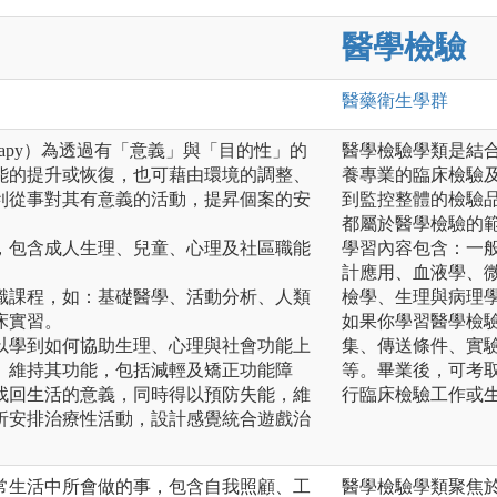
醫學檢驗
醫藥衛生
學群
 Therapy）為透過有「意義」與「目的性」的
醫學檢驗學類是結
能的提升或恢復，也可藉由環境的調整、
養專業的臨床檢驗
利從事對其有意義的活動，提昇個案的安
到監控整體的檢驗
都屬於醫學檢驗的
，包含成人生理、兒童、心理及社區職能
學習內容包含：一
計應用、血液學、
識課程，如：基礎醫學、活動分析、人類
檢學、生理與病理
床實習。
如果你學習醫學檢
以學到如何協助生理、心理與社會功能上
集、傳送條件、實
、維持其功能，包括減輕及矯正功能障
等。畢業後，可考
找回生活的意義，同時得以預防失能，維
行臨床檢驗工作或
析安排治療性活動，設計感覺統合遊戲治
常生活中所會做的事，包含自我照顧、工
醫學檢驗學類聚焦