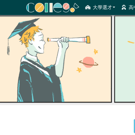
大學選才
高
ColleGo! 大學選才與高中育才輔助系統