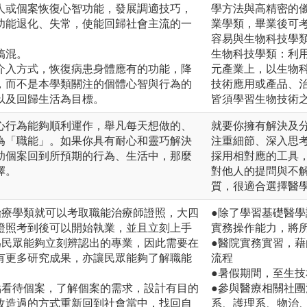
人或個案恢復心智功能，發展調適技巧，
學方法與高精密的
功能退化、失常，使能回歸社會主流的一
業學類，畢業後可
容易與生物科技學
搞混。
生物科技學類：利
介入方式，恢復病患身體應有的功能，降
元產業上，以生物
，而不是本學類關注的個體心智與行為的
技術應用或產品、
以及回歸生活為目標。
皆須學習生物技術
心行為能夠順利運作，舉凡每天想做的、
就要你擁有解決及
為「職能」。如果你具有耐心和靈巧解決
注重細節、深入思
助個案回到所預期的行為、生活中，那麼
採用相對應的工具
擇。
對他人的提問與不
質，很適合選擇醫
治療學類就可以考取職能治療師證照，大四
●除了學習基礎醫
證照考到後可以開始執業，並且立刻上手
實務操作能力，將
為民眾能夠立刻辨認出的專業，因此需要在
●醫院實務實習，
有更多研究成果，亦讓民眾能夠了解職能
流程
●暑假期間，至生
點看待個案，了解個案的需求，設計有目的
●參與醫療相關社
改造過的方式重新回到社會當中，找回自
系、護理系、物治