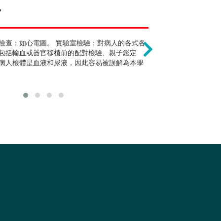
?
就是復健科醫師 !?
以為課業輕鬆 !
對個案有意義之活動，不只是單對職業。
檢查：如心電圖。 實驗室檢驗：對病人的各式各
職能治療師為復健科內其
醫藥衛生學群因
包括輸血或器官移植前的配對檢驗、親子鑑定
職能治療師，亦可以在精
實。此外為培養
病人檢體是血液和尿液，因此容易被誤解為本學
鬱症等病人，除醫院外也
也相當豐富。