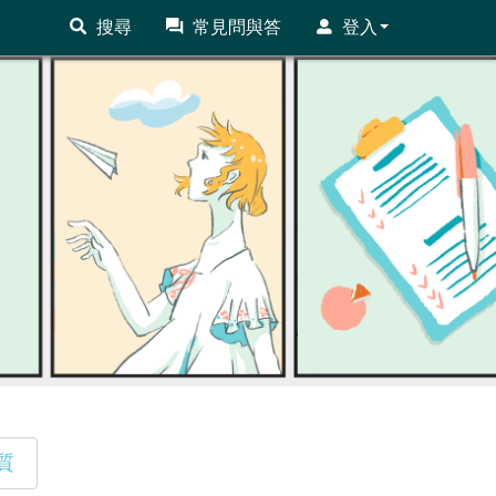
搜尋
常見問與答
登入
質