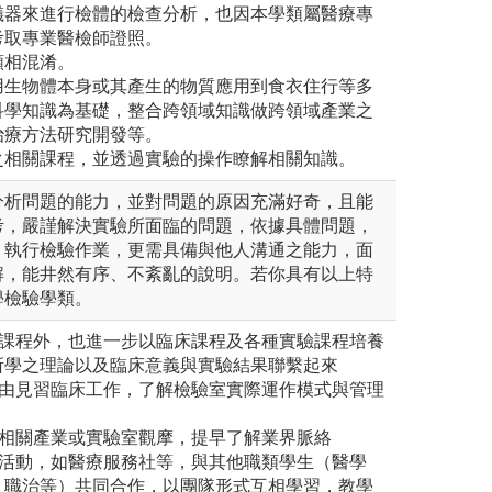
儀器來進行檢體的檢查分析，也因本學類屬醫療專
考取專業醫檢師證照。
類相混淆。
用生物體本身或其產生的物質應用到食衣住行等多
科學知識為基礎，整合跨領域知識做跨領域產業之
治療方法研究開發等。
之相關課程，並透過實驗的操作瞭解相關知識。
分析問題的能力，並對問題的原因充滿好奇，且能
考，嚴謹解決實驗所面臨的問題，依據具體問題，
，執行檢驗作業，更需具備與他人溝通之能力，面
解，能井然有序、不紊亂的說明。若你具有以上特
學檢驗學類。
學課程外，也進一步以臨床課程及各種實驗課程培養
所學之理論以及臨床意義與實驗結果聯繫起來
藉由見習臨床工作，了解檢驗室實際運作模式與管理
技相關產業或實驗室觀摩，提早了解業界脈絡
團活動，如醫療服務社等，與其他職類學生（醫學
、職治等）共同合作，以團隊形式互相學習，教學