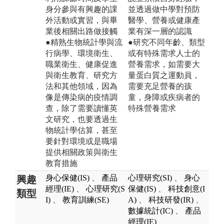
身分參與有興趣的課
並透過做中學對預防
外活動或實習，與畢
醫學、營養或健康產
業後相關出路做接觸
業有深一層的認識
●精熟生物統計學與流
●研究不同年齡、類型
行病學、環境衛生、
或有特殊需求人士的
職業衛生、健康促進
營養需求，如需要大
與衛生教育、研究方
量蛋白質之運動員，
法和其他領域，因為
需要充足營養的孩
像是傳染病的疫情調
童，身障或疾病者的
查，除了需要讀懂英
特殊營養需求
文研究，也要透過生
物統計學估算，甚至
要針對環境或是職場
提供相關政策與衛生
教育措施
身心保健(IS)
、
產品
心理研究(SI)
、
身心
興趣
經理(IE)
、
心理研究(S
保健(IS)
、
科技創意(I
類型
I)
、
教育訓練(SE)
A)
、
科技研發(IR)
、
數據統計(IC)
、
產品
經理(IE)