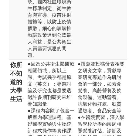
統、國內社區環境衛
生標準制定、衛生教
育與宣導、疫苗注射
措施等，以防止疫情
擴散，細心的層層推
敲讓政策達到公眾最
大利益，是公共衛生
人員需要慎思的問
題。
●因為公共衛生屬醫療
●撰寫並投稿發表相關
你所
相關領域，所以上
之研究文章，貢獻專
不知
課、考試幾乎都是原
業研究專題作為研討
道的
文（英文）；專題討
會的一部分，如素食
大學
論及研究也都是要透
營養、高齡營養及飲
過許多期刊研究來堆
食製備、運動營養、
生活
疊知識量
抗氧化物好處、麩質
●課程內容除了包含一
過敏者、食品安全等
般室內學理課程、基
●在醫院實習，深入學
礎醫學實驗與生物統
習學校所學的疾病相
計程式操作等實作課
關營養評估、診斷及