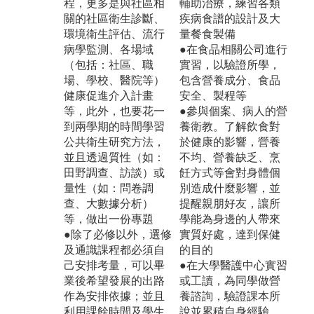
程，更多是與社區相
輔助治療，練習各類
關的社區衛生診斷、
疾病食譜的設計及大
環境衛生評估、流行
量餐食製備
病學監測、各場域
●在食品相關公司進行
（包括：社區、職
實習，以驗證所學，
場、學校、醫院等）
包含營養成分、食品
健康促進介入計畫
安全、製程等
等，此外，也要花一
●參與個案、病人的營
到兩學期的時間學習
養衛教。了解飲食對
公共衛生研究方法，
於健康的影響，營養
並且透過質性（如：
不均、營養缺乏、烹
田野調查、訪談）或
飪方式等會對身體個
量性（如：問卷調
別造成什麼影響，並
查、大數據分析）
提醒親朋好友，讓所
等，做出一份專題
學能為身邊的人帶來
●除了必修以外，選修
實質好處，達到保健
及通識課程都必須自
的目的
己安排考量，可以畢
●在大學醫護中心實習
業後希望發展的出路
或工讀，為同學做營
作為安排依據；並且
養諮詢，驗證課本所
利用課餘時間及學生
說並累積自身經驗，