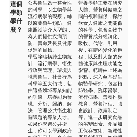
公共衛生為一整合性
營養學類主要在研究
這個
的科學，以生物學與
人體、營養與健康之
學類
流行病學的觀察，輔
間的複雜關係，探討
學什
以醫藥衛生預防、健
飲食與健康之間關係
麼？
康照護等介入型態，
的科學，包含食物中
為人們提供疾病預
的營養成分經消化、
防、壽命延長及健康
吸收、代謝、利用
促進的目標。
後，在體內變化的過
學習範疇橫跨生物統
程，以及對人類的身
計、流行病學、衛生
體健康與生理功能之
行政與管理、環境與
影響。範疇由上述為
職業衛生、社會行為
起點，深入至基礎生
科學等五大領域，藉
物醫學研究，包含預
由這些領域專業知能
防醫學、臨床醫學、
的訓練，培養能夠發
流行病學、營養推廣
現、分析、歸納、解
教育、營養評估、膳
決、管理公共衛生相
食設計、政策制定
關議題的專業人才。
等。進一步研究食品
如果你學習公共衛
的劣變因素、食品加
生，你可以學到政府
工保存技術、新穎性