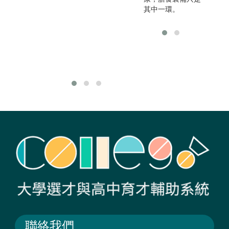
或
其中一環。
在
事
然
及
能
聯絡我們