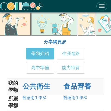
ColleGo! 大學選才與高中育才輔助系統
分享網頁
學類介紹
生涯進路
高中準備
能力特質
我的
公共衛生
食品營養
學類
醫藥衛生
學群
醫藥衛生
學群
所屬
學群