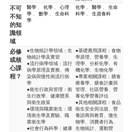
醫學
、
化學
、
心理
化學
、
醫學
、
生命
不可
學
、
數學
、
生命科
科學
、
生資食科
不知
學
的知
識領
域
●生物統計學領域：生
●基礎應用課程：食物
必修
物統計學及實習
學原理、營養學、生
或核
●流行病學領域：流行
理學、分析化學、有
心課
病學原理及實務、傳
機化學、生物化學
程？
染病與慢性病流行病
●專業相關課程：膳食
學
療養學、膳食計畫與
●衛生行政與管理：衛
管理、社區營養、營
生行政學、健康體系
養化學營養評估
與衛生政策
●其他相關課程：食品
●環境與職業衛生：環
衛生安全與法規、營
境衛生學及實驗、職
養諮商與教育、微生
業衛生學
物學、消費者行為、
●社會行為科學：健康
生物統計、運動營