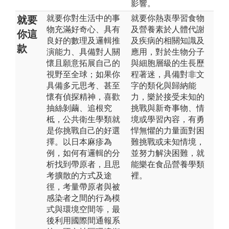
影響。
就要你對生活中的事
就要你熱衷學習食物
就要
物充滿好奇心、具有
及營養素於人體代謝
你這
良好的數理及邏輯推
及疾病的相關知識及
款
演能力、具備對人關
應用，對於生物分子
懷且願意拓展自己的
與細胞層級的生長歷
視野至全球；如果你
程著迷，具備對非文
具備多元思考、甚至
字的類化與歸納能
懷有偵探精神，喜歡
力，樂於接受未知的
抽絲剝繭、追根究
挑戰與新奇事物、情
柢，公共衛生學類就
境或學習內容，有勇
是你挑戰自己的好選
悍無懼的力量面對困
擇。以日本麻疹為
難挑戰或未知情境，
例，如何有邏輯的分
並努力解決困難，就
析找到帶原者，且思
能樂在食品營養學類
考擴散的方式及途
裡。
徑，考量帶原者與被
感染者之間的行為模
式與環境空間等，最
後利用國際間通報系