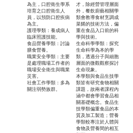
為主，口腔衛生學系
才，除經營管理層面
培育之口腔衛生人
外，餐飲廚藝相關學
員，以預防口腔疾病
類會教導食材烹調成
為主。
菜餚的技術方法，偏
護理學類：養成病人
重在食品入口前的科
臨床照護技能。
學與技術。
食品營養學類：討論
生命科學學類：探究
膳食營養。
生命科學為本的學
職業安全學類：主要
類，透過分子與細胞
是處理職場工作者的
層面的微觀觀察探討
職場安全衛生與職業
生命現象。
災害。
本學類與食品生技學
社會工作學類：多為
類皆有研究食物相關
關注弱勢族群。
課題，故兩者課程內
涵中都會學習食品相
關基礎概念。食品生
技學類偏重食品的本
質及加工製造；營養
學類較專注於人體與
食物及營養間的相互