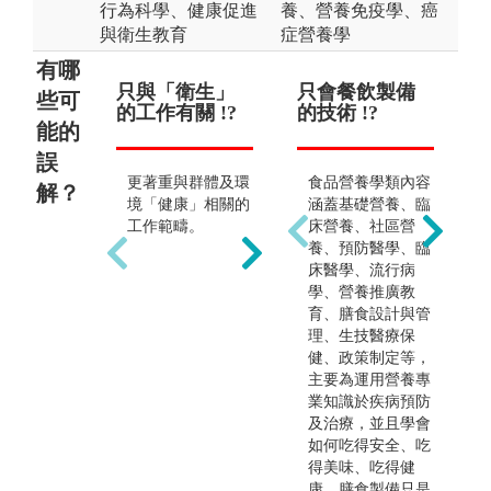
行為科學、健康促進
養、營養免疫學、癌
與衛生教育
症營養學
有哪
只與「衛生」
證照考試僅只
只會餐飲製備
畢
只
些可
的工作有關 !?
於環職衛相關
的技術 !?
公
營
能的
領域 !?
工作
誤
更著重與群體及環
食品營養學類內容
解？
但亦涵蓋醫療管理
公
境「健康」相關的
涵蓋基礎營養、臨
領域如醫務管理
廣
工作範疇。
床營養、社區營
師、健康保險管理
是
養、預防醫學、臨
師。
在
床醫學、流行病
研
學、營養推廣教
要
育、膳食設計與管
等
理、生技醫療保
護
健、政策制定等，
生
主要為運用營養專
照
業知識於疾病預防
管
及治療，並且學會
康
如何吃得安全、吃
非
得美味、吃得健
康
康，膳食製備只是