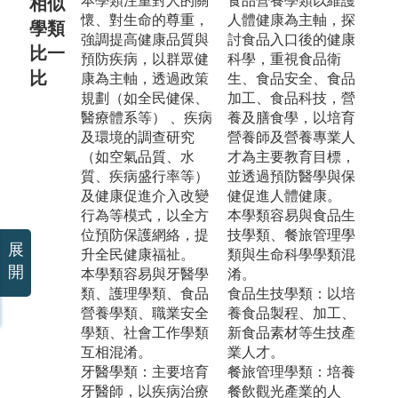
本學類注重對人的關
食品營養學類以維護
相似
懷、對生命的尊重，
人體健康為主軸，探
學類
強調提高健康品質與
討食品入口後的健康
比一
預防疾病，以群眾健
科學，重視食品衛
比
康為主軸，透過政策
生、食品安全、食品
規劃（如全民健保、
加工、食品科技，營
醫療體系等） 、疾病
養及膳食學，以培育
及環境的調查研究
營養師及營養專業人
（如空氣品質、水
才為主要教育目標，
質、疾病盛行率等）
並透過預防醫學與保
及健康促進介入改變
健促進人體健康。
行為等模式，以全方
本學類容易與食品生
位預防保護網絡，提
技學類、餐旅管理學
展
升全民健康福祉。
類與生命科學學類混
開
本學類容易與牙醫學
淆。
類、護理學類、食品
食品生技學類：以培
營養學類、職業安全
養食品製程、加工、
學類、社會工作學類
新食品素材等生技產
互相混淆。
業人才。
牙醫學類：主要培育
餐旅管理學類：培養
牙醫師，以疾病治療
餐飲觀光產業的人