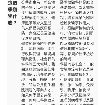
公共衛生為一整合性
醫學檢驗學類是結合
這個
的科學，以生物學與
基礎醫學、臨床醫學
學類
流行病學的觀察，輔
檢驗及生物技術之課
學什
以醫藥衛生預防、健
程，培養專業的臨床
麼？
康照護等介入型態，
檢驗及醫事技術人
為人們提供疾病預
才。從臨床檢驗的執
防、壽命延長及健康
行、流程管控，到監
促進的目標。
控整體的檢驗品質，
學習範疇橫跨生物統
以及檢驗技術研發和
計、流行病學、衛生
儀器相關方法評估
行政與管理、環境與
等，都屬於醫學檢驗
職業衛生、社會行為
的範疇。
科學等五大領域，藉
學習內容包含：一般
由這些領域專業知能
實驗室流程控管及使
的訓練，培養能夠發
用、實驗數據分析、
現、分析、歸納、解
生物統計應用、血液
決、管理公共衛生相
學、微生物學、免疫
關議題的專業人才。
學、臨床生物化學、
如果你學習公共衛
尿液分析及鏡檢學、
生，你可以學到政府
生理與病理學以及醫