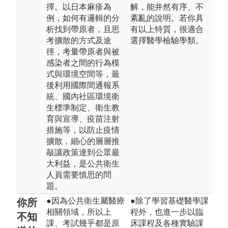
擇。以日本麻疹為
解，能井然有序、不
例，如何有邏輯的分
紊亂的說明。若你具
析找到帶原者，且思
有以上特質，很適合
考擴散的方式及途
選擇醫學檢驗學類。
徑，考量帶原者與被
感染者之間的行為模
式與環境空間等，最
後利用國際間通報系
統、國內社區環境衛
生標準制定、衛生教
育與宣導、疫苗注射
措施等，以防止疫情
擴散，細心的層層推
敲讓政策達到公眾最
大利益，是公共衛生
人員需要慎思的問
題。
●因為公共衛生屬醫療
●除了學習基礎醫學課
你所
相關領域，所以上
程外，也進一步以臨
不知
課、考試幾乎都是原
床課程及各種實驗課