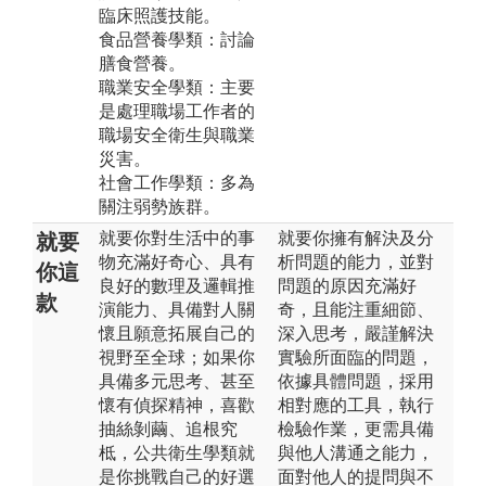
臨床照護技能。
食品營養學類：討論
膳食營養。
職業安全學類：主要
是處理職場工作者的
職場安全衛生與職業
災害。
社會工作學類：多為
關注弱勢族群。
就要你對生活中的事
就要你擁有解決及分
就要
物充滿好奇心、具有
析問題的能力，並對
你這
良好的數理及邏輯推
問題的原因充滿好
款
演能力、具備對人關
奇，且能注重細節、
懷且願意拓展自己的
深入思考，嚴謹解決
視野至全球；如果你
實驗所面臨的問題，
具備多元思考、甚至
依據具體問題，採用
懷有偵探精神，喜歡
相對應的工具，執行
抽絲剝繭、追根究
檢驗作業，更需具備
柢，公共衛生學類就
與他人溝通之能力，
是你挑戰自己的好選
面對他人的提問與不