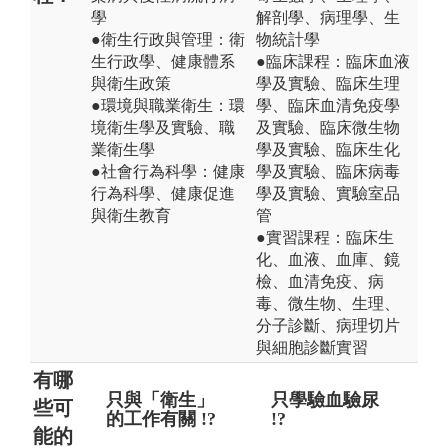
學
解剖學、病理學、生
●衛生行政與管理：衛
物統計學
生行政學、健康體系
●臨床課程：臨床血液
與衛生政策
學及實驗、臨床生理
●環境與職業衛生：環
學、臨床血清免疫學
境衛生學及實驗、職
及實驗、臨床微生物
業衛生學
學及實驗、臨床生化
●社會行為科學：健康
學及實驗、臨床病毒
行為科學、健康促進
學及實驗、實驗室品
與衛生教育
管
●實習課程：臨床生
化、血液、血庫、鏡
檢、血清免疫、病
毒、微生物、生理、
分子診斷、病理切片
與細胞診斷實習
有哪
只與「衛生」
證照考試僅只
只學驗血驗尿
畢
以
些可
的工作有關 !?
於環職衛相關
!?
公
!?
能的
領域 !?
工作