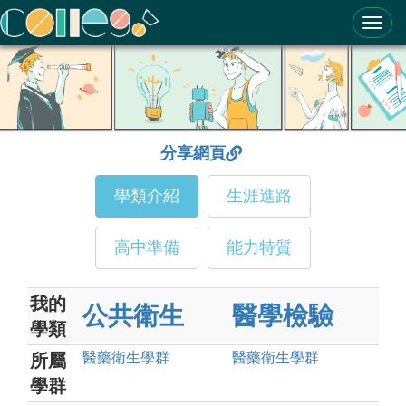
ColleGo! 大學選才與高中育才輔助系統
分享網頁
學類介紹
生涯進路
高中準備
能力特質
我的
公共衛生
醫學檢驗
學類
醫藥衛生
學群
醫藥衛生
學群
所屬
學群