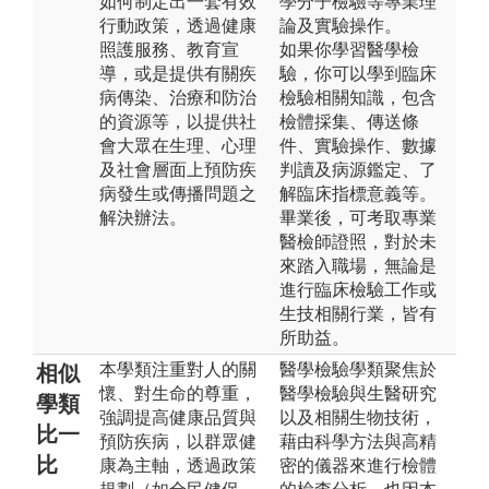
如何制定出一套有效
學分子檢驗等專業理
行動政策，透過健康
論及實驗操作。
照護服務、教育宣
如果你學習醫學檢
導，或是提供有關疾
驗，你可以學到臨床
病傳染、治療和防治
檢驗相關知識，包含
的資源等，以提供社
檢體採集、傳送條
會大眾在生理、心理
件、實驗操作、數據
及社會層面上預防疾
判讀及病源鑑定、了
病發生或傳播問題之
解臨床指標意義等。
解決辦法。
畢業後，可考取專業
醫檢師證照，對於未
來踏入職場，無論是
進行臨床檢驗工作或
生技相關行業，皆有
所助益。
本學類注重對人的關
醫學檢驗學類聚焦於
相似
懷、對生命的尊重，
醫學檢驗與生醫研究
學類
強調提高健康品質與
以及相關生物技術，
比一
預防疾病，以群眾健
藉由科學方法與高精
比
康為主軸，透過政策
密的儀器來進行檢體