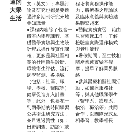
道的
文（英文）；專題討
程培養實務操作能
大學
論及研究也都是要透
力，將所學之理論以
過許多期刊研究來堆
及臨床意義與實驗結
生活
疊知識量
果聯繫起來
●課程內容除了包含一
●醫院實務實習，藉由
般室內學理課程、基
見習臨床工作，了解
礎醫學實驗與生物統
檢驗室實際運作模式
計程式操作等實作課
與管理流程
程，更多是與社區相
●暑假期間，至生技相
關的社區衛生診斷、
關產業或實驗室觀
環境衛生評估、流行
摩，提早了解業界脈
病學監測、各場域
絡
（包括：社區、職
●參與醫療相關社團活
場、學校、醫院等）
動，如醫療服務社
健康促進介入計畫
等，與其他職類學生
等，此外，也要花一
（醫學系、護理系、
到兩學期的時間學習
物治、職治等）共同
公共衛生研究方法，
合作，以團隊形式互
並且透過質性（如：
相學習，教學相長
田野調查、訪談）或