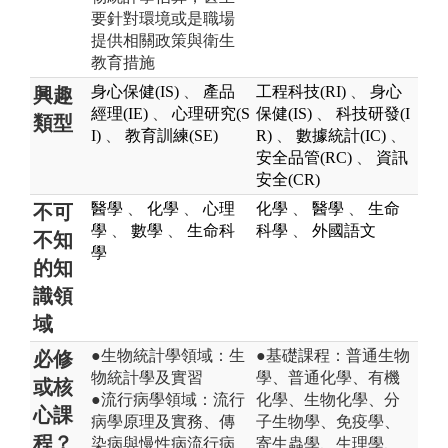
要針對環境或是職場
提供相關政策與衛生
教育措施
身心保健(IS)
、
產品
工程科技(RI)
、
身心
興趣
經理(IE)
、
心理研究(S
保健(IS)
、
科技研發(I
類型
I)
、
教育訓練(SE)
R)
、
數據統計(IC)
、
安全品管(RC)
、
資訊
安全(CR)
醫學
、
化學
、
心理
化學
、
醫學
、
生命
不可
學
、
數學
、
生命科
科學
、
外國語文
不知
學
的知
識領
域
●生物統計學領域：生
●基礎課程：普通生物
必修
物統計學及實習
學、普通化學、有機
或核
●流行病學領域：流行
化學、生物化學、分
心課
病學原理及實務、傳
子生物學、免疫學、
程？
染病與慢性病流行病
寄生蟲學、生理學、