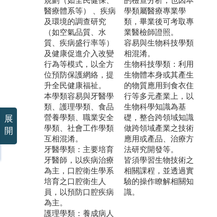
規劃（如全民健保、
的檢查分析，也因本
醫療體系等） 、疾病
學類屬醫療專業學
及環境的調查研究
類，畢業後可考取專
（如空氣品質、水
業醫檢師證照。
質、疾病盛行率等）
容易與生物科技學類
及健康促進介入改變
相混淆。
行為等模式，以全方
生物科技學類：利用
位預防保護網絡，提
生物體本身或其產生
升全民健康福祉。
的物質應用到食衣住
本學類容易與牙醫學
行等多元產業上，以
類、護理學類、食品
生物科學知識為基
營養學類、職業安全
礎，整合跨領域知識
展
學類、社會工作學類
做跨領域產業之技術
開
互相混淆。
應用或產品、治療方
牙醫學類：主要培育
法研究開發等。
牙醫師，以疾病治療
皆須學習生物技術之
為主，口腔衛生學系
相關課程，並透過實
培育之口腔衛生人
驗的操作瞭解相關知
員，以預防口腔疾病
識。
為主。
護理學類：養成病人