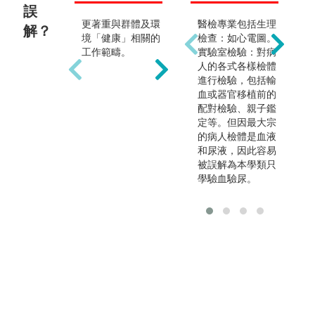
誤
更著重與群體及環
醫檢專業包括生理
解？
但亦涵蓋醫療管理
公
境「健康」相關的
檢查：如心電圖。
領域如醫務管理
廣
工作範疇。
實驗室檢驗：對病
師、健康保險管理
是
人的各式各樣檢體
師。
在
進行檢驗，包括輸
研
血或器官移植前的
要
配對檢驗、親子鑑
等
定等。但因最大宗
護
的病人檢體是血液
生
和尿液，因此容易
照
被誤解為本學類只
管
學驗血驗尿。
康
非
康
或
在
事
然
及
能